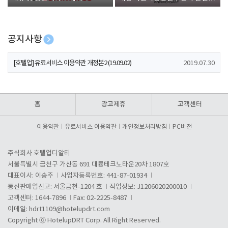
폰 증정
공지사항
[호텔업] 개인정보 처리방침 개정본1 (19.09.02)
2019.07.30
[호텔업] 유료서비스 이용약관 개정본2 (19.09.02)
2019.07.30
[호텔업] 개인정보 처리방침 개정본2 (19.09.02)
2019.07.30
홈
광고제휴
고객센터
이용약관
유료서비스 이용약관
개인정보처리방침
PC버전
주식회사 호텔업디알티
서울특별시 금천구 가산동 691 대륭테크노타운20차 1807호
대표이사: 이송주
사업자등록번호: 441-87-01934
통신판매업신고: 서울금천-1204 호
직업정보: J1206020200010
고객센터: 1644-7896
Fax: 02-2225-8487
이메일:
hdrt1109@hotelupdrt.com
Copyright ⓒ HotelupDRT Corp. All Right Reserved.