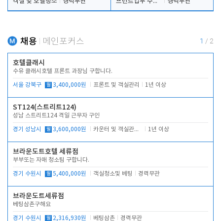
객실 및 호텔청소
경력무관
프런트업무 주간, 야간
경력무관
채용
메인포커스
1
/
2
호텔클래시
수유 클래시호텔 프론트 과장님 구합니다.
서울 강북구
월
3,400,000원
프론트 및 객실관리
1년 이상
ST124(스트리트124)
성남 스트리트124 격일 근무자 구인
경기 성남시
월
3,600,000원
카운터 및 객실관리 전반
1년 이상
브라운도트호텔 세류점
부부또는 자매 청소팀 구합니다.
경기 수원시
월
5,400,000원
객실청소및 베팅
경력무관
브라운도트세류점
베팅삼촌구해요
경기 수원시
월
2,316,930원
베팅삼촌
경력무관