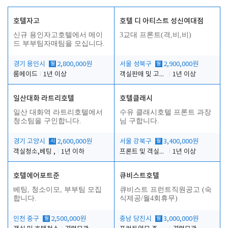
호텔자고
호텔 디 아티스트 성신여대점
신규 용인자고호텔에서 메이
3교대 프론트(격,비,비)
드 부부팀자매팀을 모십니다.
경기 용인시
월
2,800,000원
서울 성북구
월
2,900,000원
룸메이드
1년 이상
객실판매 및 고객응대
1년 이상
일산대화 라트리호텔
호텔클래시
일산 대화역 라트리호텔에서
수유 클래시호텔 프론트 과장
청소팀을 구인합니다.
님 구합니다.
경기 고양시
시
2,600,000원
서울 강북구
월
3,400,000원
객실청소,베팅 ,
1년 이하
프론트 및 객실관리
1년 이상
호텔에어포트준
큐비스트호텔
베팅, 청소이모, 부부팀 모집
큐비스트 프런트직원공고 (숙
합니다.
식제공/월4회휴무)
인천 중구
월
2,500,000원
충남 당진시
월
3,000,000원