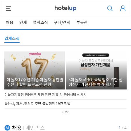
채용
인재
업계소식
구매/견적
부동산
업계소식
야놀자17주년 기념 야놀자 통합발
<야놀자 MRO, 숙박업소 위한 삼
주센터 할인 프로모션 진행
성전자 가전제품 특가 개시>
야놀자제휴점 금융혜택제공 위한 제휴 및 금융서비스 게시
울산시, 피서․행락지 주변 불법행위 19건 적발
더보기
채용
메인박스
1
/
4