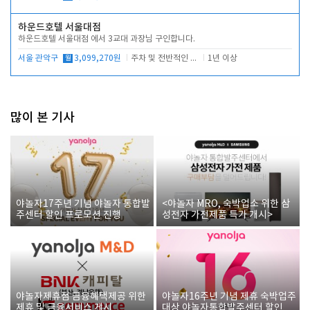
하운드호텔 서울대점
하운드호텔 서울대점 에서 3교대 과장님 구인합니다.
서울 관악구
월
3,099,270원
주차 및 전반적인 당번업무
1년 이상
많이 본 기사
야놀자17주년 기념 야놀자 통합발
<야놀자 MRO, 숙박업소 위한 삼
주센터 할인 프로모션 진행
성전자 가전제품 특가 개시>
야놀자제휴점 금융혜택제공 위한
야놀자16주년 기념 제휴 숙박업주
제휴 및 금융서비스 게시
대상 야놀자통합발주센터 할인쿠