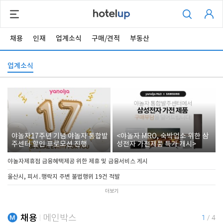
채용
인재
업계소식
구매/견적
부동산
업계소식
야놀자17주년 기념 야놀자 통합발
<야놀자 MRO, 숙박업소 위한 삼
주센터 할인 프로모션 진행
성전자 가전제품 특가 개시>
야놀자제휴점 금융혜택제공 위한 제휴 및 금융서비스 게시
울산시, 피서․행락지 주변 불법행위 19건 적발
더보기
채용
메인박스
1
/
4