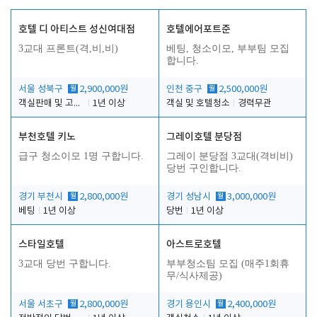
호텔 디 아티스트 성신여대점
호텔에어포트준
3교대 프론트(격,비,비)
베팅, 청소이모, 부부팀 모집
합니다.
서울 성북구
월
2,900,000원
인천 중구
월
2,500,000원
객실판매 및 고객응대
1년 이상
객실 및 호텔청소
경력무관
부천호텔 키노
그레이호텔 분당점
급구 청소이모 1명 구합니다.
그레이 분당점 3교대(격비비)
당번 구인합니다.
경기 부천시
월
2,800,000원
경기 성남시
월
3,000,000원
베팅
1년 이상
당번
1년 이상
스타일호텔
아스트로호텔
3교대 당번 구합니다.
부부청소팀 모집 (매주1회휴
무/식사제공)
서울 서초구
월
2,800,000원
경기 용인시
월
2,400,000원