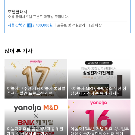
호텔클래시
수유 클래시호텔 프론트 과장님 구합니다.
서울 강북구
월
3,400,000원
프론트 및 객실관리
1년 이상
많이 본 기사
야놀자17주년 기념 야놀자 통합발
<야놀자 MRO, 숙박업소 위한 삼
주센터 할인 프로모션 진행
성전자 가전제품 특가 개시>
야놀자제휴점 금융혜택제공 위한
야놀자16주년 기념 제휴 숙박업주
제휴 및 금융서비스 게시
대상 야놀자통합발주센터 할인쿠