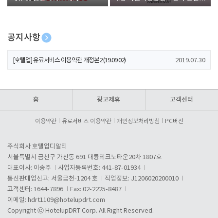
폰 증정
공지사항
[호텔업] 개인정보 처리방침 개정본1 (19.09.02)
2019.07.30
[호텔업] 유료서비스 이용약관 개정본2 (19.09.02)
2019.07.30
[호텔업] 개인정보 처리방침 개정본2 (19.09.02)
2019.07.30
홈
광고제휴
고객센터
이용약관
유료서비스 이용약관
개인정보처리방침
PC버전
주식회사 호텔업디알티
서울특별시 금천구 가산동 691 대륭테크노타운20차 1807호
대표이사: 이송주
사업자등록번호: 441-87-01934
통신판매업신고: 서울금천-1204 호
직업정보: J1206020200010
고객센터: 1644-7896
Fax: 02-2225-8487
이메일:
hdrt1109@hotelupdrt.com
Copyright ⓒ HotelupDRT Corp. All Right Reserved.