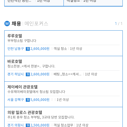
전반적인 당번업무
1년 이상
객실청소
1년 이상
채용
메인포커스
1
/
1
루루호텔
부부청소팀 구합니다
인천 남동구
월
2,600,000원
객실 청소
1년 이상
바로호텔
청소한분..<캐셔 한분>.. 구합니다.
경기 하남시
월
2,600,000원
베팅.,청소<<캐셔 모셔봅니다.
1년 이상
제이베이 관광호텔
수유제이베이호텔에서 청소팀 모집합니다
서울 강북구
월
5,600,000원
1년 이상
의왕 밀로스 관광호텔
주1회 휴무 청소 부부팀, 3교대 당번 모집합니다.
경기 의왕시
월
2,500,000원
객실 청소업무
1년 이상