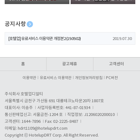
폰 증정
공지사항
[호텔업] 개인정보 처리방침 개정본1 (19.09.02)
2019.07.30
[호텔업] 유료서비스 이용약관 개정본2 (19.09.02)
2019.07.30
[호텔업] 개인정보 처리방침 개정본2 (19.09.02)
2019.07.30
홈
광고제휴
고객센터
이용약관
유료서비스 이용약관
개인정보처리방침
PC버전
주식회사 호텔업디알티
서울특별시 금천구 가산동 691 대륭테크노타운20차 1807호
대표이사: 이송주
사업자등록번호: 441-87-01934
통신판매업신고: 서울금천-1204 호
직업정보: J1206020200010
고객센터: 1644-7896
Fax: 02-2225-8487
이메일:
hdrt1109@hotelupdrt.com
Copyright ⓒ HotelupDRT Corp. All Right Reserved.