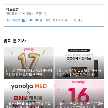
바로호텔
청소한분..<캐셔 한분>.. 구합니다.
경기 하남시
월
2,600,000원
베팅.,청소<<캐셔 모셔봅니다.
1년 이상
많이 본 기사
야놀자17주년 기념 야놀자 통합발
<야놀자 MRO, 숙박업소 위한 삼
주센터 할인 프로모션 진행
성전자 가전제품 특가 개시>
야놀자제휴점 금융혜택제공 위한
야놀자16주년 기념 제휴 숙박업주
제휴 및 금융서비스 게시
대상 야놀자통합발주센터 할인쿠