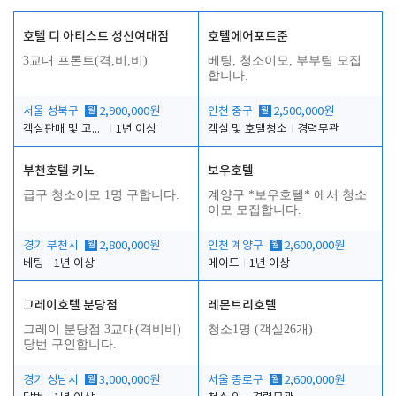
호텔 디 아티스트 성신여대점
호텔에어포트준
3교대 프론트(격,비,비)
베팅, 청소이모, 부부팀 모집
합니다.
서울 성북구
월
2,900,000원
인천 중구
월
2,500,000원
객실판매 및 고객응대
1년 이상
객실 및 호텔청소
경력무관
부천호텔 키노
보우호텔
급구 청소이모 1명 구합니다.
계양구 *보우호텔* 에서 청소
이모 모집합니다.
경기 부천시
월
2,800,000원
인천 계양구
월
2,600,000원
베팅
1년 이상
메이드
1년 이상
그레이호텔 분당점
레몬트리호텔
그레이 분당점 3교대(격비비)
청소1명 (객실26개)
당번 구인합니다.
경기 성남시
월
3,000,000원
서울 종로구
월
2,600,000원