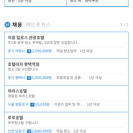
당번
1년 이상
청소 외
경력무관
채용
메인포커스
1
/
2
의왕 밀로스 관광호텔
주1회 휴무 청소 부부팀, 3교대 당번 모집합니다.
경기 의왕시
월
2,500,000원
객실 청소업무
1년 이상
호텔야자 평택역점
청소 1팀 구인합니다
경기 평택시
월
5,000,000원
호텔객실 및 공용시설 청소 관리
1년 이상
하라스호텔
영등포 하라스호텔
서울 영등포구
시
10,030원
카운터 업무 및 객실관리(청소상태 확인, 객실판매)
1년 이상
루루호텔
부부청소팀 구합니다
인천 남동구
월
2,600,000원
객실 청소
1년 이상