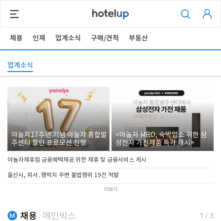
채용
인재
업계소식
구매/견적
부동산
업계소식
야놀자17주년 기념 야놀자 통합발
<야놀자 MRO, 숙박업소 위한 삼
주센터 할인 프로모션 진행
성전자 가전제품 특가 개시>
야놀자제휴점 금융혜택제공 위한 제휴 및 금융서비스 게시
울산시, 피서․행락지 주변 불법행위 19건 적발
더보기
채용
메인박스
1
/
3