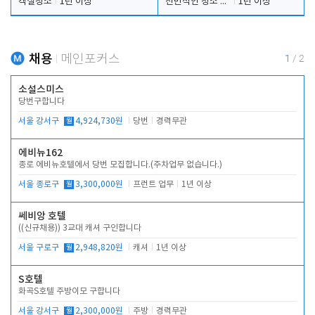
객실청소
1년 이상
전반적인 청소 업무(객실청소.객실정리)
1년 이상
채용
메인포커스
1
/
2
소설스미스
당번구합니다
서울 강서구
월
4,924,730원
당번
경력무관
에비뉴162
종로 에비뉴호텔에서 당번 모집합니다.(주차업무 없습니다.)
서울 종로구
월
3,300,000원
프런트 업무
1년 이상
쎄비앙 호텔
((신규채용)) 3교대 캐셔 구인합니다
서울 구로구
월
2,948,820원
캐셔
1년 이상
S호텔
화곡S호텔 주방이모 구합니다
서울 강서구
월
2,300,000원
주방
경력무관