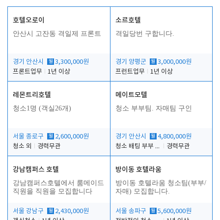
호텔오로이
소르호텔
안산시 고잔동 격일제 프론트
격일당번 구합니다.
경기 안산시
월
3,300,000원
경기 양평군
월
3,000,000원
프론트업무
1년 이상
프런트업무
1년 이상
레몬트리호텔
메이트모텔
청소1명 (객실26개)
청소 부부팀. 자매팀 구인
서울 종로구
월
2,600,000원
경기 안산시
월
4,800,000원
청소 외
경력무관
청소 배팅 부부 구합니다
경력무관
강남캠퍼스 호텔
방이동 호텔라움
강남캠퍼스호텔에서 룸메이드
방이동 호텔라움 청소팀(부부/
직원을 직원을 모집합니다
자매) 모집합니다.
서울 강남구
월
2,430,000원
서울 송파구
월
5,600,000원