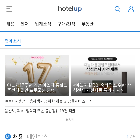
채용
인재
업계소식
구매/견적
부동산
업계소식
야놀자17주년 기념 야놀자 통합발
<야놀자 MRO, 숙박업소 위한 삼
주센터 할인 프로모션 진행
성전자 가전제품 특가 개시>
야놀자제휴점 금융혜택제공 위한 제휴 및 금융서비스 게시
울산시, 피서․행락지 주변 불법행위 19건 적발
더보기
채용
메인박스
1
/
5