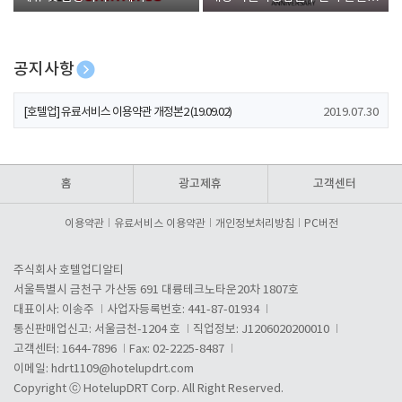
폰 증정
공지사항
[호텔업] 개인정보 처리방침 개정본1 (19.09.02)
2019.07.30
[호텔업] 유료서비스 이용약관 개정본2 (19.09.02)
2019.07.30
[호텔업] 개인정보 처리방침 개정본2 (19.09.02)
2019.07.30
홈
광고제휴
고객센터
이용약관
유료서비스 이용약관
개인정보처리방침
PC버전
주식회사 호텔업디알티
서울특별시 금천구 가산동 691 대륭테크노타운20차 1807호
대표이사: 이송주
사업자등록번호: 441-87-01934
통신판매업신고: 서울금천-1204 호
직업정보: J1206020200010
고객센터: 1644-7896
Fax: 02-2225-8487
이메일:
hdrt1109@hotelupdrt.com
Copyright ⓒ HotelupDRT Corp. All Right Reserved.