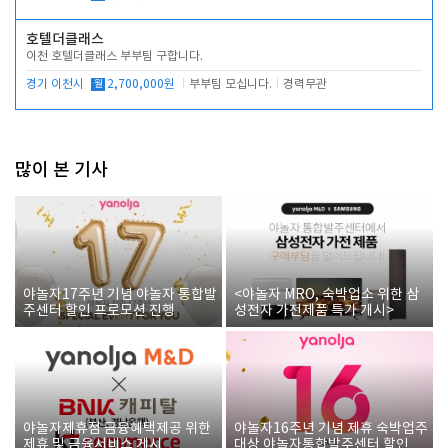
호텔더클래스
이천 호텔더클래스 부부팀 구합니다.
경기 이천시
월
2,700,000원
부부팀 모십니다.
경력무관
많이 본 기사
야놀자17주년 기념 야놀자 통합발
<야놀자 MRO, 숙박업소 위한 삼
주센터 할인 프로모션 진행
성전자 가전제품 특가 개시>
야놀자제휴점 금융혜택제공 위한
야놀자16주년 기념 제휴 숙박업주
제휴 및 금융서비스 게시
대상 야놀자통합발주센터 할인쿠