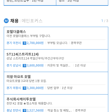
당번, 프런트업무
1년 이상
청소
1년 이상
채용
메인포커스
1
/
3
호텔더클래스
이천 호텔더클래스 부부팀 구합니다.
경기 이천시
월
2,700,000원
부부팀 모십니다.
경력무관
ST124(스트리트124)
성남 스트리트124 격일근무자/주간근무자구인
경기 성남시
월
3,600,000원
카운터 및 객실관리 전반
1년 이상
의왕 마요트 호텔
마요트호텔 3교대 당번 1명 모집.
경기 의왕시
월
3,300,000원
당번 업무
1년 이상
주식회사케이투호텔
천안 K2 호텔 ★청소직원 채용합니다.
충남 천안시
월
2,527,560원
객실 청소 및 배팅, 주변 시설 청소
경력무관