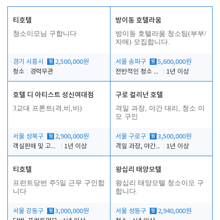
티호텔
방이동 호텔라움
청소이모님 구합니다
방이동 호텔라움 청소팀(부부/
자매) 모집합니다.
경기 시흥시
월
2,500,000원
서울 송파구
월
5,600,000원
청소
경력무관
전반적인 청소 업무(객실청소.객실정리)
1년 이상
호텔 디 아티스트 성신여대점
구로 컬리넌 호텔
3교대 프론트(격,비,비)
격일 과장, 야간 대리, 청소 이
모 구인
서울 성북구
월
2,900,000원
서울 구로구
월
3,500,000원
객실판매 및 고객응대
1년 이상
격일 과장, 야간 대리, 청소 이모
1년 이상
티호텔
왕십리 태양모텔
프런트당번 주5일 근무 구인합
왕십리 태양모텔 청소이모 구
니다
합니다.
서울 강동구
월
3,000,000원
서울 성동구
월
2,940,000원