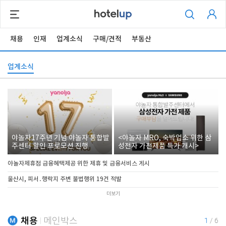
채용
인재
업계소식
구매/견적
부동산
업계소식
야놀자17주년 기념 야놀자 통합발
<야놀자 MRO, 숙박업소 위한 삼
주센터 할인 프로모션 진행
성전자 가전제품 특가 개시>
야놀자제휴점 금융혜택제공 위한 제휴 및 금융서비스 게시
울산시, 피서․행락지 주변 불법행위 19건 적발
더보기
채용
메인박스
1
/
6