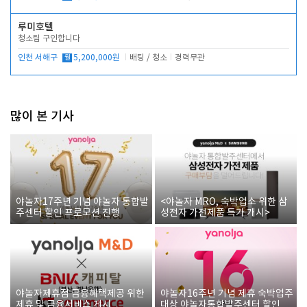
루미호텔
청소팀 구인합니다
인천 서해구
월
5,200,000원
배팅 / 청소
경력무관
많이 본 기사
야놀자17주년 기념 야놀자 통합발
<야놀자 MRO, 숙박업소 위한 삼
주센터 할인 프로모션 진행
성전자 가전제품 특가 개시>
야놀자제휴점 금융혜택제공 위한
야놀자16주년 기념 제휴 숙박업주
제휴 및 금융서비스 게시
대상 야놀자통합발주센터 할인쿠