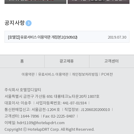
폰 증정
공지사항
[호텔업] 개인정보 처리방침 개정본1 (19.09.02)
2019.07.30
[호텔업] 유료서비스 이용약관 개정본2 (19.09.02)
2019.07.30
[호텔업] 개인정보 처리방침 개정본2 (19.09.02)
2019.07.30
홈
광고제휴
고객센터
이용약관
유료서비스 이용약관
개인정보처리방침
PC버전
주식회사 호텔업디알티
서울특별시 금천구 가산동 691 대륭테크노타운20차 1807호
대표이사: 이송주
사업자등록번호: 441-87-01934
통신판매업신고: 서울금천-1204 호
직업정보: J1206020200010
고객센터: 1644-7896
Fax: 02-2225-8487
이메일:
hdrt1109@hotelupdrt.com
Copyright ⓒ HotelupDRT Corp. All Right Reserved.