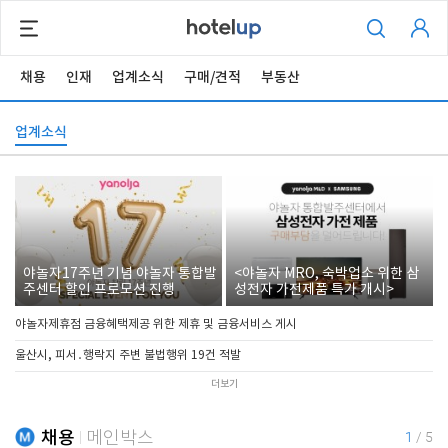
채용
인재
업계소식
구매/견적
부동산
업계소식
야놀자17주년 기념 야놀자 통합발
<야놀자 MRO, 숙박업소 위한 삼
주센터 할인 프로모션 진행
성전자 가전제품 특가 개시>
야놀자제휴점 금융혜택제공 위한 제휴 및 금융서비스 게시
울산시, 피서․행락지 주변 불법행위 19건 적발
더보기
채용
메인박스
1
/
5