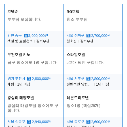
호텔준
RG호텔
부부팀 모집합니다.
청소 부부팀
인천 중구
월
5,000,000원
서울 성북구
월
2,700,000원
객실 및 호텔청소
경력무관
청소팀
경력무관
부천호텔 키노
스타일호텔
급구 청소이모 1명 구합니다.
3교대 당번 구합니다.
경기 부천시
월
2,800,000원
서울 서초구
월
2,800,000원
베팅
1년 이상
전반적인 당번업무
1년 이상
왕십리 태양모텔
레몬트리호텔
왕십리 태양모텔 청소이모 구
청소1명 (객실26개)
합니다.
서울 성동구
월
2,940,000원
서울 종로구
월
2,600,000원