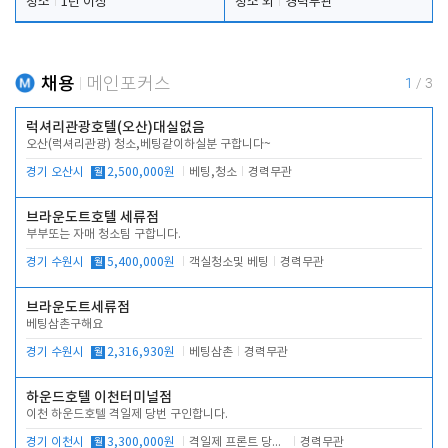
청소
1년 이상
청소 외
경력무관
채용
메인포커스
1
/
3
럭셔리관광호텔(오산)대실없음
오산(럭셔리관광) 청소,베팅같이하실분 구합니다~
경기 오산시
월
2,500,000원
베팅,청소
경력무관
브라운도트호텔 세류점
부부또는 자매 청소팀 구합니다.
경기 수원시
월
5,400,000원
객실청소및 베팅
경력무관
브라운도트세류점
베팅삼촌구해요
경기 수원시
월
2,316,930원
베팅삼촌
경력무관
하운드호텔 이천터미널점
이천 하운드호텔 격일제 당번 구인합니다.
경기 이천시
월
3,300,000원
격일제 프론트 당번 업무로 주차 및 객실 점검
경력무관