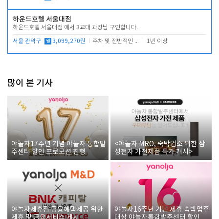
하운드호텔 서울대점
하운드호텔 서울대점 에서 3교대 과장님 구인합니다.
서울 관악구
월
3,099,270원
주차 및 전반적인 당번업무
1년 이상
많이 본 기사
야놀자17주년 기념 야놀자 통합발
<야놀자 MRO, 숙박업소 위한 삼
주센터 할인 프로모션 진행
성전자 가전제품 특가 개시>
야놀자제휴점 금융혜택제공 위한
야놀자16주년 기념 제휴 숙박업주
제휴 및 금융서비스 게시
대상 야놀자통합발주센터 할인쿠