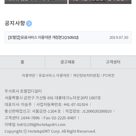
폰 증정
공지사항
[호텔업] 개인정보 처리방침 개정본1 (19.09.02)
2019.07.30
[호텔업] 유료서비스 이용약관 개정본2 (19.09.02)
2019.07.30
[호텔업] 개인정보 처리방침 개정본2 (19.09.02)
2019.07.30
홈
광고제휴
고객센터
이용약관
유료서비스 이용약관
개인정보처리방침
PC버전
주식회사 호텔업디알티
서울특별시 금천구 가산동 691 대륭테크노타운20차 1807호
대표이사: 이송주
사업자등록번호: 441-87-01934
통신판매업신고: 서울금천-1204 호
직업정보: J1206020200010
고객센터: 1644-7896
Fax: 02-2225-8487
이메일:
hdrt1109@hotelupdrt.com
Copyright ⓒ HotelupDRT Corp. All Right Reserved.