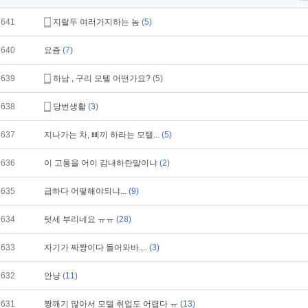
641
지랄두 여러가지하는 놈
(5)
640
요즘
(7)
639
하남 , 구리 모텔 어떤가요?
(5)
638
당번생활
(3)
637
지나가는 차, 삐끼 하라는 모텔...
(5)
636
이 고통을 어이 감내하란말이냐
(2)
635
급하다 어떻해야되냐...
(9)
634
텃세 부리네요 ㅠㅠ
(28)
633
자기가 짜짱이다 들어와바.,..
(3)
632
안냥
(11)
631
짱깨기 많아서 모텔 취업도 어렵다 ㅠ
(13)