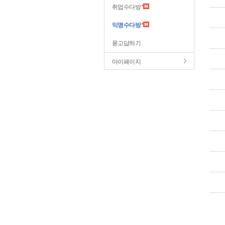
취업수다방
익명수다방
묻고답하기
마이페이지