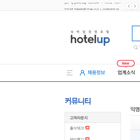
[공지] [호텔업] 유료서비스 이용약관 개정본2 (19.09.02)
[공지] [호텔업] 개인정보 처리방침 개정본2 (19.09.02)
호텔업
채용정보
업계소식
커뮤니티
익명
고객라운지
출석체크
제비뽑기