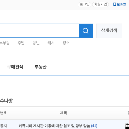
로그인
회원가입
모바일
로고
상세검색
부부팀
주말
당번
캐셔
청소
구매견적
부동산
수다방
번호
제목
공지
커뮤니티 게시판 이용에 대한 협조 및 당부 말씀
(41)