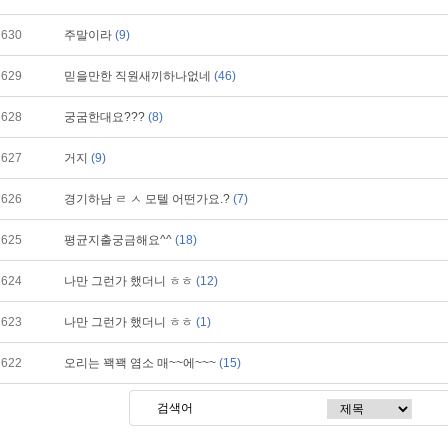
630
주말이라
(9)
629
믿을만한 직원새끼하나없네
(46)
628
궁굼한대요???
(8)
627
거지
(9)
626
경기하남 ㄹ ㅅ 모텔 어떤가요.?
(7)
625
평균지출궁금해요^^
(18)
624
나만 그런가 했더니 ㅎㅎ
(12)
623
나만 그런가 했더니 ㅎㅎ
(1)
622
오리는 꽥꽥 염소 매~~에~~~
(15)