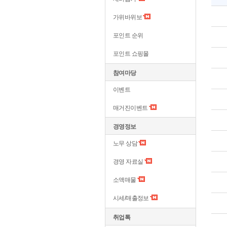
가위바위보
포인트 순위
포인트 쇼핑몰
참여마당
이벤트
매거진이벤트
경영정보
노무 상담
경영 자료실
소액매물
시세/매출정보
취업톡