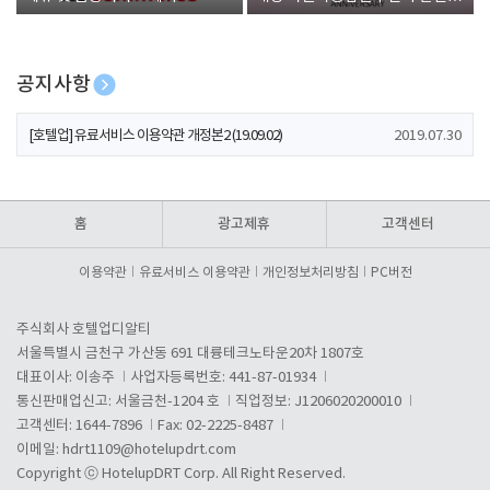
폰 증정
공지사항
[호텔업] 개인정보 처리방침 개정본1 (19.09.02)
2019.07.30
[호텔업] 유료서비스 이용약관 개정본2 (19.09.02)
2019.07.30
[호텔업] 개인정보 처리방침 개정본2 (19.09.02)
2019.07.30
홈
광고제휴
고객센터
이용약관
유료서비스 이용약관
개인정보처리방침
PC버전
주식회사 호텔업디알티
서울특별시 금천구 가산동 691 대륭테크노타운20차 1807호
대표이사: 이송주
사업자등록번호: 441-87-01934
통신판매업신고: 서울금천-1204 호
직업정보: J1206020200010
고객센터: 1644-7896
Fax: 02-2225-8487
이메일:
hdrt1109@hotelupdrt.com
Copyright ⓒ HotelupDRT Corp. All Right Reserved.