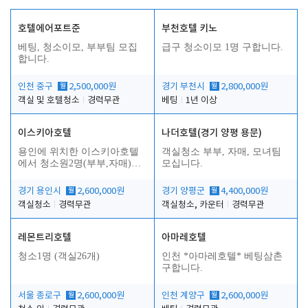
호텔에어포트준
부천호텔 키노
베팅, 청소이모, 부부팀 모집
급구 청소이모 1명 구합니다.
합니다.
인천 중구
월
2,500,000원
경기 부천시
월
2,800,000원
객실 및 호텔청소
경력무관
베팅
1년 이상
이스키아호텔
나더호텔(경기 양평 용문)
용인에 위치한 이스키아호텔
객실청소 부부, 자매, 모녀팀
에서 청소원2명(부부,자매)을
모십니다.
모집합니다..
경기 용인시
월
2,600,000원
경기 양평군
월
4,400,000원
객실청소
경력무관
객실청소, 카운터
경력무관
레몬트리호텔
아마레호텔
청소1명 (객실26개)
인천 *아마레호텔* 베팅삼촌
구합니다.
서울 종로구
월
2,600,000원
인천 계양구
월
2,600,000원