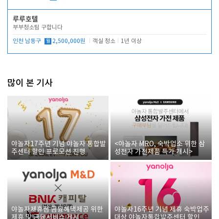
루루호텔
부부청소팀 구합니다
인천 남동구
월
2,500,000원
객실 청소
1년 이상
많이 본 기사
야놀자17주년 기념 야놀자 통합발
<야놀자 MRO, 숙박업소 위한 삼
주센터 할인 프로모션 진행
성전자 가전제품 특가 개시>
야놀자제휴점 금융혜택제공 위한
야놀자16주년 기념 제휴 숙박업주
제휴 및 금융서비스 게시
대상 야놀자통합발주센터 할인쿠