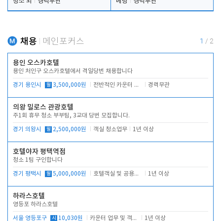
청소 외
경력무관
베팅
경력무관
채용
메인포커스
1
/
2
용인 오스카호텔
용인 처인구 오스카호텔에서 격일당번 채용합니다
경기 용인시
월
3,500,000원
전반적인 카운터 업무
경력무관
의왕 밀로스 관광호텔
주1회 휴무 청소 부부팀, 3교대 당번 모집합니다.
경기 의왕시
월
2,500,000원
객실 청소업무
1년 이상
호텔야자 평택역점
청소 1팀 구인합니다
경기 평택시
월
5,000,000원
호텔객실 및 공용시설 청소 관리
1년 이상
하라스호텔
영등포 하라스호텔
서울 영등포구
시
10,030원
카운터 업무 및 객실관리(청소상태 확인, 객실판매)
1년 이상