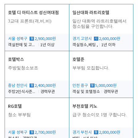
호텔 디 아티스트 성신여대점
일산대화 라트리호텔
3교대 프론트(격,비,비)
일산 대화역 라트리호텔에서
청소팀을 구인합니다.
서울 성북구
월
2,900,000원
경기 고양시
시
2,600,000원
객실판매 및 고객응대
1년 이상
객실청소,베팅 ,
1년 이하
호텔박스
호텔준
주방및청소보조
부부팀 모집합니다.
충남 천안시
월
2,400,000원
인천 중구
월
5,000,000원
주방2인식사준비및청소린렌보조
경력무관
객실 및 호텔청소
경력무관
RG호텔
부천호텔 키노
청소 부부팀
급구 청소이모 1명 구합니다.
서울 성북구
월
2,700,000원
경기 부천시
월
2,800,000원