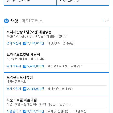
청소팀
경력무관
베팅
1년 이상
채용
메인포커스
1
/
2
럭셔리관광호텔(오산)대실없음
오산(럭셔리관광) 청소,베팅같이하실분 구합니다~
경기 오산시
월
2,500,000원
베팅,청소
경력무관
브라운도트호텔 세류점
부부또는 자매 청소팀 구합니다.
경기 수원시
월
5,400,000원
객실청소및 베팅
경력무관
브라운도트세류점
베팅삼촌구해요
경기 수원시
월
2,316,930원
베팅삼촌
경력무관
하운드호텔 서울대점
하운드호텔 서울대점 에서 3교대 과장님 구인합니다.
서울 관악구
월
3,099,270원
주차 및 전반적인 당번업무
1년 이상