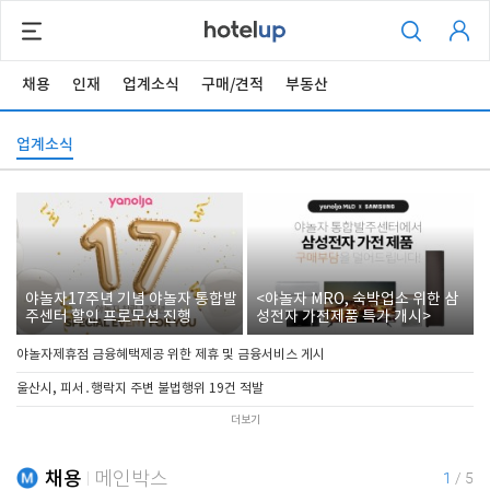
채용
인재
업계소식
구매/견적
부동산
업계소식
야놀자17주년 기념 야놀자 통합발
<야놀자 MRO, 숙박업소 위한 삼
주센터 할인 프로모션 진행
성전자 가전제품 특가 개시>
야놀자제휴점 금융혜택제공 위한 제휴 및 금융서비스 게시
울산시, 피서․행락지 주변 불법행위 19건 적발
더보기
채용
메인박스
1
/
5