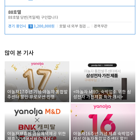
88호텔
88호텔 당번(격일제) 구인합니다
경기 용인시
월
3,200,000원
호텔 내 외부 점검 및 프런트 운영
경력무관
많이 본 기사
야놀자17주년 기념 야놀자 통합발
<야놀자 MRO, 숙박업소 위한 삼
주센터 할인 프로모션 진행
성전자 가전제품 특가 개시>
야놀자제휴점 금융혜택제공 위한
야놀자16주년 기념 제휴 숙박업주
제휴 및 금융서비스 게시
대상 야놀자통합발주센터 할인쿠