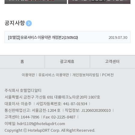
폰 증정
공지사항
[호텔업] 개인정보 처리방침 개정본1 (19.09.02)
2019.07.30
[호텔업] 유료서비스 이용약관 개정본2 (19.09.02)
2019.07.30
[호텔업] 개인정보 처리방침 개정본2 (19.09.02)
2019.07.30
홈
광고제휴
고객센터
이용약관
유료서비스 이용약관
개인정보처리방침
PC버전
주식회사 호텔업디알티
서울특별시 금천구 가산동 691 대륭테크노타운20차 1807호
대표이사: 이송주
사업자등록번호: 441-87-01934
통신판매업신고: 서울금천-1204 호
직업정보: J1206020200010
고객센터: 1644-7896
Fax: 02-2225-8487
이메일:
hdrt1109@hotelupdrt.com
Copyright ⓒ HotelupDRT Corp. All Right Reserved.