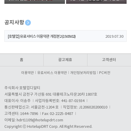
폰 증정
공지사항
[호텔업] 개인정보 처리방침 개정본1 (19.09.02)
2019.07.30
[호텔업] 유료서비스 이용약관 개정본2 (19.09.02)
2019.07.30
[호텔업] 개인정보 처리방침 개정본2 (19.09.02)
2019.07.30
홈
광고제휴
고객센터
이용약관
유료서비스 이용약관
개인정보처리방침
PC버전
주식회사 호텔업디알티
서울특별시 금천구 가산동 691 대륭테크노타운20차 1807호
대표이사: 이송주
사업자등록번호: 441-87-01934
통신판매업신고: 서울금천-1204 호
직업정보: J1206020200010
고객센터: 1644-7896
Fax: 02-2225-8487
이메일:
hdrt1109@hotelupdrt.com
Copyright ⓒ HotelupDRT Corp. All Right Reserved.