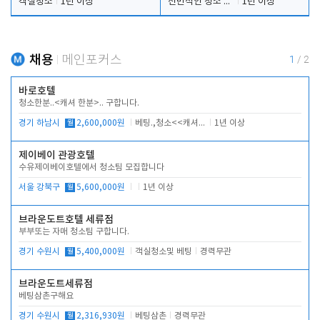
객실청소
1년 이상
전반적인 청소 업무(객실청소.객실정리)
1년 이상
채용
메인포커스
1
/
2
바로호텔
청소한분..<캐셔 한분>.. 구합니다.
경기 하남시
월
2,600,000원
베팅.,청소<<캐셔 모셔봅니다.
1년 이상
제이베이 관광호텔
수유제이베이호텔에서 청소팀 모집합니다
서울 강북구
월
5,600,000원
1년 이상
브라운도트호텔 세류점
부부또는 자매 청소팀 구합니다.
경기 수원시
월
5,400,000원
객실청소및 베팅
경력무관
브라운도트세류점
베팅삼촌구해요
경기 수원시
월
2,316,930원
베팅삼촌
경력무관