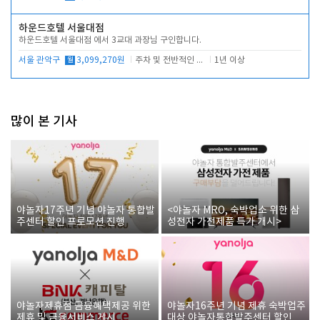
하운드호텔 서울대점
하운드호텔 서울대점 에서 3교대 과장님 구인합니다.
서울 관악구
월
3,099,270원
주차 및 전반적인 당번업무
1년 이상
많이 본 기사
야놀자17주년 기념 야놀자 통합발
<야놀자 MRO, 숙박업소 위한 삼
주센터 할인 프로모션 진행
성전자 가전제품 특가 개시>
야놀자제휴점 금융혜택제공 위한
야놀자16주년 기념 제휴 숙박업주
제휴 및 금융서비스 게시
대상 야놀자통합발주센터 할인쿠