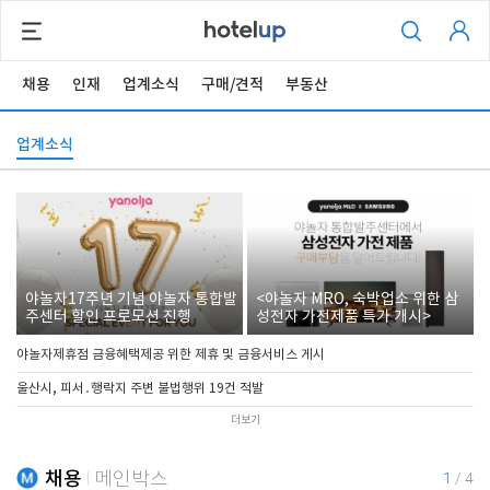
채용
인재
업계소식
구매/견적
부동산
업계소식
야놀자17주년 기념 야놀자 통합발
<야놀자 MRO, 숙박업소 위한 삼
주센터 할인 프로모션 진행
성전자 가전제품 특가 개시>
야놀자제휴점 금융혜택제공 위한 제휴 및 금융서비스 게시
울산시, 피서․행락지 주변 불법행위 19건 적발
더보기
채용
메인박스
1
/
4