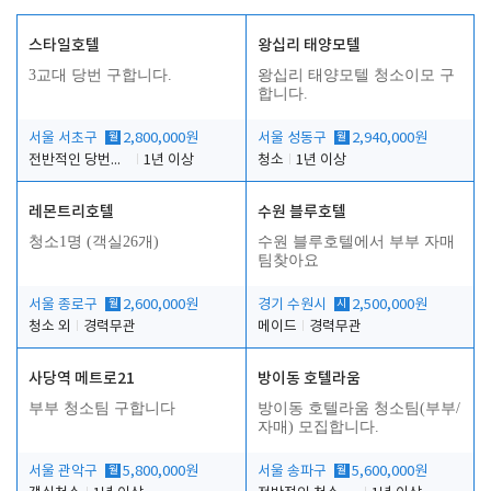
스타일호텔
왕십리 태양모텔
3교대 당번 구합니다.
왕십리 태양모텔 청소이모 구
합니다.
서울 서초구
월
2,800,000원
서울 성동구
월
2,940,000원
전반적인 당번업무
1년 이상
청소
1년 이상
레몬트리호텔
수원 블루호텔
청소1명 (객실26개)
수원 블루호텔에서 부부 자매
팀찾아요
서울 종로구
월
2,600,000원
경기 수원시
시
2,500,000원
청소 외
경력무관
메이드
경력무관
사당역 메트로21
방이동 호텔라움
부부 청소팀 구합니다
방이동 호텔라움 청소팀(부부/
자매) 모집합니다.
서울 관악구
월
5,800,000원
서울 송파구
월
5,600,000원