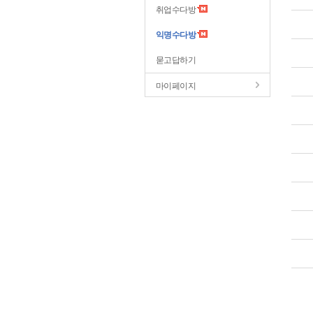
취업수다방
익명수다방
묻고답하기
마이페이지