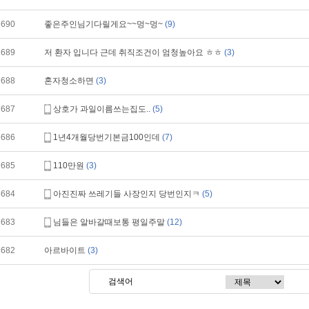
690
좋은주인님기다릴게요~~멍~멍~
(9)
689
저 환자 입니다 근데 취직조건이 엄청높아요 ㅎㅎ
(3)
688
혼자청소하면
(3)
687
상호가 과일이름쓰는집도..
(5)
686
1년4개월당번기본금100인데
(7)
685
110만원
(3)
684
아진진짜 쓰레기들 사장인지 당번인지ㅋ
(5)
683
님들은 알바갈때보통 평일주말
(12)
682
아르바이트
(3)