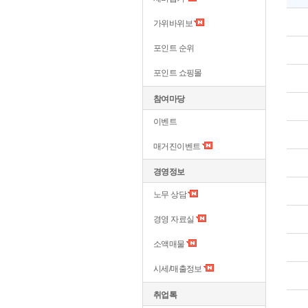
가위바위보
포인트 순위
포인트 쇼핑몰
참여마당
이벤트
매거진이벤트
경영정보
노무 상담
경영 자료실
소액매물
시세/매출정보
취업톡