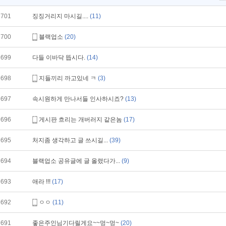
701
징징거리지 마시길....
(11)
700
블랙업소
(20)
699
다들 이바닥 뜹시다.
(14)
698
지들끼리 까고있네 ㅋ
(3)
697
속시원하게 만나서들 인사하시죠?
(13)
696
게시판 흐리는 개버러지 같은놈
(17)
695
처지좀 생각하고 글 쓰시길...
(39)
694
블랙업소 공유글에 글 올렸다가...
(9)
693
애라 !!!
(17)
692
ㅇㅇ
(11)
691
좋은주인님기다릴게요~~멍~멍~
(20)