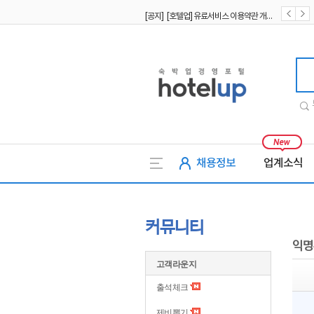
[공지] [호텔업] 유료서비스 이용약관 개정본2 (19.09.02)
[공지] [호텔업] 개인정보 처리방침 개정본2 (19.09.02)
호텔업
채용정보
업계소식
커뮤니티
익명
고객라운지
출석체크
제비뽑기