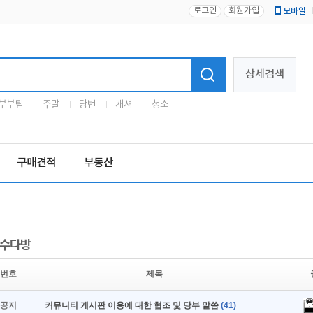
로그인
회원가입
모바일
로고
상세검색
부부팀
주말
당번
캐셔
청소
구매견적
부동산
수다방
번호
제목
공지
커뮤니티 게시판 이용에 대한 협조 및 당부 말씀
(41)