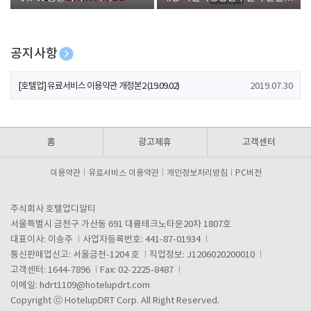
폰 증정
공지사항
[호텔업] 개인정보 처리방침 개정본1 (19.09.02)
2019.07.30
[호텔업] 유료서비스 이용약관 개정본2 (19.09.02)
2019.07.30
[호텔업] 개인정보 처리방침 개정본2 (19.09.02)
2019.07.30
홈
광고제휴
고객센터
이용약관
유료서비스 이용약관
개인정보처리방침
PC버전
주식회사 호텔업디알티
서울특별시 금천구 가산동 691 대륭테크노타운20차 1807호
대표이사: 이송주
사업자등록번호: 441-87-01934
통신판매업신고: 서울금천-1204 호
직업정보: J1206020200010
고객센터: 1644-7896
Fax: 02-2225-8487
이메일:
hdrt1109@hotelupdrt.com
Copyright ⓒ HotelupDRT Corp. All Right Reserved.