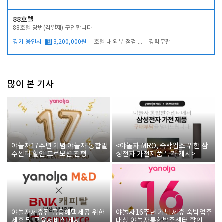
88호텔
88호텔 당번(격일제) 구인합니다
경기 용인시
월
3,200,000원
호텔 내 외부 점검 및 프런트 운영
경력무관
많이 본 기사
야놀자17주년 기념 야놀자 통합발
<야놀자 MRO, 숙박업소 위한 삼
주센터 할인 프로모션 진행
성전자 가전제품 특가 개시>
야놀자제휴점 금융혜택제공 위한
야놀자16주년 기념 제휴 숙박업주
제휴 및 금융서비스 게시
대상 야놀자통합발주센터 할인쿠