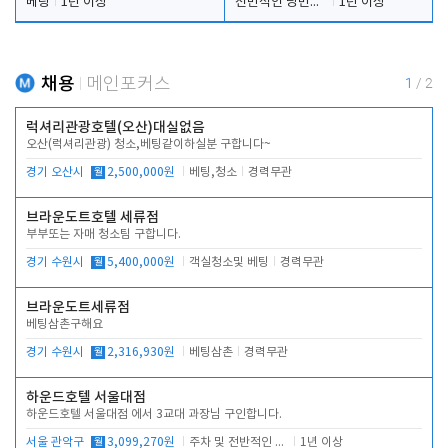
베팅
1년 이상
전반적인 당번업무
1년 이상
채용
메인포커스
1
/
2
럭셔리관광호텔(오산)대실없음
오산(럭셔리관광) 청소,베팅같이하실분 구합니다~
경기 오산시
월
2,500,000원
베팅,청소
경력무관
브라운도트호텔 세류점
부부또는 자매 청소팀 구합니다.
경기 수원시
월
5,400,000원
객실청소및 베팅
경력무관
브라운도트세류점
베팅삼촌구해요
경기 수원시
월
2,316,930원
베팅삼촌
경력무관
하운드호텔 서울대점
하운드호텔 서울대점 에서 3교대 과장님 구인합니다.
서울 관악구
월
3,099,270원
주차 및 전반적인 당번업무
1년 이상