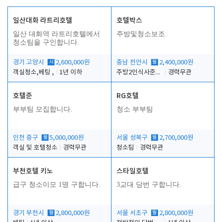
일산대화 라트리호텔
호텔박스
일산 대화역 라트리호텔에서
주방및청소보조
청소팀을 구인합니다.
경기 고양시
시
2,600,000원
충남 천안시
월
2,400,000원
객실청소,베팅 ,
1년 이하
주방2인식사준비및청소린렌보조
경력무관
호텔준
RG호텔
부부팀 모집합니다.
청소 부부팀
인천 중구
월
5,000,000원
서울 성북구
월
2,700,000원
객실 및 호텔청소
경력무관
청소팀
경력무관
부천호텔 키노
스타일호텔
급구 청소이모 1명 구합니다.
3교대 당번 구합니다.
경기 부천시
월
2,800,000원
서울 서초구
월
2,800,000원