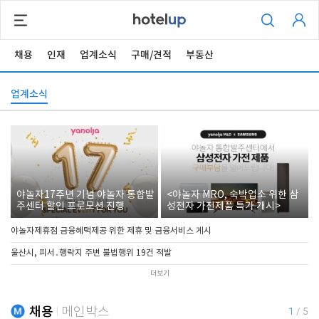
채용
인재
업계소식
구매/견적
부동산
업계소식
야놀자17주년 기념 야놀자 통합발
<야놀자 MRO, 숙박업소 위한 삼
주센터 할인 프로모션 진행
성전자 가전제품 특가 개시>
야놀자제휴점 금융혜택제공 위한 제휴 및 금융서비스 게시
울산시, 피서․행락지 주변 불법행위 19건 적발
더보기
채용
메인박스
1
/
5