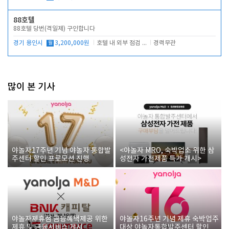
88호텔
88호텔 당번(격일제) 구인합니다
경기 용인시
월
3,200,000원
호텔 내 외부 점검 및 프런트 운영
경력무관
많이 본 기사
야놀자17주년 기념 야놀자 통합발
<야놀자 MRO, 숙박업소 위한 삼
주센터 할인 프로모션 진행
성전자 가전제품 특가 개시>
야놀자제휴점 금융혜택제공 위한
야놀자16주년 기념 제휴 숙박업주
제휴 및 금융서비스 게시
대상 야놀자통합발주센터 할인쿠