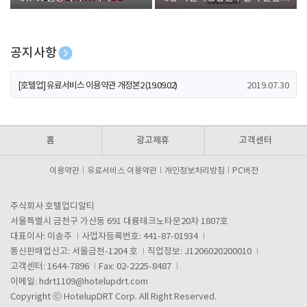
폰 증정
공지사항
[호텔업] 개인정보 처리방침 개정본1 (19.09.02)
2019.07.30
[호텔업] 유료서비스 이용약관 개정본2 (19.09.02)
2019.07.30
[호텔업] 개인정보 처리방침 개정본2 (19.09.02)
2019.07.30
홈
광고제휴
고객센터
이용약관
유료서비스 이용약관
개인정보처리방침
PC버전
주식회사 호텔업디알티
서울특별시 금천구 가산동 691 대륭테크노타운20차 1807호
대표이사: 이송주
사업자등록번호: 441-87-01934
통신판매업신고: 서울금천-1204 호
직업정보: J1206020200010
고객센터: 1644-7896
Fax: 02-2225-8487
이메일:
hdrt1109@hotelupdrt.com
Copyright ⓒ HotelupDRT Corp. All Right Reserved.