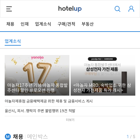
채용
인재
업계소식
구매/견적
부동산
업계소식
야놀자17주년 기념 야놀자 통합발
<야놀자 MRO, 숙박업소 위한 삼
주센터 할인 프로모션 진행
성전자 가전제품 특가 개시>
야놀자제휴점 금융혜택제공 위한 제휴 및 금융서비스 게시
울산시, 피서․행락지 주변 불법행위 19건 적발
더보기
채용
메인박스
1
/
5