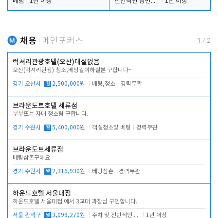
베팅
1년 이상
전반적인 당번업무
1년 이상
채용
메인포커스
1
/
2
럭셔리관광호텔(오산)대실없음
오산(럭셔리관광) 청소,베팅같이하실분 구합니다~
경기 오산시
월
2,500,000원
베팅,청소
경력무관
브라운도트호텔 세류점
부부또는 자매 청소팀 구합니다.
경기 수원시
월
5,400,000원
객실청소및 베팅
경력무관
브라운도트세류점
베팅삼촌구해요
경기 수원시
월
2,316,930원
베팅삼촌
경력무관
하운드호텔 서울대점
하운드호텔 서울대점 에서 3교대 과장님 구인합니다.
서울 관악구
월
3,099,270원
주차 및 전반적인 당번업무
1년 이상