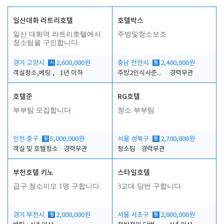
일산대화 라트리호텔
호텔박스
일산 대화역 라트리호텔에서
주방및청소보조
청소팀을 구인합니다.
경기 고양시
시
2,600,000원
충남 천안시
월
2,400,000원
객실청소,베팅 ,
1년 이하
주방2인식사준비및청소린렌보조
경력무관
호텔준
RG호텔
부부팀 모집합니다.
청소 부부팀
인천 중구
월
5,000,000원
서울 성북구
월
2,700,000원
객실 및 호텔청소
경력무관
청소팀
경력무관
부천호텔 키노
스타일호텔
급구 청소이모 1명 구합니다.
3교대 당번 구합니다.
경기 부천시
월
2,800,000원
서울 서초구
월
2,800,000원