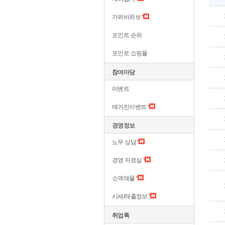
가위바위보
포인트 순위
포인트 쇼핑몰
참여마당
이벤트
매거진이벤트
경영정보
노무 상담
경영 자료실
소액매물
시세/매출정보
취업톡