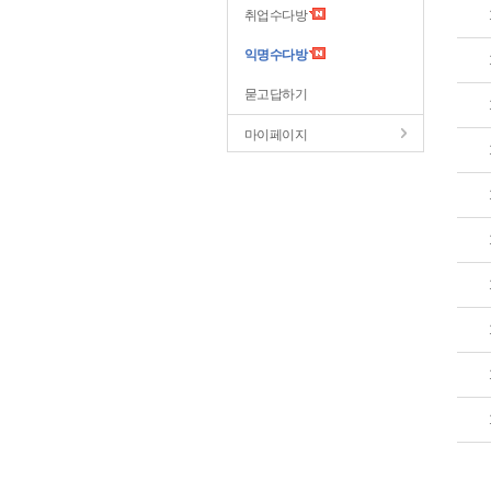
취업수다방
익명수다방
묻고답하기
마이페이지