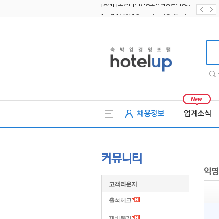
[공지] [호텔업] 유료서비스 이용약관 개정본2 (19.09.02)
[공지] [호텔업] 개인정보 처리방침 개정본2 (19.09.02)
호텔업
채용정보
업계소식
커뮤니티
익명
고객라운지
출석체크
제비뽑기