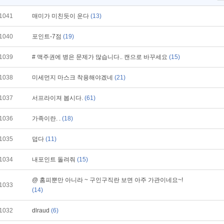
1041
매미가 미친듯이 운다
(13)
1040
포인트-7점
(19)
1039
# 맥주권에 병은 문제가 많습니다.. 캔으로 바꾸세요
(15)
1038
미세먼지 마스크 착용해야겠네
(21)
1037
서프라이져 봅시다.
(61)
1036
가족이란. .
(18)
1035
덥다
(11)
1034
내포인트 돌려줘
(15)
@ 홈피뿐만 아니라 ~ 구인구직란 보면 아주 가관이네요~!
1033
(14)
1032
dlraud
(6)