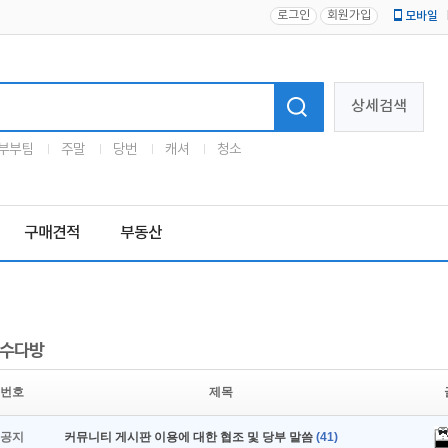
로그인
회원가입
모바일
로고
상세검색
부부팀
주말
당번
캐셔
청소
구매견적
부동산
수다방
번호
제목
공지
커뮤니티 게시판 이용에 대한 협조 및 당부 말씀
(41)