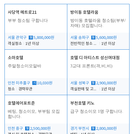
사당역 메트로21
방이동 호텔라움
부부 청소팀 구합니다
방이동 호텔라움 청소팀(부부/
자매) 모집합니다.
서울 관악구
월
5,800,000원
서울 송파구
월
5,600,000원
객실청소
1년 이상
전반적인 청소 업무(객실청소.객실정리)
1년 이상
소마호텔
호텔 디 아티스트 성신여대점
주말청소이모알바
3교대 프론트(격,비,비)
인천 미추홀구
시
10,030원
서울 성북구
월
2,900,000원
청소
경력무관
객실판매 및 고객응대
1년 이상
호텔에어포트준
부천호텔 키노
베팅, 청소이모, 부부팀 모집
급구 청소이모 1명 구합니다.
합니다.
인천 중구
월
2,500,000원
경기 부천시
월
2,800,000원