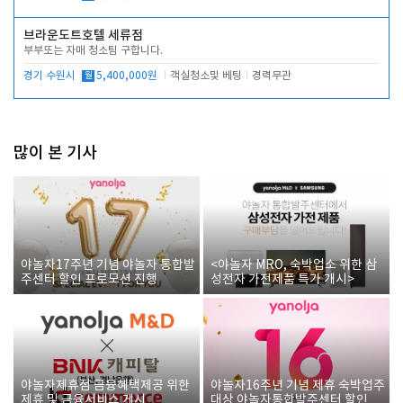
브라운도트호텔 세류점
부부또는 자매 청소팀 구합니다.
경기 수원시
월
5,400,000원
객실청소및 베팅
경력무관
많이 본 기사
야놀자17주년 기념 야놀자 통합발
<야놀자 MRO, 숙박업소 위한 삼
주센터 할인 프로모션 진행
성전자 가전제품 특가 개시>
야놀자제휴점 금융혜택제공 위한
야놀자16주년 기념 제휴 숙박업주
제휴 및 금융서비스 게시
대상 야놀자통합발주센터 할인쿠