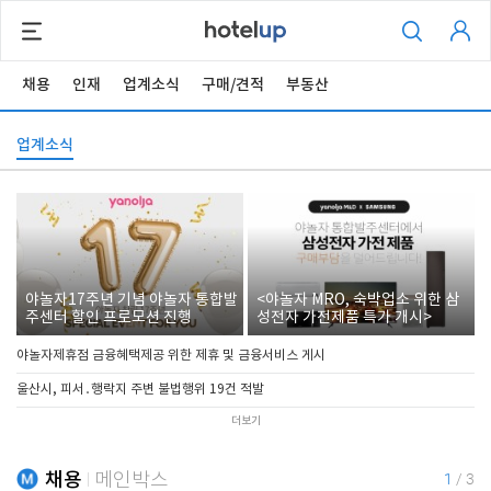
채용
인재
업계소식
구매/견적
부동산
업계소식
야놀자17주년 기념 야놀자 통합발
<야놀자 MRO, 숙박업소 위한 삼
주센터 할인 프로모션 진행
성전자 가전제품 특가 개시>
야놀자제휴점 금융혜택제공 위한 제휴 및 금융서비스 게시
울산시, 피서․행락지 주변 불법행위 19건 적발
더보기
채용
메인박스
1
/
3