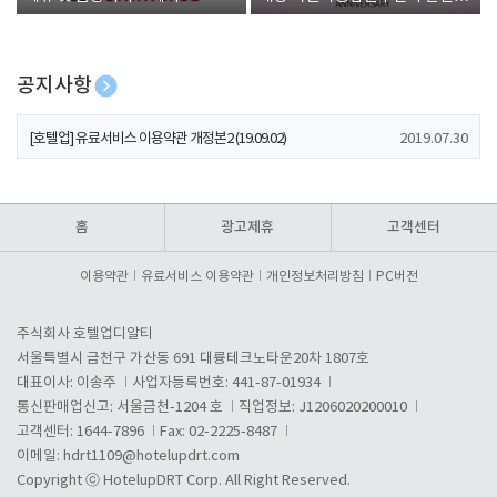
폰 증정
공지사항
[호텔업] 개인정보 처리방침 개정본1 (19.09.02)
2019.07.30
[호텔업] 유료서비스 이용약관 개정본2 (19.09.02)
2019.07.30
[호텔업] 개인정보 처리방침 개정본2 (19.09.02)
2019.07.30
홈
광고제휴
고객센터
이용약관
유료서비스 이용약관
개인정보처리방침
PC버전
주식회사 호텔업디알티
서울특별시 금천구 가산동 691 대륭테크노타운20차 1807호
대표이사: 이송주
사업자등록번호: 441-87-01934
통신판매업신고: 서울금천-1204 호
직업정보: J1206020200010
고객센터: 1644-7896
Fax: 02-2225-8487
이메일:
hdrt1109@hotelupdrt.com
Copyright ⓒ HotelupDRT Corp. All Right Reserved.