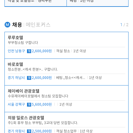
객실 및 호텔청소
경력무관
베팅
1년 이상
채용
메인포커스
1
/
2
루루호텔
부부청소팀 구합니다
인천 남동구
월
2,600,000원
객실 청소
1년 이상
바로호텔
청소한분..<캐셔 한분>.. 구합니다.
경기 하남시
월
2,600,000원
베팅.,청소<<캐셔 모셔봅니다.
1년 이상
제이베이 관광호텔
수유제이베이호텔에서 청소팀 모집합니다
서울 강북구
월
5,600,000원
1년 이상
의왕 밀로스 관광호텔
주1회 휴무 청소 부부팀, 3교대 당번 모집합니다.
경기 의왕시
월
2,500,000원
객실 청소업무
1년 이상