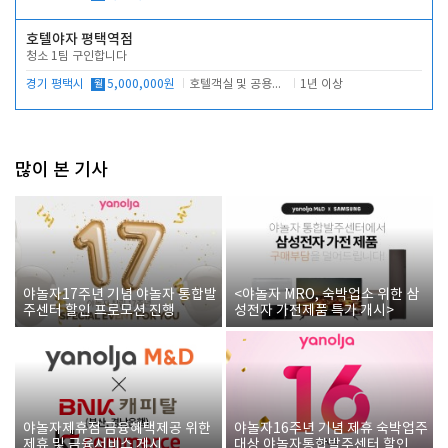
호텔야자 평택역점
청소 1팀 구인합니다
경기 평택시
월
5,000,000원
호텔객실 및 공용시설 청소 관리
1년 이상
많이 본 기사
야놀자17주년 기념 야놀자 통합발
<야놀자 MRO, 숙박업소 위한 삼
주센터 할인 프로모션 진행
성전자 가전제품 특가 개시>
야놀자제휴점 금융혜택제공 위한
야놀자16주년 기념 제휴 숙박업주
제휴 및 금융서비스 게시
대상 야놀자통합발주센터 할인쿠