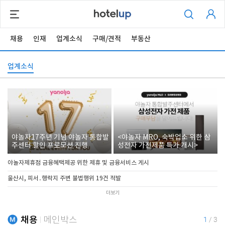
채용
인재
업계소식
구매/견적
부동산
업계소식
야놀자17주년 기념 야놀자 통합발
<야놀자 MRO, 숙박업소 위한 삼
주센터 할인 프로모션 진행
성전자 가전제품 특가 개시>
야놀자제휴점 금융혜택제공 위한 제휴 및 금융서비스 게시
울산시, 피서․행락지 주변 불법행위 19건 적발
더보기
채용
메인박스
1
/
3