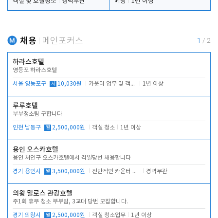
객실 및 호텔청소
경력무관
베팅
1년 이상
채용
메인포커스
1
/
2
하라스호텔
영등포 하라스호텔
서울 영등포구
시
10,030원
카운터 업무 및 객실관리(청소상태 확인, 객실판매)
1년 이상
루루호텔
부부청소팀 구합니다
인천 남동구
월
2,500,000원
객실 청소
1년 이상
용인 오스카호텔
용인 처인구 오스카호텔에서 격일당번 채용합니다
경기 용인시
월
3,500,000원
전반적인 카운터 업무
경력무관
의왕 밀로스 관광호텔
주1회 휴무 청소 부부팀, 3교대 당번 모집합니다.
경기 의왕시
월
2,500,000원
객실 청소업무
1년 이상