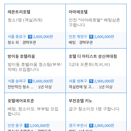
레몬트리호텔
아마레호텔
청소1명 (객실26개)
인천 *아마레호텔* 베팅삼촌
구합니다.
서울 종로구
월
2,600,000원
인천 계양구
월
2,600,000원
청소 외
경력무관
베팅
경력무관
방이동 호텔라움
호텔 디 아티스트 성신여대점
방이동 호텔라움 청소팀(부부/
3교대 프론트(격,비,비)
자매) 모집합니다.
서울 송파구
월
5,600,000원
서울 성북구
월
2,900,000원
전반적인 청소 업무(객실청소.객실정리)
1년 이상
객실판매 및 고객응대
1년 이상
호텔에어포트준
부천호텔 키노
베팅, 청소이모, 부부팀 모집
급구 청소이모 1명 구합니다.
합니다.
인천 중구
월
2,500,000원
경기 부천시
월
2,800,000원