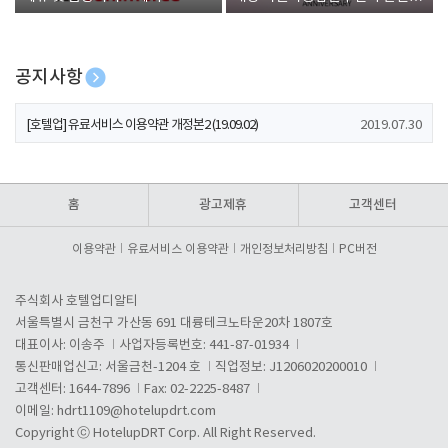
폰 증정
공지사항
[호텔업] 개인정보 처리방침 개정본1 (19.09.02)
2019.07.30
[호텔업] 유료서비스 이용약관 개정본2 (19.09.02)
2019.07.30
[호텔업] 개인정보 처리방침 개정본2 (19.09.02)
2019.07.30
홈
광고제휴
고객센터
이용약관
유료서비스 이용약관
개인정보처리방침
PC버전
주식회사 호텔업디알티
서울특별시 금천구 가산동 691 대륭테크노타운20차 1807호
대표이사: 이송주
사업자등록번호: 441-87-01934
통신판매업신고: 서울금천-1204 호
직업정보: J1206020200010
고객센터: 1644-7896
Fax: 02-2225-8487
이메일:
hdrt1109@hotelupdrt.com
Copyright ⓒ HotelupDRT Corp. All Right Reserved.