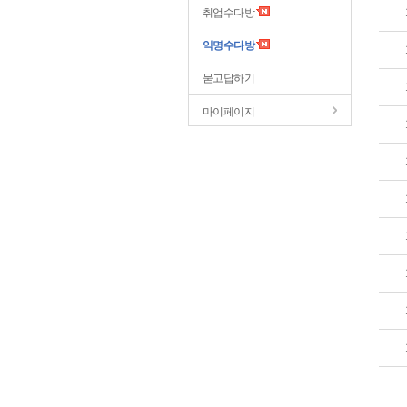
취업수다방
익명수다방
묻고답하기
마이페이지