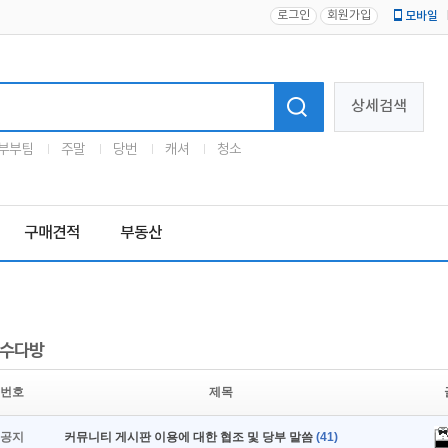
로그인
회원가입
모바일
로고
상세검색
부부팀
주말
당번
캐셔
청소
구매견적
부동산
수다방
번호
제목
공지
커뮤니티 게시판 이용에 대한 협조 및 당부 말씀
(41)