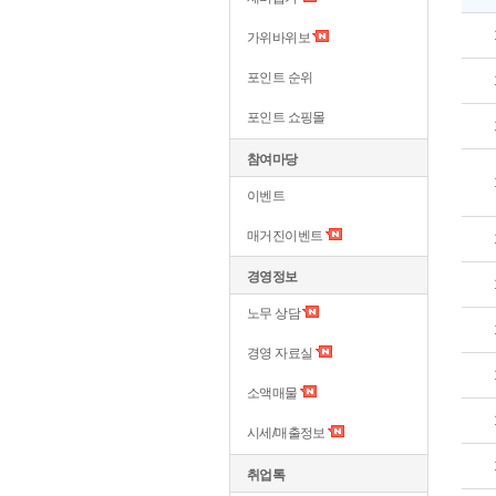
가위바위보
포인트 순위
포인트 쇼핑몰
참여마당
이벤트
매거진이벤트
경영정보
노무 상담
경영 자료실
소액매물
시세/매출정보
취업톡