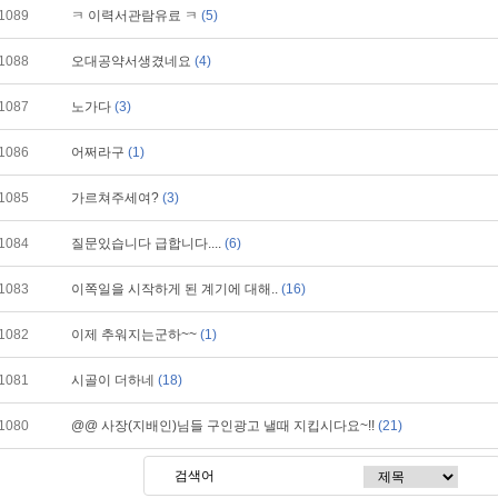
1089
ㅋ 이력서관람유료 ㅋ
(5)
1088
오대공약서생겼네요
(4)
1087
노가다
(3)
1086
어쩌라구
(1)
1085
가르쳐주세여?
(3)
1084
질문있습니다 급합니다....
(6)
1083
이쪽일을 시작하게 된 계기에 대해..
(16)
1082
이제 추워지는군하~~
(1)
1081
시골이 더하네
(18)
1080
@@ 사장(지배인)님들 구인광고 낼때 지킵시다요~!!
(21)