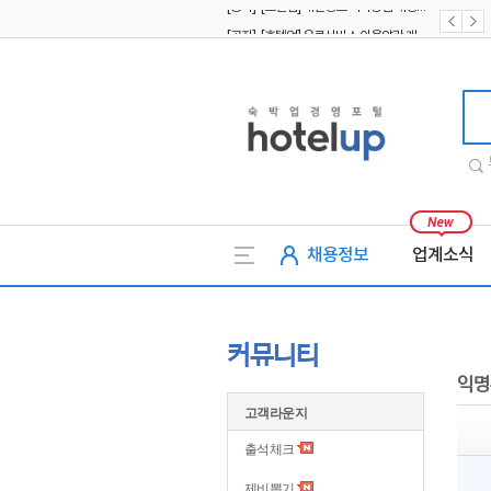
[공지] [호텔업] 유료서비스 이용약관 개정본2 (19.09.02)
[공지] [호텔업] 개인정보 처리방침 개정본2 (19.09.02)
호텔업
채용정보
업계소식
커뮤니티
익명
고객라운지
출석체크
제비뽑기