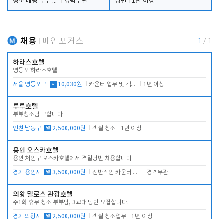
청소 배팅 부부 구합니다
경력무관
당번
1년 이상
채용
메인포커스
1
/
1
하라스호텔
영등포 하라스호텔
서울 영등포구
시
10,030원
카운터 업무 및 객실관리(청소상태 확인, 객실판매)
1년 이상
루루호텔
부부청소팀 구합니다
인천 남동구
월
2,500,000원
객실 청소
1년 이상
용인 오스카호텔
용인 처인구 오스카호텔에서 격일당번 채용합니다
경기 용인시
월
3,500,000원
전반적인 카운터 업무
경력무관
의왕 밀로스 관광호텔
주1회 휴무 청소 부부팀, 3교대 당번 모집합니다.
경기 의왕시
월
2,500,000원
객실 청소업무
1년 이상