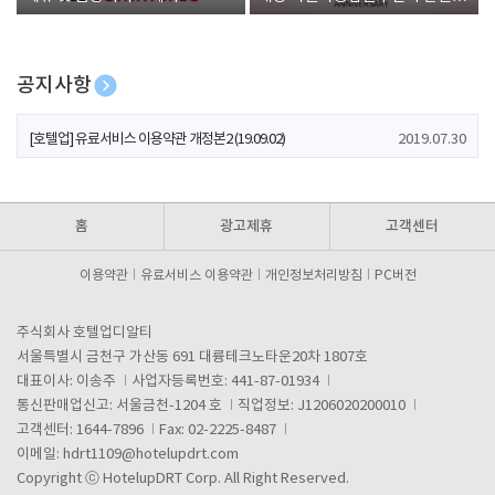
폰 증정
공지사항
[호텔업] 개인정보 처리방침 개정본1 (19.09.02)
2019.07.30
[호텔업] 유료서비스 이용약관 개정본2 (19.09.02)
2019.07.30
[호텔업] 개인정보 처리방침 개정본2 (19.09.02)
2019.07.30
홈
광고제휴
고객센터
이용약관
유료서비스 이용약관
개인정보처리방침
PC버전
주식회사 호텔업디알티
서울특별시 금천구 가산동 691 대륭테크노타운20차 1807호
대표이사: 이송주
사업자등록번호: 441-87-01934
통신판매업신고: 서울금천-1204 호
직업정보: J1206020200010
고객센터: 1644-7896
Fax: 02-2225-8487
이메일:
hdrt1109@hotelupdrt.com
Copyright ⓒ HotelupDRT Corp. All Right Reserved.