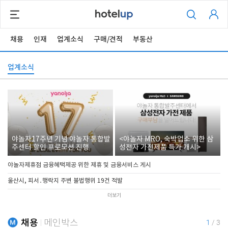
채용
인재
업계소식
구매/견적
부동산
업계소식
야놀자17주년 기념 야놀자 통합발
<야놀자 MRO, 숙박업소 위한 삼
주센터 할인 프로모션 진행
성전자 가전제품 특가 개시>
야놀자제휴점 금융혜택제공 위한 제휴 및 금융서비스 게시
울산시, 피서․행락지 주변 불법행위 19건 적발
더보기
채용
메인박스
1
/
3