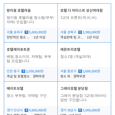
방이동 호텔라움
호텔 디 아티스트 성신여대점
방이동 호텔라움 청소팀(부부/
3교대 프론트(격,비,비)
자매) 모집합니다.
서울 송파구
월
5,600,000원
서울 성북구
월
2,900,000원
전반적인 청소 업무(객실청소.객실정리)
1년 이상
객실판매 및 고객응대
1년 이상
호텔에어포트준
레몬트리호텔
베팅,청소이모, 자매팀, 부부
청소1명 (객실26개)
팀 모집합니다.
인천 중구
월
2,500,000원
서울 종로구
월
2,600,000원
객실 및 호텔청소
경력무관
청소 외
경력무관
메이트모텔
그레이호텔 분당점
청소 부부팀. 자매팀 구인
그레이 분당점 3교대(격비비)
당번 구인합니다.
경기 안산시
월
4,800,000원
경기 성남시
월
3,000,000원