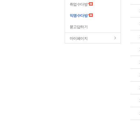
취업수다방
익명수다방
묻고답하기
마이페이지