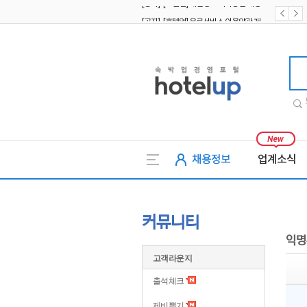
[공지] [호텔업] 유료서비스 이용약관 개정본2 (19.09.02)
[공지] [호텔업] 개인정보 처리방침 개정본2 (19.09.02)
호텔업
채용정보
업계소식
커뮤니티
익명
고객라운지
출석체크
제비뽑기