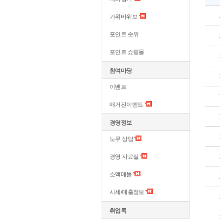
가위바위보
포인트 순위
포인트 쇼핑몰
참여마당
이벤트
매거진이벤트
경영정보
노무 상담
경영 자료실
소액매물
시세/매출정보
취업톡