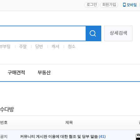
로그인
회원가입
모바일
로고
상세검색
부부팀
주말
당번
캐셔
청소
구매견적
부동산
수다방
번호
제목
공지
커뮤니티 게시판 이용에 대한 협조 및 당부 말씀
(41)