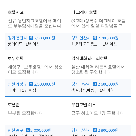
호텔자고
더 그레이 호텔
신규 용인자고호텔에서 메이
(3교대)상록수 더그레이 호텔
드 부부팀자매팀을 모십니다.
에서 함께 일할 과장님을 구합
니다.
경기 용인시
월
2,800,000원
경기 안산시
월
2,700,000원
룸메이드
1년 이상
카운터 고객응대 및 야간더블청소
1년 이상
보우호텔
일산대화 라트리호텔
인
계양구 *보우호텔* 에서 청소
일산 대화역 라트리호텔에서
이모 모집합니다.
청소팀을 구인합니다.
인천 계양구
월
2,500,000원
경기 고양시
시
2,600,000원
메이드
1년 이상
객실청소,베팅 ,
1년 이하
호텔준
부천호텔 키노
부부팀 모집합니다.
급구 청소이모 1명 구합니다.
인천 중구
월
5,000,000원
경기 부천시
월
2,800,000원