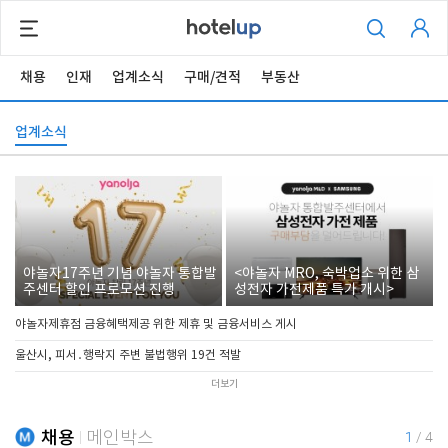
채용
인재
업계소식
구매/견적
부동산
업계소식
야놀자17주년 기념 야놀자 통합발
<야놀자 MRO, 숙박업소 위한 삼
주센터 할인 프로모션 진행
성전자 가전제품 특가 개시>
야놀자제휴점 금융혜택제공 위한 제휴 및 금융서비스 게시
울산시, 피서․행락지 주변 불법행위 19건 적발
더보기
채용
메인박스
1
/
4