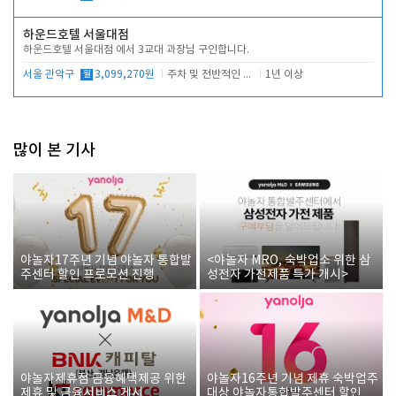
하운드호텔 서울대점
하운드호텔 서울대점 에서 3교대 과장님 구인합니다.
서울 관악구
월
3,099,270원
주차 및 전반적인 당번업무
1년 이상
많이 본 기사
야놀자17주년 기념 야놀자 통합발
<야놀자 MRO, 숙박업소 위한 삼
주센터 할인 프로모션 진행
성전자 가전제품 특가 개시>
야놀자제휴점 금융혜택제공 위한
야놀자16주년 기념 제휴 숙박업주
제휴 및 금융서비스 게시
대상 야놀자통합발주센터 할인쿠