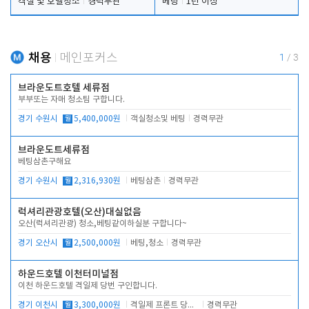
객실 및 호텔청소
경력무관
베팅
1년 이상
채용
메인포커스
1
/
3
브라운도트호텔 세류점
부부또는 자매 청소팀 구합니다.
경기 수원시
월
5,400,000원
객실청소및 베팅
경력무관
브라운도트세류점
베팅삼촌구해요
경기 수원시
월
2,316,930원
베팅삼촌
경력무관
럭셔리관광호텔(오산)대실없음
오산(럭셔리관광) 청소,베팅같이하실분 구합니다~
경기 오산시
월
2,500,000원
베팅,청소
경력무관
하운드호텔 이천터미널점
이천 하운드호텔 격일제 당번 구인합니다.
경기 이천시
월
3,300,000원
격일제 프론트 당번 업무로 주차 및 객실 점검
경력무관