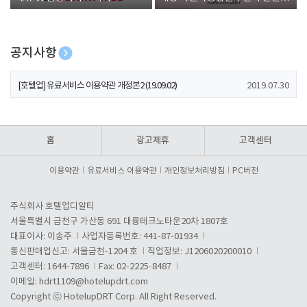
폰 증정
공지사항
[호텔업] 개인정보 처리방침 개정본1 (19.09.02)
2019.07.30
[호텔업] 유료서비스 이용약관 개정본2 (19.09.02)
2019.07.30
[호텔업] 개인정보 처리방침 개정본2 (19.09.02)
2019.07.30
홈
광고제휴
고객센터
이용약관
유료서비스 이용약관
개인정보처리방침
PC버전
주식회사 호텔업디알티
서울특별시 금천구 가산동 691 대륭테크노타운20차 1807호
대표이사: 이송주
사업자등록번호: 441-87-01934
통신판매업신고: 서울금천-1204 호
직업정보: J1206020200010
고객센터: 1644-7896
Fax: 02-2225-8487
이메일:
hdrt1109@hotelupdrt.com
Copyright ⓒ HotelupDRT Corp. All Right Reserved.