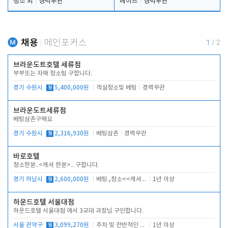
청소 외
경력무관
메이드
경력무관
채용
메인포커스
1
/
2
브라운도트호텔 세류점
부부또는 자매 청소팀 구합니다.
경기 수원시
월
5,400,000원
객실청소및 베팅
경력무관
브라운도트세류점
베팅삼촌구해요
경기 수원시
월
2,316,930원
베팅삼촌
경력무관
바로호텔
청소한분..<캐셔 한분>.. 구합니다.
경기 하남시
월
2,600,000원
베팅.,청소<<캐셔 모셔봅니다.
1년 이상
하운드호텔 서울대점
하운드호텔 서울대점 에서 3교대 과장님 구인합니다.
서울 관악구
월
3,099,270원
주차 및 전반적인 당번업무
1년 이상