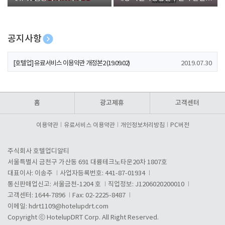
폰 증정
공지사항
[호텔업] 개인정보 처리방침 개정본1 (19.09.02)
2019.07.30
[호텔업] 유료서비스 이용약관 개정본2 (19.09.02)
2019.07.30
[호텔업] 개인정보 처리방침 개정본2 (19.09.02)
2019.07.30
홈
광고제휴
고객센터
이용약관
유료서비스 이용약관
개인정보처리방침
PC버전
주식회사 호텔업디알티
서울특별시 금천구 가산동 691 대륭테크노타운20차 1807호
대표이사: 이송주
사업자등록번호: 441-87-01934
통신판매업신고: 서울금천-1204 호
직업정보: J1206020200010
고객센터: 1644-7896
Fax: 02-2225-8487
이메일:
hdrt1109@hotelupdrt.com
Copyright ⓒ HotelupDRT Corp. All Right Reserved.