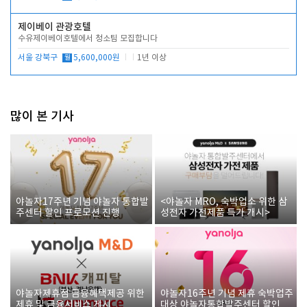
제이베이 관광호텔
수유제이베이호텔에서 청소팀 모집합니다
서울 강북구
월
5,600,000원
1년 이상
많이 본 기사
야놀자17주년 기념 야놀자 통합발
<야놀자 MRO, 숙박업소 위한 삼
주센터 할인 프로모션 진행
성전자 가전제품 특가 개시>
야놀자제휴점 금융혜택제공 위한
야놀자16주년 기념 제휴 숙박업주
제휴 및 금융서비스 게시
대상 야놀자통합발주센터 할인쿠