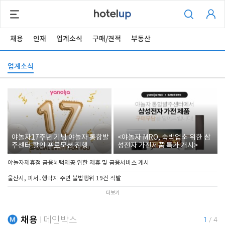
채용
인재
업계소식
구매/견적
부동산
업계소식
야놀자17주년 기념 야놀자 통합발
<야놀자 MRO, 숙박업소 위한 삼
주센터 할인 프로모션 진행
성전자 가전제품 특가 개시>
야놀자제휴점 금융혜택제공 위한 제휴 및 금융서비스 게시
울산시, 피서․행락지 주변 불법행위 19건 적발
더보기
채용
메인박스
1
/
4