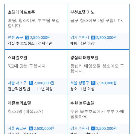
호텔에어포트준
부천호텔 키노
베팅, 청소이모, 부부팀 모집
급구 청소이모 1명 구합니다.
합니다.
인천 중구
월
2,500,000원
경기 부천시
월
2,800,000원
객실 및 호텔청소
경력무관
베팅
1년 이상
스타일호텔
왕십리 태양모텔
3교대 당번 구합니다.
왕십리 태양모텔 청소이모 구
합니다.
서울 서초구
월
2,800,000원
서울 성동구
월
2,940,000원
전반적인 당번업무
1년 이상
청소
1년 이상
레몬트리호텔
수원 블루호텔
청소1명 (객실26개)
수원 블루호텔에서 부부 자매
팀찾아요
서울 종로구
월
2,600,000원
경기 수원시
시
2,500,000원