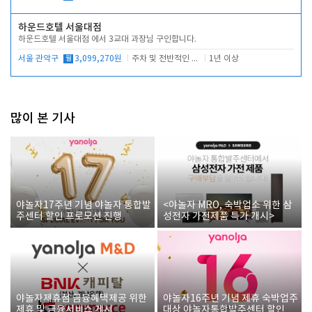
하운드호텔 서울대점
하운드호텔 서울대점 에서 3교대 과장님 구인합니다.
서울 관악구
월
3,099,270원
주차 및 전반적인 당번업무
1년 이상
많이 본 기사
야놀자17주년 기념 야놀자 통합발
<야놀자 MRO, 숙박업소 위한 삼
주센터 할인 프로모션 진행
성전자 가전제품 특가 개시>
야놀자제휴점 금융혜택제공 위한
야놀자16주년 기념 제휴 숙박업주
제휴 및 금융서비스 게시
대상 야놀자통합발주센터 할인쿠