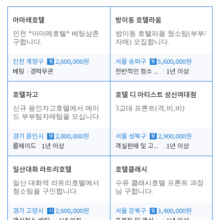
아마레호텔
방이동 호텔라움
인천 *아마레호텔* 베팅삼촌
방이동 호텔라움 청소팀(부부/
구합니다.
자매) 모집합니다.
인천 계양구
월
2,600,000원
서울 송파구
월
5,600,000원
베팅
경력무관
전반적인 청소 업무(객실청소.객실정리)
1년 이상
호텔자고
호텔 디 아티스트 성신여대점
신규 용인자고호텔에서 메이
3교대 프론트(격,비,비)
드 부부팀자매팀을 모십니다.
경기 용인시
월
2,800,000원
서울 성북구
월
2,900,000원
룸메이드
1년 이상
객실판매 및 고객응대
1년 이상
일산대화 라트리호텔
호텔클래시
일산 대화역 라트리호텔에서
수유 클래시호텔 프론트 과장
청소팀을 구인합니다.
님 구합니다.
경기 고양시
시
2,600,000원
서울 강북구
월
3,400,000원