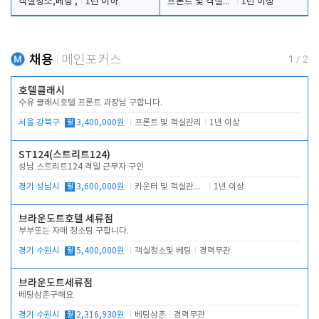
객실청소,베팅 ,
1년 이하
프론트 및 객실관리
1년 이상
채용
메인포커스
1
/
2
호텔클래시
수유 클래시호텔 프론트 과장님 구합니다.
서울 강북구
월
3,400,000원
프론트 및 객실관리
1년 이상
ST124(스트리트124)
성남 스트리트124 격일 근무자 구인
경기 성남시
월
3,600,000원
카운터 및 객실관리 전반
1년 이상
브라운도트호텔 세류점
부부또는 자매 청소팀 구합니다.
경기 수원시
월
5,400,000원
객실청소및 베팅
경력무관
브라운도트세류점
베팅삼촌구해요
경기 수원시
월
2,316,930원
베팅삼촌
경력무관