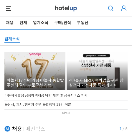
채용
인재
업계소식
구매/견적
부동산
업계소식
야놀자17주년 기념 야놀자 통합발
<야놀자 MRO, 숙박업소 위한 삼
주센터 할인 프로모션 진행
성전자 가전제품 특가 개시>
야놀자제휴점 금융혜택제공 위한 제휴 및 금융서비스 게시
울산시, 피서․행락지 주변 불법행위 19건 적발
더보기
채용
메인박스
1
/
5