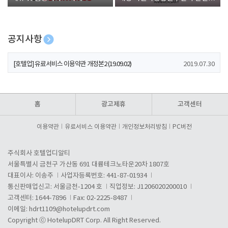
폰 증정
공지사항
[호텔업] 개인정보 처리방침 개정본1 (19.09.02)
2019.07.30
[호텔업] 유료서비스 이용약관 개정본2 (19.09.02)
2019.07.30
[호텔업] 개인정보 처리방침 개정본2 (19.09.02)
2019.07.30
홈
광고제휴
고객센터
이용약관
유료서비스 이용약관
개인정보처리방침
PC버전
주식회사 호텔업디알티
서울특별시 금천구 가산동 691 대륭테크노타운20차 1807호
대표이사: 이송주
사업자등록번호: 441-87-01934
통신판매업신고: 서울금천-1204 호
직업정보: J1206020200010
고객센터: 1644-7896
Fax: 02-2225-8487
이메일:
hdrt1109@hotelupdrt.com
Copyright ⓒ HotelupDRT Corp. All Right Reserved.