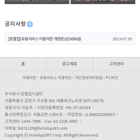
폰 증정
공지사항
[호텔업] 개인정보 처리방침 개정본1 (19.09.02)
2019.07.30
[호텔업] 유료서비스 이용약관 개정본2 (19.09.02)
2019.07.30
[호텔업] 개인정보 처리방침 개정본2 (19.09.02)
2019.07.30
홈
광고제휴
고객센터
이용약관
유료서비스 이용약관
개인정보처리방침
PC버전
주식회사 호텔업디알티
서울특별시 금천구 가산동 691 대륭테크노타운20차 1807호
대표이사: 이송주
사업자등록번호: 441-87-01934
통신판매업신고: 서울금천-1204 호
직업정보: J1206020200010
고객센터: 1644-7896
Fax: 02-2225-8487
이메일:
hdrt1109@hotelupdrt.com
Copyright ⓒ HotelupDRT Corp. All Right Reserved.