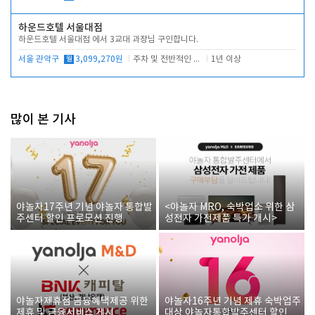
하운드호텔 서울대점
하운드호텔 서울대점 에서 3교대 과장님 구인합니다.
서울 관악구
월
3,099,270원
주차 및 전반적인 당번업무
1년 이상
많이 본 기사
야놀자17주년 기념 야놀자 통합발
<야놀자 MRO, 숙박업소 위한 삼
주센터 할인 프로모션 진행
성전자 가전제품 특가 개시>
야놀자제휴점 금융혜택제공 위한
야놀자16주년 기념 제휴 숙박업주
제휴 및 금융서비스 게시
대상 야놀자통합발주센터 할인쿠