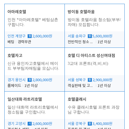
아마레호텔
방이동 호텔라움
인천 *아마레호텔* 베팅삼촌
방이동 호텔라움 청소팀(부부/
구합니다.
자매) 모집합니다.
인천 계양구
월
2,600,000원
서울 송파구
월
5,600,000원
베팅
경력무관
전반적인 청소 업무(객실청소.객실정리)
1년 이상
호텔자고
호텔 디 아티스트 성신여대점
신규 용인자고호텔에서 메이
3교대 프론트(격,비,비)
드 부부팀자매팀을 모십니다.
경기 용인시
월
2,800,000원
서울 성북구
월
2,900,000원
룸메이드
1년 이상
객실판매 및 고객응대
1년 이상
일산대화 라트리호텔
호텔클래시
일산 대화역 라트리호텔에서
수유 클래시호텔 프론트 과장
청소팀을 구인합니다.
님 구합니다.
경기 고양시
시
2,600,000원
서울 강북구
월
3,400,000원