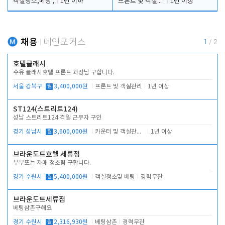
객실청소,베팅 ,
1년 이하
프론트 및 객실관리
1년 이상
채용
메인포커스
1
/
2
호텔클래시
수유 클래시호텔 프론트 과장님 구합니다.
서울 강북구
월
3,400,000원
프론트 및 객실관리
1년 이상
ST124(스트리트124)
성남 스트리트124 격일 근무자 구인
경기 성남시
월
3,600,000원
카운터 및 객실관리 전반
1년 이상
브라운도트호텔 세류점
부부또는 자매 청소팀 구합니다.
경기 수원시
월
5,400,000원
객실청소및 베팅
경력무관
브라운도트세류점
베팅삼촌구해요
경기 수원시
월
2,316,930원
베팅삼촌
경력무관