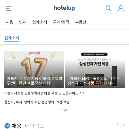
채용
인재
업계소식
구매/견적
부동산
업계소식
야놀자17주년 기념 야놀자 통합발
<야놀자 MRO, 숙박업소 위한 삼
주센터 할인 프로모션 진행
성전자 가전제품 특가 개시>
야놀자제휴점 금융혜택제공 위한 제휴 및 금융서비스 게시
울산시, 피서․행락지 주변 불법행위 19건 적발
더보기
채용
메인박스
1
/
5