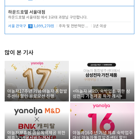
하운드호텔 서울대점
하운드호텔 서울대점 에서 3교대 과장님 구인합니다.
서울 관악구
월
3,099,270원
주차 및 전반적인 당번업무
1년 이상
많이 본 기사
야놀자17주년 기념 야놀자 통합발
<야놀자 MRO, 숙박업소 위한 삼
주센터 할인 프로모션 진행
성전자 가전제품 특가 개시>
야놀자제휴점 금융혜택제공 위한
야놀자16주년 기념 제휴 숙박업주
제휴 및 금융서비스 게시
대상 야놀자통합발주센터 할인쿠