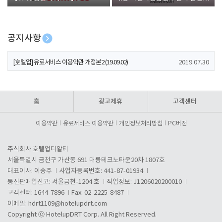
폰 증정
공지사항
[호텔업] 개인정보 처리방침 개정본1 (19.09.02)
2019.07.30
[호텔업] 유료서비스 이용약관 개정본2 (19.09.02)
2019.07.30
[호텔업] 개인정보 처리방침 개정본2 (19.09.02)
2019.07.30
홈
광고제휴
고객센터
이용약관
유료서비스 이용약관
개인정보처리방침
PC버전
주식회사 호텔업디알티
서울특별시 금천구 가산동 691 대륭테크노타운20차 1807호
대표이사: 이송주
사업자등록번호: 441-87-01934
통신판매업신고: 서울금천-1204 호
직업정보: J1206020200010
고객센터: 1644-7896
Fax: 02-2225-8487
이메일:
hdrt1109@hotelupdrt.com
Copyright ⓒ HotelupDRT Corp. All Right Reserved.