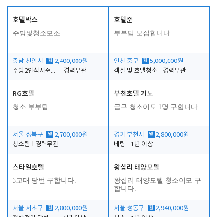
호텔박스
호텔준
주방및청소보조
부부팀 모집합니다.
충남 천안시
월
2,400,000원
인천 중구
월
5,000,000원
주방2인식사준비및청소린렌보조
경력무관
객실 및 호텔청소
경력무관
RG호텔
부천호텔 키노
청소 부부팀
급구 청소이모 1명 구합니다.
서울 성북구
월
2,700,000원
경기 부천시
월
2,800,000원
청소팀
경력무관
베팅
1년 이상
스타일호텔
왕십리 태양모텔
3교대 당번 구합니다.
왕십리 태양모텔 청소이모 구
합니다.
서울 서초구
월
2,800,000원
서울 성동구
월
2,940,000원