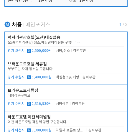
전반적인 당번업무
1년 이상
청소
1년 이상
채용
메인포커스
1
/
3
럭셔리관광호텔(오산)대실없음
오산(럭셔리관광) 청소,베팅같이하실분 구합니다~
경기 오산시
월
2,500,000원
베팅,청소
경력무관
브라운도트호텔 세류점
부부또는 자매 청소팀 구합니다.
경기 수원시
월
5,400,000원
객실청소및 베팅
경력무관
브라운도트세류점
베팅삼촌구해요
경기 수원시
월
2,316,930원
베팅삼촌
경력무관
하운드호텔 이천터미널점
이천 하운드호텔 격일제 당번 구인합니다.
경기 이천시
월
3,300,000원
격일제 프론트 당번 업무로 주차 및 객실 점검
경력무관