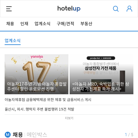
채용
인재
업계소식
구매/견적
부동산
업계소식
야놀자17주년 기념 야놀자 통합발
<야놀자 MRO, 숙박업소 위한 삼
주센터 할인 프로모션 진행
성전자 가전제품 특가 개시>
야놀자제휴점 금융혜택제공 위한 제휴 및 금융서비스 게시
울산시, 피서․행락지 주변 불법행위 19건 적발
더보기
채용
메인박스
1
/
5