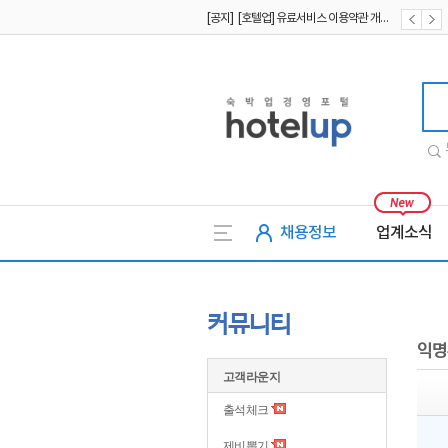
[공지] [호텔업] 유료서비스 이용약관 개정본2 (19.09.02)
[공지] [호텔업] 개인정보 처리방침 개정본2 (19.09.02)
호텔업
채용정보
업계소식
커뮤니티
익명
고객라운지
출석체크
제비뽑기