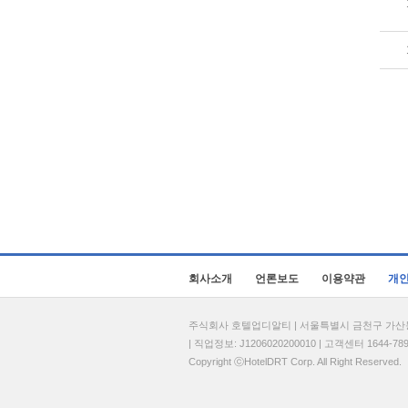
회사소개
언론보도
이용약관
개
주식회사 호텔업디알티 | 서울특별시 금천구 가산동 69
| 직업정보: J1206020200010 | 고객센터 1644-7896 
Copyright ⓒHotelDRT Corp. All Right Reserved.