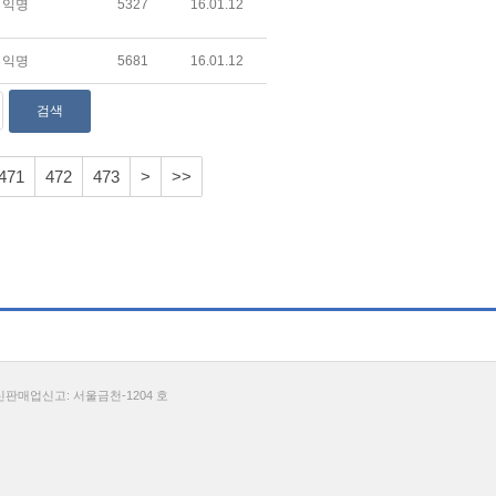
익명
5327
16.01.12
익명
5681
16.01.12
471
472
473
>
>>
통신판매업신고: 서울금천-1204 호