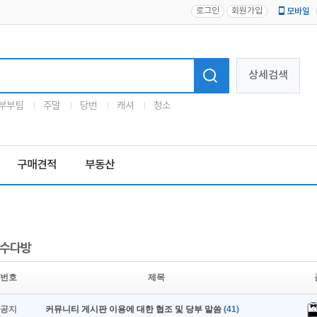
로그인
회원가입
모바일
로고
상세검색
부부팀
주말
당번
캐셔
청소
구매견적
부동산
수다방
번호
제목
공지
커뮤니티 게시판 이용에 대한 협조 및 당부 말씀
(41)