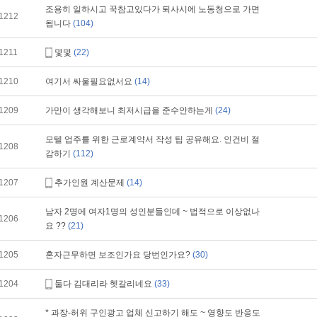
조용히 일하시고 꾹참고있다가 퇴사시에 노동청으로 가면
1212
됩니다
(104)
1211
몇몇
(22)
1210
여기서 싸울필요없서요
(14)
1209
가만이 생각해보니 최저시급을 준수안하는게
(24)
모텔 업주를 위한 근로계약서 작성 팁 공유해요. 인건비 절
1208
감하기
(112)
1207
추가인원 계산문제
(14)
남자 2명에 여자1명의 성인분들인데 ~ 법적으로 이상없나
1206
요 ??
(21)
1205
혼자근무하면 보조인가요 당번인가요?
(30)
1204
둘다 김대리라 헷갈리네요
(33)
* 과장-허위 구인광고 업체 신고하기 해도 ~ 영향도 반응도