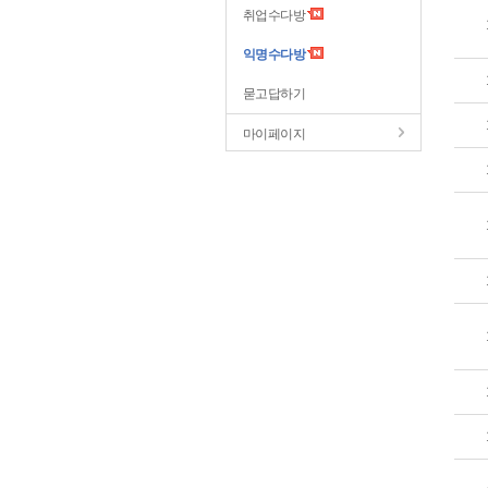
취업수다방
익명수다방
묻고답하기
마이페이지