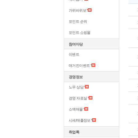
가위바위보
포인트 순위
포인트 쇼핑몰
참여마당
이벤트
매거진이벤트
경영정보
노무 상담
경영 자료실
소액매물
시세/매출정보
취업톡