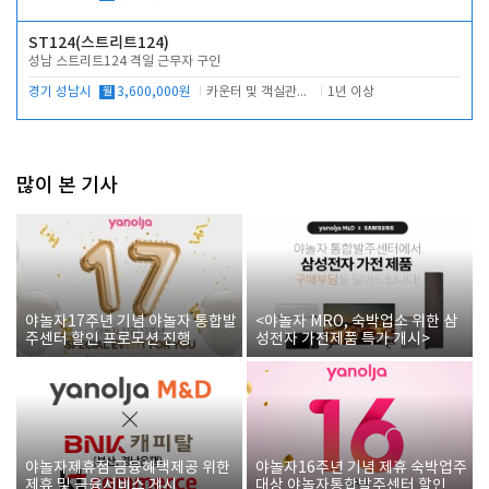
ST124(스트리트124)
성남 스트리트124 격일 근무자 구인
경기 성남시
월
3,600,000원
카운터 및 객실관리 전반
1년 이상
많이 본 기사
야놀자17주년 기념 야놀자 통합발
<야놀자 MRO, 숙박업소 위한 삼
주센터 할인 프로모션 진행
성전자 가전제품 특가 개시>
야놀자제휴점 금융혜택제공 위한
야놀자16주년 기념 제휴 숙박업주
제휴 및 금융서비스 게시
대상 야놀자통합발주센터 할인쿠