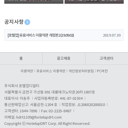
폰 증정
공지사항
[호텔업] 개인정보 처리방침 개정본1 (19.09.02)
2019.07.30
[호텔업] 유료서비스 이용약관 개정본2 (19.09.02)
2019.07.30
[호텔업] 개인정보 처리방침 개정본2 (19.09.02)
2019.07.30
홈
광고제휴
고객센터
이용약관
유료서비스 이용약관
개인정보처리방침
PC버전
주식회사 호텔업디알티
서울특별시 금천구 가산동 691 대륭테크노타운20차 1807호
대표이사: 이송주
사업자등록번호: 441-87-01934
통신판매업신고: 서울금천-1204 호
직업정보: J1206020200010
고객센터: 1644-7896
Fax: 02-2225-8487
이메일:
hdrt1109@hotelupdrt.com
Copyright ⓒ HotelupDRT Corp. All Right Reserved.