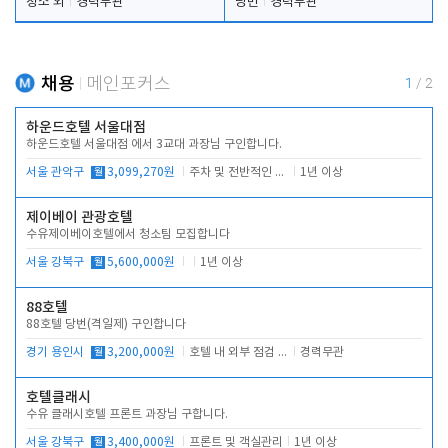
청소 외
경력무관
당번
경력무관
채용
메인포커스
1
/
2
하운드호텔 서울대점
하운드호텔 서울대점 에서 3교대 과장님 구인합니다.
서울 관악구
월
3,099,270원
주차 및 전반적인 당번업무
1년 이상
제이베이 관광호텔
수유제이베이호텔에서 청소팀 모집합니다
서울 강북구
월
5,600,000원
1년 이상
88호텔
88호텔 당번(격일제) 구인합니다
경기 용인시
월
3,200,000원
호텔 내 외부 점검 및 프런트 운영
경력무관
호텔클래시
수유 클래시호텔 프론트 과장님 구합니다.
서울 강북구
월
3,400,000원
프론트 및 객실관리
1년 이상