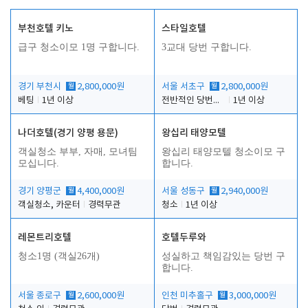
부천호텔 키노
스타일호텔
급구 청소이모 1명 구합니다.
3교대 당번 구합니다.
경기 부천시
월
2,800,000원
서울 서초구
월
2,800,000원
베팅
1년 이상
전반적인 당번업무
1년 이상
나더호텔(경기 양평 용문)
왕십리 태양모텔
객실청소 부부, 자매, 모녀팀
왕십리 태양모텔 청소이모 구
모십니다.
합니다.
경기 양평군
월
4,400,000원
서울 성동구
월
2,940,000원
객실청소, 카운터
경력무관
청소
1년 이상
레몬트리호텔
호텔두루와
청소1명 (객실26개)
성실하고 책임감있는 당번 구
합니다.
서울 종로구
월
2,600,000원
인천 미추홀구
월
3,000,000원