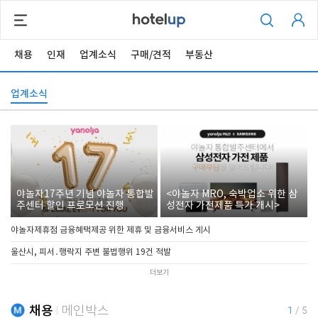
채용
인재
업계소식
구매/견적
부동산
업계소식
야놀자17주년 기념 야놀자 통합발
<야놀자 MRO, 숙박업소 위한 삼
주센터 할인 프로모션 진행
성전자 가전제품 특가 개시>
야놀자제휴점 금융혜택제공 위한 제휴 및 금융서비스 게시
울산시, 피서․행락지 주변 불법행위 19건 적발
더보기
채용
메인박스
1
/
5