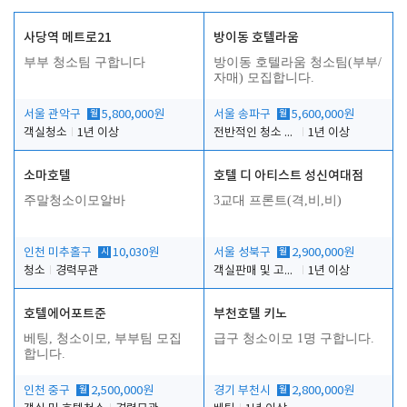
사당역 메트로21
방이동 호텔라움
부부 청소팀 구합니다
방이동 호텔라움 청소팀(부부/
자매) 모집합니다.
서울 관악구
월
5,800,000원
서울 송파구
월
5,600,000원
객실청소
1년 이상
전반적인 청소 업무(객실청소.객실정리)
1년 이상
소마호텔
호텔 디 아티스트 성신여대점
주말청소이모알바
3교대 프론트(격,비,비)
인천 미추홀구
시
10,030원
서울 성북구
월
2,900,000원
청소
경력무관
객실판매 및 고객응대
1년 이상
호텔에어포트준
부천호텔 키노
베팅, 청소이모, 부부팀 모집
급구 청소이모 1명 구합니다.
합니다.
인천 중구
월
2,500,000원
경기 부천시
월
2,800,000원