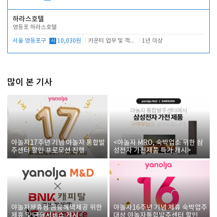
하라스호텔
영등포 하라스호텔
서울 영등포구
시
10,030원
카운터 업무 및 객실관리(청소상태 확인, 객실판매)
1년 이상
많이 본 기사
야놀자17주년 기념 야놀자 통합발
<야놀자 MRO, 숙박업소 위한 삼
주센터 할인 프로모션 진행
성전자 가전제품 특가 개시>
야놀자제휴점 금융혜택제공 위한
야놀자16주년 기념 제휴 숙박업주
제휴 및 금융서비스 게시
대상 야놀자통합발주센터 할인쿠