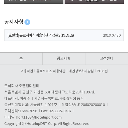
폰 증정
공지사항
[호텔업] 개인정보 처리방침 개정본1 (19.09.02)
2019.07.30
[호텔업] 유료서비스 이용약관 개정본2 (19.09.02)
2019.07.30
[호텔업] 개인정보 처리방침 개정본2 (19.09.02)
2019.07.30
홈
광고제휴
고객센터
이용약관
유료서비스 이용약관
개인정보처리방침
PC버전
주식회사 호텔업디알티
서울특별시 금천구 가산동 691 대륭테크노타운20차 1807호
대표이사: 이송주
사업자등록번호: 441-87-01934
통신판매업신고: 서울금천-1204 호
직업정보: J1206020200010
고객센터: 1644-7896
Fax: 02-2225-8487
이메일:
hdrt1109@hotelupdrt.com
Copyright ⓒ HotelupDRT Corp. All Right Reserved.