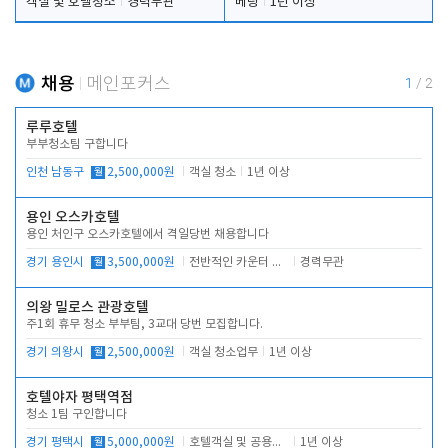
객실 및 호텔청소
경력무관
베팅
1년 이상
채용
메인포커스
1
/
2
루루호텔
부부청소팀 구합니다
인천 남동구
월
2,500,000원
객실 청소
1년 이상
용인 오스카호텔
용인 처인구 오스카호텔에서 격일당번 채용합니다
경기 용인시
월
3,500,000원
전반적인 카운터 업무
경력무관
의왕 밀로스 관광호텔
주1회 휴무 청소 부부팀, 3교대 당번 모집합니다.
경기 의왕시
월
2,500,000원
객실 청소업무
1년 이상
호텔야자 평택역점
청소 1팀 구인합니다
경기 평택시
월
5,000,000원
호텔객실 및 공용시설 청소 관리
1년 이상