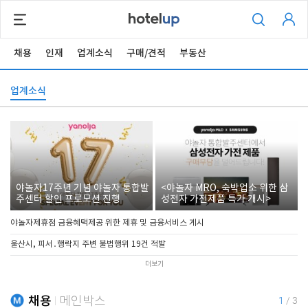
채용
인재
업계소식
구매/견적
부동산
업계소식
야놀자17주년 기념 야놀자 통합발
<야놀자 MRO, 숙박업소 위한 삼
주센터 할인 프로모션 진행
성전자 가전제품 특가 개시>
야놀자제휴점 금융혜택제공 위한 제휴 및 금융서비스 게시
울산시, 피서․행락지 주변 불법행위 19건 적발
더보기
채용
메인박스
1
/
3