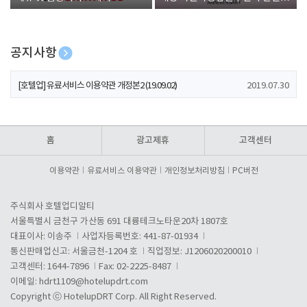
폰 증정
공지사항
[호텔업] 개인정보 처리방침 개정본1 (19.09.02)
2019.07.30
[호텔업] 유료서비스 이용약관 개정본2 (19.09.02)
2019.07.30
[호텔업] 개인정보 처리방침 개정본2 (19.09.02)
2019.07.30
홈
광고제휴
고객센터
이용약관
유료서비스 이용약관
개인정보처리방침
PC버전
주식회사 호텔업디알티
서울특별시 금천구 가산동 691 대륭테크노타운20차 1807호
대표이사: 이송주
사업자등록번호: 441-87-01934
통신판매업신고: 서울금천-1204 호
직업정보: J1206020200010
고객센터: 1644-7896
Fax: 02-2225-8487
이메일:
hdrt1109@hotelupdrt.com
Copyright ⓒ HotelupDRT Corp. All Right Reserved.