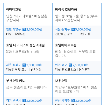
아마레호텔
방이동 호텔라움
인천 *아마레호텔* 베팅삼촌
방이동 호텔라움 청소팀(부부/
구합니다.
자매) 모집합니다.
인천 계양구
월
2,600,000원
서울 송파구
월
5,600,000원
베팅
경력무관
전반적인 청소 업무(객실청소.객실정리)
1년 이상
호텔 디 아티스트 성신여대점
호텔에어포트준
3교대 프론트(격,비,비)
베팅, 청소이모, 부부팀 모집
합니다.
서울 성북구
월
2,900,000원
인천 중구
월
2,500,000원
객실판매 및 고객응대
1년 이상
객실 및 호텔청소
경력무관
부천호텔 키노
보우호텔
급구 청소이모 1명 구합니다.
계양구 *보우호텔* 에서 청소
이모 모집합니다.
경기 부천시
월
2,800,000원
인천 계양구
월
2,600,000원