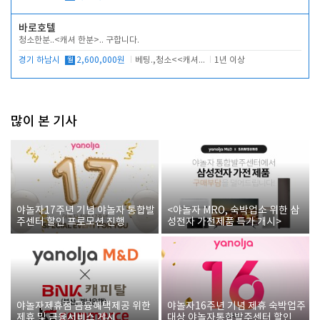
바로호텔
청소한분..<캐셔 한분>.. 구합니다.
경기 하남시
월
2,600,000원
베팅.,청소<<캐셔 모셔봅니다.
1년 이상
많이 본 기사
야놀자17주년 기념 야놀자 통합발
<야놀자 MRO, 숙박업소 위한 삼
주센터 할인 프로모션 진행
성전자 가전제품 특가 개시>
야놀자제휴점 금융혜택제공 위한
야놀자16주년 기념 제휴 숙박업주
제휴 및 금융서비스 게시
대상 야놀자통합발주센터 할인쿠