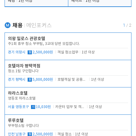
베팅
1년 이상
메이드
1년 이상
채용
메인포커스
1
/
2
의왕 밀로스 관광호텔
주1회 휴무 청소 부부팀, 3교대 당번 모집합니다.
경기 의왕시
월
2,500,000원
객실 청소업무
1년 이상
호텔야자 평택역점
청소 1팀 구인합니다
경기 평택시
월
5,000,000원
호텔객실 및 공용시설 청소 관리
1년 이상
하라스호텔
영등포 하라스호텔
서울 영등포구
시
10,030원
카운터 업무 및 객실관리(청소상태 확인, 객실판매)
1년 이상
루루호텔
부부청소팀 구합니다
인천 남동구
월
2,500,000원
객실 청소
1년 이상