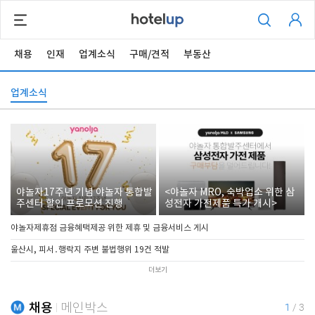
채용
인재
업계소식
구매/견적
부동산
업계소식
야놀자17주년 기념 야놀자 통합발
<야놀자 MRO, 숙박업소 위한 삼
주센터 할인 프로모션 진행
성전자 가전제품 특가 개시>
야놀자제휴점 금융혜택제공 위한 제휴 및 금융서비스 게시
울산시, 피서․행락지 주변 불법행위 19건 적발
더보기
채용
메인박스
1
/
3