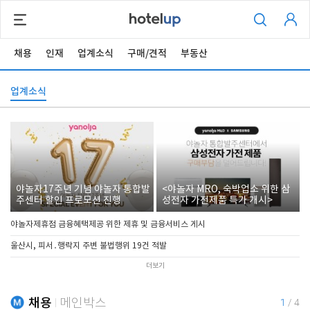
채용
인재
업계소식
구매/견적
부동산
업계소식
야놀자17주년 기념 야놀자 통합발
<야놀자 MRO, 숙박업소 위한 삼
주센터 할인 프로모션 진행
성전자 가전제품 특가 개시>
야놀자제휴점 금융혜택제공 위한 제휴 및 금융서비스 게시
울산시, 피서․행락지 주변 불법행위 19건 적발
더보기
채용
메인박스
1
/
4