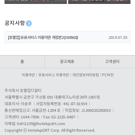
폰 증정
공지사항
[호텔업] 개인정보 처리방침 개정본1 (19.09.02)
2019.07.30
[호텔업] 유료서비스 이용약관 개정본2 (19.09.02)
2019.07.30
[호텔업] 개인정보 처리방침 개정본2 (19.09.02)
2019.07.30
홈
광고제휴
고객센터
이용약관
유료서비스 이용약관
개인정보처리방침
PC버전
주식회사 호텔업디알티
서울특별시 금천구 가산동 691 대륭테크노타운20차 1807호
대표이사: 이송주
사업자등록번호: 441-87-01934
통신판매업신고: 서울금천-1204 호
직업정보: J1206020200010
고객센터: 1644-7896
Fax: 02-2225-8487
이메일:
hdrt1109@hotelupdrt.com
Copyright ⓒ HotelupDRT Corp. All Right Reserved.