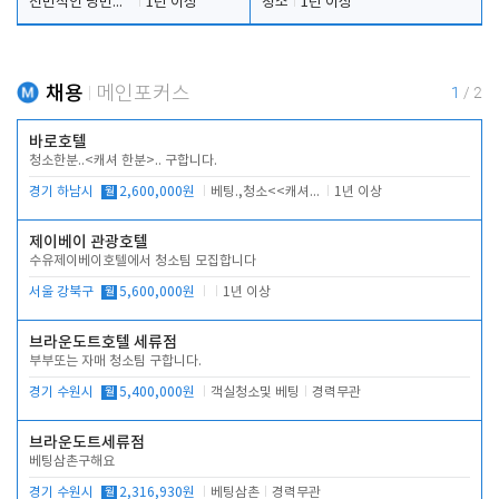
전반적인 당번업무
1년 이상
청소
1년 이상
채용
메인포커스
1
/
2
바로호텔
청소한분..<캐셔 한분>.. 구합니다.
경기 하남시
월
2,600,000원
베팅.,청소<<캐셔 모셔봅니다.
1년 이상
제이베이 관광호텔
수유제이베이호텔에서 청소팀 모집합니다
서울 강북구
월
5,600,000원
1년 이상
브라운도트호텔 세류점
부부또는 자매 청소팀 구합니다.
경기 수원시
월
5,400,000원
객실청소및 베팅
경력무관
브라운도트세류점
베팅삼촌구해요
경기 수원시
월
2,316,930원
베팅삼촌
경력무관