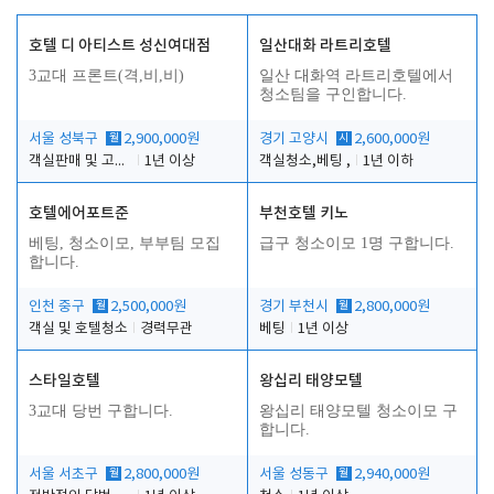
호텔 디 아티스트 성신여대점
일산대화 라트리호텔
3교대 프론트(격,비,비)
일산 대화역 라트리호텔에서
청소팀을 구인합니다.
서울 성북구
월
2,900,000원
경기 고양시
시
2,600,000원
객실판매 및 고객응대
1년 이상
객실청소,베팅 ,
1년 이하
호텔에어포트준
부천호텔 키노
베팅, 청소이모, 부부팀 모집
급구 청소이모 1명 구합니다.
합니다.
인천 중구
월
2,500,000원
경기 부천시
월
2,800,000원
객실 및 호텔청소
경력무관
베팅
1년 이상
스타일호텔
왕십리 태양모텔
3교대 당번 구합니다.
왕십리 태양모텔 청소이모 구
합니다.
서울 서초구
월
2,800,000원
서울 성동구
월
2,940,000원