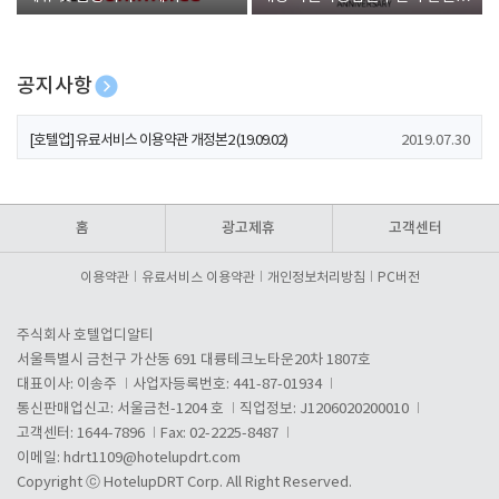
폰 증정
공지사항
[호텔업] 개인정보 처리방침 개정본1 (19.09.02)
2019.07.30
[호텔업] 유료서비스 이용약관 개정본2 (19.09.02)
2019.07.30
[호텔업] 개인정보 처리방침 개정본2 (19.09.02)
2019.07.30
홈
광고제휴
고객센터
이용약관
유료서비스 이용약관
개인정보처리방침
PC버전
주식회사 호텔업디알티
서울특별시 금천구 가산동 691 대륭테크노타운20차 1807호
대표이사: 이송주
사업자등록번호: 441-87-01934
통신판매업신고: 서울금천-1204 호
직업정보: J1206020200010
고객센터: 1644-7896
Fax: 02-2225-8487
이메일:
hdrt1109@hotelupdrt.com
Copyright ⓒ HotelupDRT Corp. All Right Reserved.