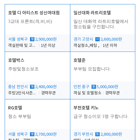
호텔 디 아티스트 성신여대점
일산대화 라트리호텔
3교대 프론트(격,비,비)
일산 대화역 라트리호텔에서
청소팀을 구인합니다.
서울 성북구
월
2,900,000원
경기 고양시
시
2,600,000원
객실판매 및 고객응대
1년 이상
객실청소,베팅 ,
1년 이하
호텔박스
호텔준
주방및청소보조
부부팀 모집합니다.
충남 천안시
월
2,400,000원
인천 중구
월
5,000,000원
주방2인식사준비및청소린렌보조
경력무관
객실 및 호텔청소
경력무관
RG호텔
부천호텔 키노
청소 부부팀
급구 청소이모 1명 구합니다.
서울 성북구
월
2,700,000원
경기 부천시
월
2,800,000원