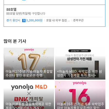
88호텔
88호텔 당번(격일제) 구인합니다
경기 용인시
월
3,200,000원
호텔 내 외부 점검 및 프런트 운영
경력무관
많이 본 기사
야놀자17주년 기념 야놀자 통합발
<야놀자 MRO, 숙박업소 위한 삼
주센터 할인 프로모션 진행
성전자 가전제품 특가 개시>
야놀자제휴점 금융혜택제공 위한
야놀자16주년 기념 제휴 숙박업주
제휴 및 금융서비스 게시
대상 야놀자통합발주센터 할인쿠