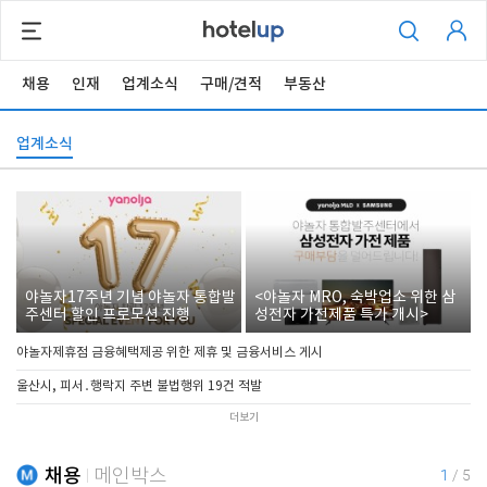
채용
인재
업계소식
구매/견적
부동산
업계소식
야놀자17주년 기념 야놀자 통합발
<야놀자 MRO, 숙박업소 위한 삼
주센터 할인 프로모션 진행
성전자 가전제품 특가 개시>
야놀자제휴점 금융혜택제공 위한 제휴 및 금융서비스 게시
울산시, 피서․행락지 주변 불법행위 19건 적발
더보기
채용
메인박스
1
/
5