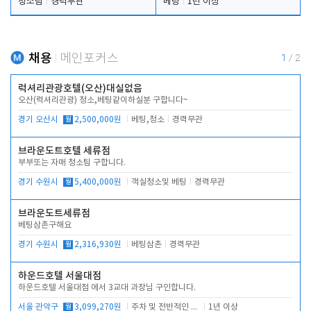
청소팀
경력무관
베팅
1년 이상
채용
메인포커스
1
/
2
럭셔리관광호텔(오산)대실없음
오산(럭셔리관광) 청소,베팅같이하실분 구합니다~
경기 오산시
월
2,500,000원
베팅,청소
경력무관
브라운도트호텔 세류점
부부또는 자매 청소팀 구합니다.
경기 수원시
월
5,400,000원
객실청소및 베팅
경력무관
브라운도트세류점
베팅삼촌구해요
경기 수원시
월
2,316,930원
베팅삼촌
경력무관
하운드호텔 서울대점
하운드호텔 서울대점 에서 3교대 과장님 구인합니다.
서울 관악구
월
3,099,270원
주차 및 전반적인 당번업무
1년 이상