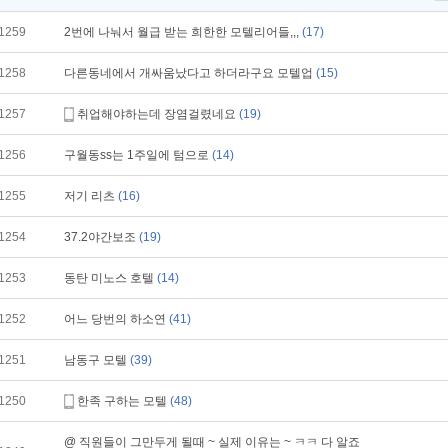
1259
2번에 나눠서 월급 받는 희한한 모텔리어들,,,
(17)
1258
다른동네에서 개싸움났다고 하더라구요 모텔업
(15)
1257
취업해야하는데 장염걸렸네요
(19)
1256
구월동ss는 1주일에 텀으로
(14)
1255
저기 리츠
(16)
1254
37.2야간보조
(19)
1253
동탄 미노스 호텔
(14)
1252
어느 당번의 하소연
(41)
1251
남동구 모텔
(39)
1250
한족 구하는 모텔
(48)
@ 직원들이 그만두게 될때 ~ 실제 이유는 ~ ㅋㅋ 다 알죠