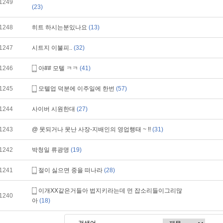
1249
(23)
1248
히트 하시는분있나요
(13)
1247
시트지 이불피..
(32)
1246
아## 모텔 ㅋㅋ
(41)
1245
모텔업 덕분에 이주일에 한번
(57)
1244
사이버 시원한대
(27)
1243
@ 못되거나 못난 사장-지배인의 영업행태 ~ !!
(31)
1242
박청일 류광명
(19)
1241
절이 싫으면 중을 떠나라
(28)
이개XX같은거들아 법지키라는데 먼 잡소리들이그리많
1240
아
(18)