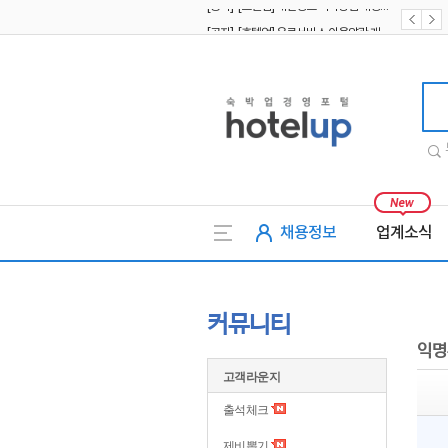
[공지] [호텔업] 유료서비스 이용약관 개정본2 (19.09.02)
[공지] [호텔업] 개인정보 처리방침 개정본2 (19.09.02)
호텔업
채용정보
업계소식
커뮤니티
익명
고객라운지
출석체크
제비뽑기