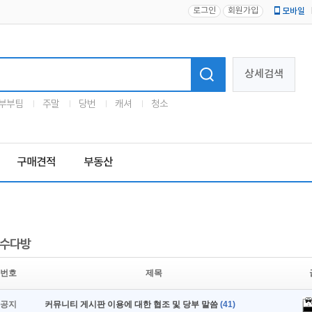
로그인
회원가입
모바일
로고
상세검색
부부팀
주말
당번
캐셔
청소
구매견적
부동산
수다방
번호
제목
공지
커뮤니티 게시판 이용에 대한 협조 및 당부 말씀
(41)