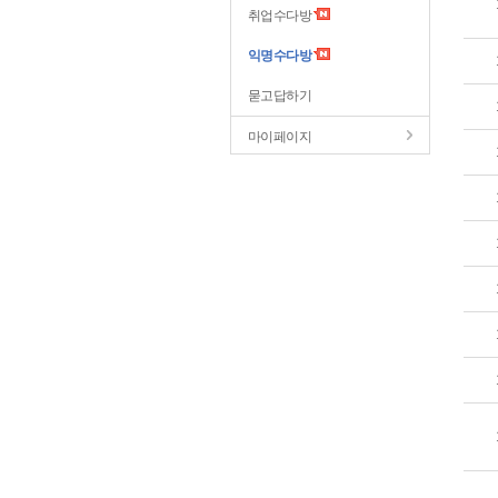
취업수다방
익명수다방
묻고답하기
마이페이지