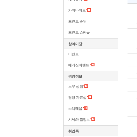
가위바위보
포인트 순위
포인트 쇼핑몰
참여마당
이벤트
매거진이벤트
경영정보
노무 상담
경영 자료실
소액매물
시세/매출정보
취업톡