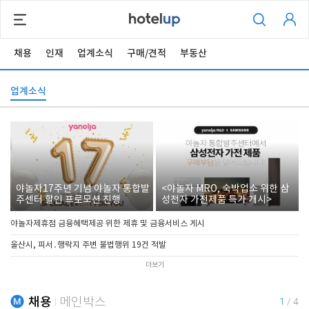
채용
인재
업계소식
구매/견적
부동산
업계소식
야놀자17주년 기념 야놀자 통합발
<야놀자 MRO, 숙박업소 위한 삼
주센터 할인 프로모션 진행
성전자 가전제품 특가 개시>
야놀자제휴점 금융혜택제공 위한 제휴 및 금융서비스 게시
울산시, 피서․행락지 주변 불법행위 19건 적발
더보기
채용
메인박스
1
/
4