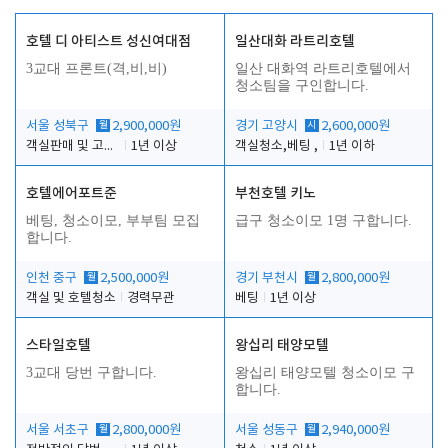
호텔 디 아티스트 성신여대점
일산대화 라트리호텔
3교대 프론트(격,비,비)
일산 대화역 라트리호텔에서
청소팀을 구인합니다.
서울 성북구
월
2,900,000원
경기 고양시
시
2,600,000원
객실판매 및 고객응대
1년 이상
객실청소,베팅 ,
1년 이하
호텔에어포트준
부천호텔 키노
베팅, 청소이모, 부부팀 모집
급구 청소이모 1명 구합니다.
합니다.
인천 중구
월
2,500,000원
경기 부천시
월
2,800,000원
객실 및 호텔청소
경력무관
베팅
1년 이상
스타일호텔
왕십리 태양모텔
3교대 당번 구합니다.
왕십리 태양모텔 청소이모 구
합니다.
서울 서초구
월
2,800,000원
서울 성동구
월
2,940,000원