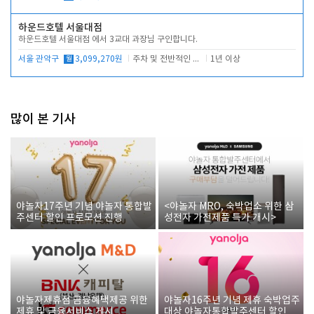
하운드호텔 서울대점
하운드호텔 서울대점 에서 3교대 과장님 구인합니다.
서울 관악구
월
3,099,270원
주차 및 전반적인 당번업무
1년 이상
많이 본 기사
야놀자17주년 기념 야놀자 통합발
<야놀자 MRO, 숙박업소 위한 삼
주센터 할인 프로모션 진행
성전자 가전제품 특가 개시>
야놀자제휴점 금융혜택제공 위한
야놀자16주년 기념 제휴 숙박업주
제휴 및 금융서비스 게시
대상 야놀자통합발주센터 할인쿠