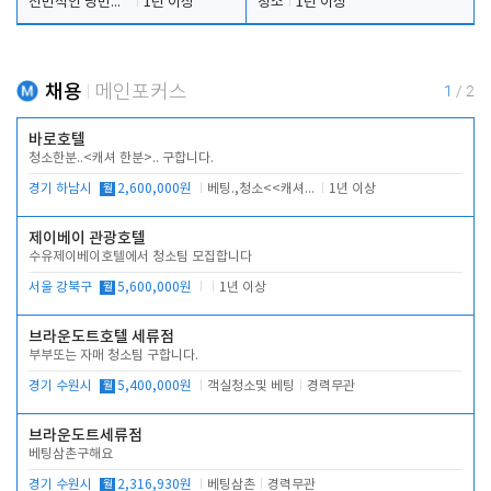
전반적인 당번업무
1년 이상
청소
1년 이상
채용
메인포커스
1
/
2
바로호텔
청소한분..<캐셔 한분>.. 구합니다.
경기 하남시
월
2,600,000원
베팅.,청소<<캐셔 모셔봅니다.
1년 이상
제이베이 관광호텔
수유제이베이호텔에서 청소팀 모집합니다
서울 강북구
월
5,600,000원
1년 이상
브라운도트호텔 세류점
부부또는 자매 청소팀 구합니다.
경기 수원시
월
5,400,000원
객실청소및 베팅
경력무관
브라운도트세류점
베팅삼촌구해요
경기 수원시
월
2,316,930원
베팅삼촌
경력무관