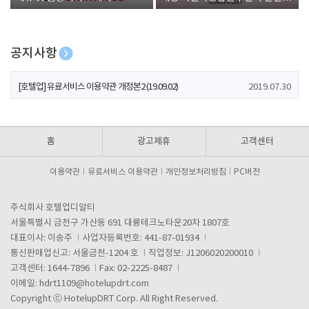
폰 증정
공지사항
[호텔업] 개인정보 처리방침 개정본1 (19.09.02)
2019.07.30
[호텔업] 유료서비스 이용약관 개정본2 (19.09.02)
2019.07.30
[호텔업] 개인정보 처리방침 개정본2 (19.09.02)
2019.07.30
홈
광고제휴
고객센터
이용약관
유료서비스 이용약관
개인정보처리방침
PC버전
주식회사 호텔업디알티
서울특별시 금천구 가산동 691 대륭테크노타운20차 1807호
대표이사: 이송주
사업자등록번호: 441-87-01934
통신판매업신고: 서울금천-1204 호
직업정보: J1206020200010
고객센터: 1644-7896
Fax: 02-2225-8487
이메일:
hdrt1109@hotelupdrt.com
Copyright ⓒ HotelupDRT Corp. All Right Reserved.