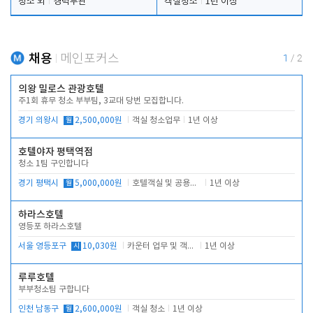
청소 외
경력무관
객실청소
1년 이상
채용
메인포커스
1
/
2
의왕 밀로스 관광호텔
주1회 휴무 청소 부부팀, 3교대 당번 모집합니다.
경기 의왕시
월
2,500,000원
객실 청소업무
1년 이상
호텔야자 평택역점
청소 1팀 구인합니다
경기 평택시
월
5,000,000원
호텔객실 및 공용시설 청소 관리
1년 이상
하라스호텔
영등포 하라스호텔
서울 영등포구
시
10,030원
카운터 업무 및 객실관리(청소상태 확인, 객실판매)
1년 이상
루루호텔
부부청소팀 구합니다
인천 남동구
월
2,600,000원
객실 청소
1년 이상