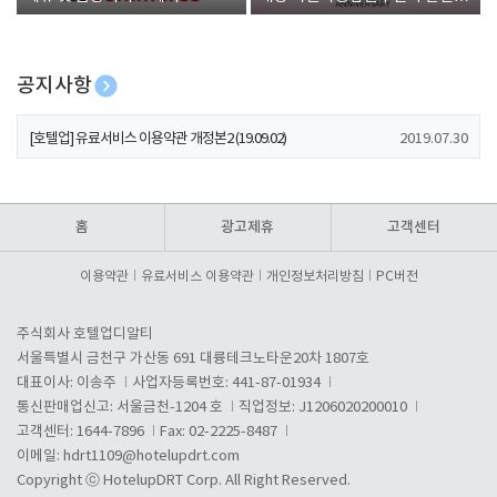
폰 증정
공지사항
[호텔업] 개인정보 처리방침 개정본1 (19.09.02)
2019.07.30
[호텔업] 유료서비스 이용약관 개정본2 (19.09.02)
2019.07.30
[호텔업] 개인정보 처리방침 개정본2 (19.09.02)
2019.07.30
홈
광고제휴
고객센터
이용약관
유료서비스 이용약관
개인정보처리방침
PC버전
주식회사 호텔업디알티
서울특별시 금천구 가산동 691 대륭테크노타운20차 1807호
대표이사: 이송주
사업자등록번호: 441-87-01934
통신판매업신고: 서울금천-1204 호
직업정보: J1206020200010
고객센터: 1644-7896
Fax: 02-2225-8487
이메일:
hdrt1109@hotelupdrt.com
Copyright ⓒ HotelupDRT Corp. All Right Reserved.