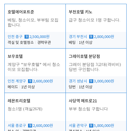
호텔에어포트준
부천호텔 키노
베팅, 청소이모, 부부팀 모집
급구 청소이모 1명 구합니다.
합니다.
인천 중구
월
2,500,000원
경기 부천시
월
2,800,000원
객실 및 호텔청소
경력무관
베팅
1년 이상
보우호텔
그레이호텔 분당점
계양구 *보우호텔* 에서 청소
그레이 분당점 3교대(격비비)
이모 모집합니다.
당번 구인합니다.
인천 계양구
월
2,600,000원
경기 성남시
월
3,000,000원
메이드
1년 이상
당번
1년 이상
레몬트리호텔
사당역 메트로21
청소1명 (객실26개)
부부 청소팀 구합니다
서울 종로구
월
2,600,000원
서울 관악구
월
5,800,000원