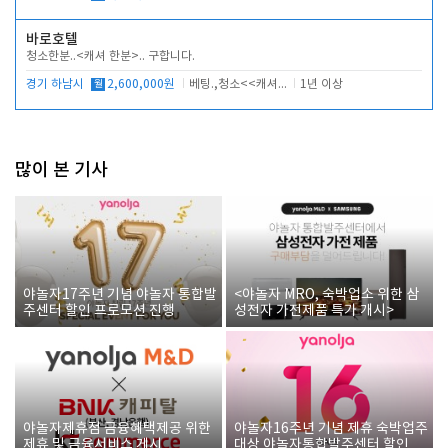
바로호텔
청소한분..<캐셔 한분>.. 구합니다.
경기 하남시
월
2,600,000원
베팅.,청소<<캐셔 모셔봅니다.
1년 이상
많이 본 기사
야놀자17주년 기념 야놀자 통합발
<야놀자 MRO, 숙박업소 위한 삼
주센터 할인 프로모션 진행
성전자 가전제품 특가 개시>
야놀자제휴점 금융혜택제공 위한
야놀자16주년 기념 제휴 숙박업주
제휴 및 금융서비스 게시
대상 야놀자통합발주센터 할인쿠