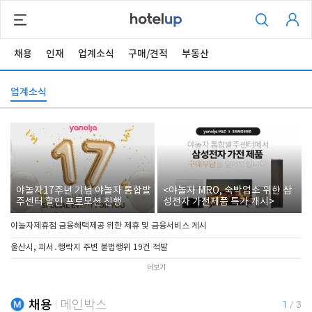
채용
인재
업계소식
구매/견적
부동산
업계소식
야놀자17주년 기념 야놀자 통합발
<야놀자 MRO, 숙박업소 위한 삼
주센터 할인 프로모션 진행
성전자 가전제품 특가 개시>
야놀자제휴점 금융혜택제공 위한 제휴 및 금융서비스 게시
울산시, 피서․행락지 주변 불법행위 19건 적발
더보기
채용
메인박스
1
/
3