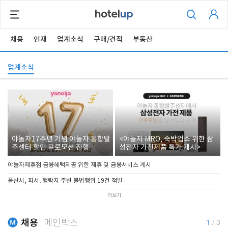
채용
인재
업계소식
구매/견적
부동산
업계소식
야놀자17주년 기념 야놀자 통합발
<야놀자 MRO, 숙박업소 위한 삼
주센터 할인 프로모션 진행
성전자 가전제품 특가 개시>
야놀자제휴점 금융혜택제공 위한 제휴 및 금융서비스 게시
울산시, 피서․행락지 주변 불법행위 19건 적발
더보기
채용
메인박스
1
/
3