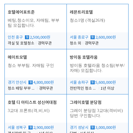
호텔에어포트준
레몬트리호텔
베팅,청소이모, 자매팀, 부부
청소1명 (객실26개)
팀 모집합니다.
인천 중구
월
2,500,000원
서울 종로구
월
2,600,000원
객실 및 호텔청소
경력무관
청소 외
경력무관
메이트모텔
방이동 호텔라움
청소 부부팀. 자매팀 구인
방이동 호텔라움 청소팀(부부/
자매) 모집합니다.
경기 안산시
월
4,800,000원
서울 송파구
월
5,600,000원
청소 배팅 부부 구합니다
경력무관
전반적인 청소 업무(객실청소.객실정리)
1년 이상
호텔 디 아티스트 성신여대점
그레이호텔 분당점
3교대 프론트(격,비,비)
그레이 분당점 3교대(격비비)
당번 구인합니다.
서울 성북구
월
2,900,000원
경기 성남시
월
3,000,000원