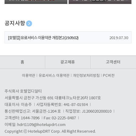
폰 증정
공지사항
[호텔업] 개인정보 처리방침 개정본1 (19.09.02)
2019.07.30
[호텔업] 유료서비스 이용약관 개정본2 (19.09.02)
2019.07.30
[호텔업] 개인정보 처리방침 개정본2 (19.09.02)
2019.07.30
홈
광고제휴
고객센터
이용약관
유료서비스 이용약관
개인정보처리방침
PC버전
주식회사 호텔업디알티
서울특별시 금천구 가산동 691 대륭테크노타운20차 1807호
대표이사: 이송주
사업자등록번호: 441-87-01934
통신판매업신고: 서울금천-1204 호
직업정보: J1206020200010
고객센터: 1644-7896
Fax: 02-2225-8487
이메일:
hdrt1109@hotelupdrt.com
Copyright ⓒ HotelupDRT Corp. All Right Reserved.