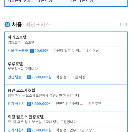
객실판매 및 고객응대
1년 이상
당번
1년 이상
채용
메인포커스
1
/
1
하라스호텔
영등포 하라스호텔
서울 영등포구
시
10,030원
카운터 업무 및 객실관리(청소상태 확인, 객실판매)
1년 이상
루루호텔
부부청소팀 구합니다
인천 남동구
월
2,500,000원
객실 청소
1년 이상
용인 오스카호텔
용인 처인구 오스카호텔에서 격일당번 채용합니다
경기 용인시
월
3,500,000원
전반적인 카운터 업무
경력무관
의왕 밀로스 관광호텔
주1회 휴무 청소 부부팀, 3교대 당번 모집합니다.
경기 의왕시
월
2,500,000원
객실 청소업무
1년 이상