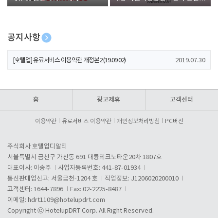
폰 증정
공지사항
[호텔업] 개인정보 처리방침 개정본1 (19.09.02)
2019.07.30
[호텔업] 유료서비스 이용약관 개정본2 (19.09.02)
2019.07.30
[호텔업] 개인정보 처리방침 개정본2 (19.09.02)
2019.07.30
홈
광고제휴
고객센터
이용약관
유료서비스 이용약관
개인정보처리방침
PC버전
주식회사 호텔업디알티
서울특별시 금천구 가산동 691 대륭테크노타운20차 1807호
대표이사: 이송주
사업자등록번호: 441-87-01934
통신판매업신고: 서울금천-1204 호
직업정보: J1206020200010
고객센터: 1644-7896
Fax: 02-2225-8487
이메일:
hdrt1109@hotelupdrt.com
Copyright ⓒ HotelupDRT Corp. All Right Reserved.