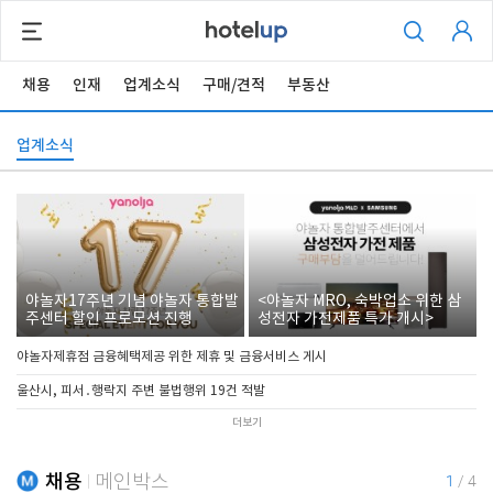
채용
인재
업계소식
구매/견적
부동산
업계소식
야놀자17주년 기념 야놀자 통합발
<야놀자 MRO, 숙박업소 위한 삼
주센터 할인 프로모션 진행
성전자 가전제품 특가 개시>
야놀자제휴점 금융혜택제공 위한 제휴 및 금융서비스 게시
울산시, 피서․행락지 주변 불법행위 19건 적발
더보기
채용
메인박스
1
/
4