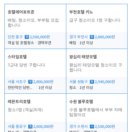
호텔에어포트준
부천호텔 키노
베팅, 청소이모, 부부팀 모집
급구 청소이모 1명 구합니다.
합니다.
인천 중구
월
2,500,000원
경기 부천시
월
2,800,000원
객실 및 호텔청소
경력무관
베팅
1년 이상
스타일호텔
왕십리 태양모텔
3교대 당번 구합니다.
왕십리 태양모텔 청소이모 구
합니다.
서울 서초구
월
2,800,000원
서울 성동구
월
2,940,000원
전반적인 당번업무
1년 이상
청소
1년 이상
레몬트리호텔
수원 블루호텔
청소1명 (객실26개)
수원 블루호텔에서 부부 자매
팀찾아요
서울 종로구
월
2,600,000원
경기 수원시
시
2,500,000원