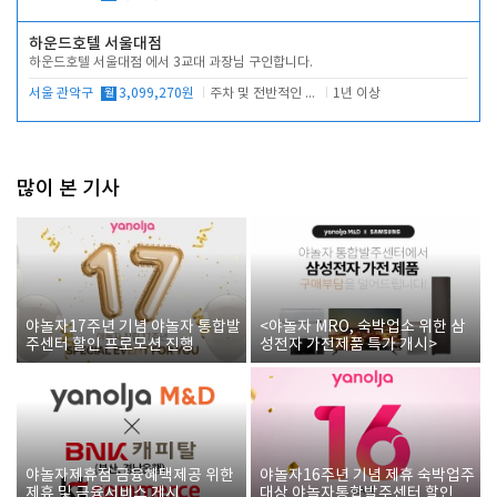
하운드호텔 서울대점
하운드호텔 서울대점 에서 3교대 과장님 구인합니다.
서울 관악구
월
3,099,270원
주차 및 전반적인 당번업무
1년 이상
많이 본 기사
야놀자17주년 기념 야놀자 통합발
<야놀자 MRO, 숙박업소 위한 삼
주센터 할인 프로모션 진행
성전자 가전제품 특가 개시>
야놀자제휴점 금융혜택제공 위한
야놀자16주년 기념 제휴 숙박업주
제휴 및 금융서비스 게시
대상 야놀자통합발주센터 할인쿠