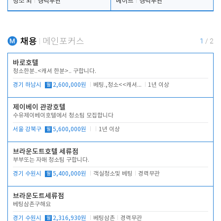
청소 외
경력무관
메이드
경력무관
채용
메인포커스
1
/
2
바로호텔
청소한분..<캐셔 한분>.. 구합니다.
경기 하남시
월
2,600,000원
베팅.,청소<<캐셔 모셔봅니다.
1년 이상
제이베이 관광호텔
수유제이베이호텔에서 청소팀 모집합니다
서울 강북구
월
5,600,000원
1년 이상
브라운도트호텔 세류점
부부또는 자매 청소팀 구합니다.
경기 수원시
월
5,400,000원
객실청소및 베팅
경력무관
브라운도트세류점
베팅삼촌구해요
경기 수원시
월
2,316,930원
베팅삼촌
경력무관