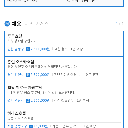
객실청소
1년 이상
청소 외
경력무관
채용
메인포커스
1
/
1
루루호텔
부부청소팀 구합니다
인천 남동구
월
2,500,000원
객실 청소
1년 이상
용인 오스카호텔
용인 처인구 오스카호텔에서 격일당번 채용합니다
경기 용인시
월
3,500,000원
전반적인 카운터 업무
경력무관
의왕 밀로스 관광호텔
주1회 휴무 청소 부부팀, 3교대 당번 모집합니다.
경기 의왕시
월
2,500,000원
객실 청소업무
1년 이상
하라스호텔
영등포 하라스호텔
서울 영등포구
시
10,030원
카운터 업무 및 객실관리(청소상태 확인, 객실판매)
1년 이상