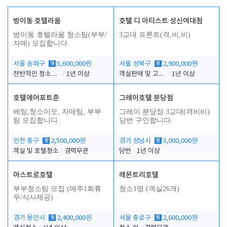
방이동 호텔라움
호텔 디 아티스트 성신여대점
방이동 호텔라움 청소팀(부부/
3교대 프론트(격,비,비)
자매) 모집합니다.
서울 송파구
월
5,600,000원
서울 성북구
월
2,900,000원
전반적인 청소 업무(객실청소.객실정리)
1년 이상
객실판매 및 고객응대
1년 이상
호텔에어포트준
그레이호텔 분당점
베팅,청소이모, 자매팀, 부부
그레이 분당점 3교대(격비비)
팀 모집합니다.
당번 구인합니다.
인천 중구
월
2,500,000원
경기 성남시
월
3,000,000원
객실 및 호텔청소
경력무관
당번
1년 이상
아스트로호텔
레몬트리호텔
부부청소팀 모집 (매주1회휴
청소1명 (객실26개)
무/식사제공)
경기 용인시
월
2,400,000원
서울 종로구
월
2,600,000원