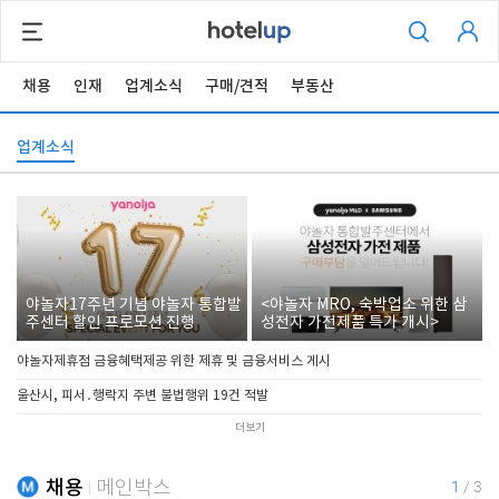
채용
인재
업계소식
구매/견적
부동산
업계소식
야놀자17주년 기념 야놀자 통합발
<야놀자 MRO, 숙박업소 위한 삼
주센터 할인 프로모션 진행
성전자 가전제품 특가 개시>
야놀자제휴점 금융혜택제공 위한 제휴 및 금융서비스 게시
울산시, 피서․행락지 주변 불법행위 19건 적발
더보기
채용
메인박스
1
/
3