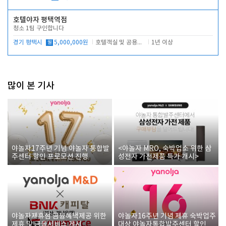
호텔야자 평택역점
청소 1팀 구인합니다
경기 평택시
월
5,000,000원
호텔객실 및 공용시설 청소 관리
1년 이상
많이 본 기사
야놀자17주년 기념 야놀자 통합발
<야놀자 MRO, 숙박업소 위한 삼
주센터 할인 프로모션 진행
성전자 가전제품 특가 개시>
야놀자제휴점 금융혜택제공 위한
야놀자16주년 기념 제휴 숙박업주
제휴 및 금융서비스 게시
대상 야놀자통합발주센터 할인쿠