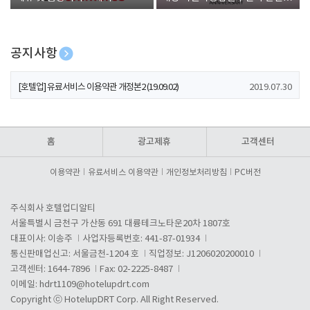
폰 증정
공지사항
[호텔업] 개인정보 처리방침 개정본1 (19.09.02)
2019.07.30
[호텔업] 유료서비스 이용약관 개정본2 (19.09.02)
2019.07.30
[호텔업] 개인정보 처리방침 개정본2 (19.09.02)
2019.07.30
홈
광고제휴
고객센터
이용약관
유료서비스 이용약관
개인정보처리방침
PC버전
주식회사 호텔업디알티
서울특별시 금천구 가산동 691 대륭테크노타운20차 1807호
대표이사: 이송주
사업자등록번호: 441-87-01934
통신판매업신고: 서울금천-1204 호
직업정보: J1206020200010
고객센터: 1644-7896
Fax: 02-2225-8487
이메일:
hdrt1109@hotelupdrt.com
Copyright ⓒ HotelupDRT Corp. All Right Reserved.