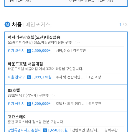
베팅
1년 이상
전반적인 당번업무
1년 이상
채용
메인포커스
1
/
2
럭셔리관광호텔(오산)대실없음
오산(럭셔리관광) 청소,베팅같이하실분 구합니다~
경기 오산시
월
2,500,000원
베팅,청소
경력무관
하운드호텔 서울대점
하운드호텔 서울대점 에서 3교대 과장님 구인합니다.
서울 관악구
월
3,099,270원
주차 및 전반적인 당번업무
1년 이상
88호텔
88호텔 당번(격일제) 구인합니다
경기 용인시
월
3,200,000원
호텔 내 외부 점검 및 프런트 운영
경력무관
고요스테이
춘천 고요스테이 청소팀 한분 모십니다
강원특별자치도 춘천시
월
1,650,000원
전반적인 청소/세탁업무
경력무관