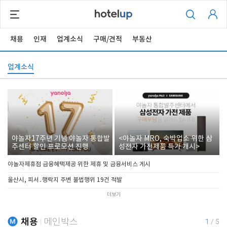
채용
인재
업계소식
구매/견적
부동산
업계소식
야놀자17주년 기념 야놀자 통합발
<야놀자 MRO, 숙박업소 위한 삼
주센터 할인 프로모션 진행
성전자 가전제품 특가 개시>
야놀자제휴점 금융혜택제공 위한 제휴 및 금융서비스 게시
울산시, 피서․행락지 주변 불법행위 19건 적발
더보기
채용
메인박스
1
/
5