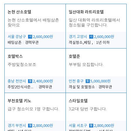
논현 산소호텔
일산대화 라트리호텔
논현 산소호텔에서 배팅삼촌
일산 대화역 라트리호텔에서
찾아요
청소팀을 구인합니다.
서울 강남구
시
2,600,000원
경기 고양시
시
2,600,000원
배팅삼촌
경력무관
객실청소,베팅 ,
1년 이하
호텔박스
호텔준
주방및청소보조
부부팀 모집합니다.
충남 천안시
월
2,400,000원
인천 중구
월
5,000,000원
주방2인식사준비및청소린렌보조
경력무관
객실 및 호텔청소
경력무관
부천호텔 키노
스타일호텔
급구 청소이모 1명 구합니다.
3교대 당번 구합니다.
경기 부천시
월
2,800,000원
서울 서초구
월
2,800,000원