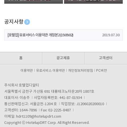
폰 증정
공지사항
[호텔업] 개인정보 처리방침 개정본1 (19.09.02)
2019.07.30
[호텔업] 유료서비스 이용약관 개정본2 (19.09.02)
2019.07.30
[호텔업] 개인정보 처리방침 개정본2 (19.09.02)
2019.07.30
홈
광고제휴
고객센터
이용약관
유료서비스 이용약관
개인정보처리방침
PC버전
주식회사 호텔업디알티
서울특별시 금천구 가산동 691 대륭테크노타운20차 1807호
대표이사: 이송주
사업자등록번호: 441-87-01934
통신판매업신고: 서울금천-1204 호
직업정보: J1206020200010
고객센터: 1644-7896
Fax: 02-2225-8487
이메일:
hdrt1109@hotelupdrt.com
Copyright ⓒ HotelupDRT Corp. All Right Reserved.