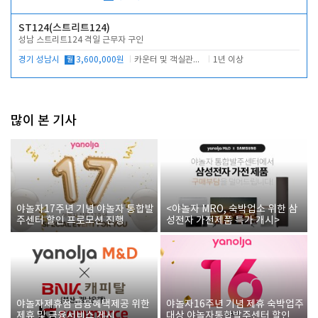
ST124(스트리트124)
성남 스트리트124 격일 근무자 구인
경기 성남시
월
3,600,000원
카운터 및 객실관리 전반
1년 이상
많이 본 기사
야놀자17주년 기념 야놀자 통합발
<야놀자 MRO, 숙박업소 위한 삼
주센터 할인 프로모션 진행
성전자 가전제품 특가 개시>
야놀자제휴점 금융혜택제공 위한
야놀자16주년 기념 제휴 숙박업주
제휴 및 금융서비스 게시
대상 야놀자통합발주센터 할인쿠