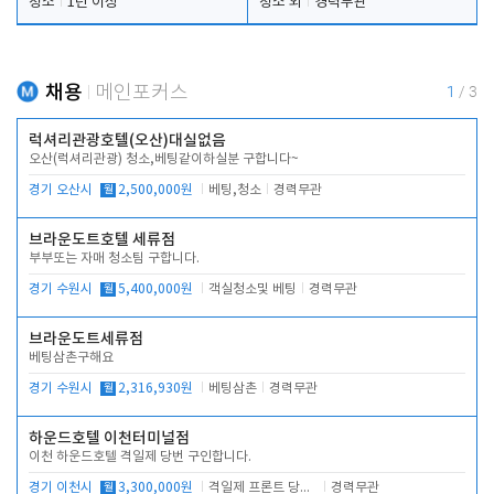
청소
1년 이상
청소 외
경력무관
채용
메인포커스
1
/
3
럭셔리관광호텔(오산)대실없음
오산(럭셔리관광) 청소,베팅같이하실분 구합니다~
경기 오산시
월
2,500,000원
베팅,청소
경력무관
브라운도트호텔 세류점
부부또는 자매 청소팀 구합니다.
경기 수원시
월
5,400,000원
객실청소및 베팅
경력무관
브라운도트세류점
베팅삼촌구해요
경기 수원시
월
2,316,930원
베팅삼촌
경력무관
하운드호텔 이천터미널점
이천 하운드호텔 격일제 당번 구인합니다.
경기 이천시
월
3,300,000원
격일제 프론트 당번 업무로 주차 및 객실 점검
경력무관