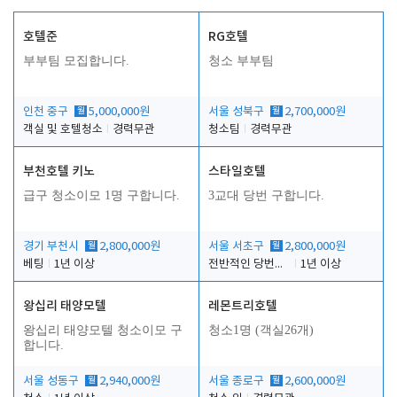
호텔준
RG호텔
부부팀 모집합니다.
청소 부부팀
인천 중구
월
5,000,000원
서울 성북구
월
2,700,000원
객실 및 호텔청소
경력무관
청소팀
경력무관
부천호텔 키노
스타일호텔
급구 청소이모 1명 구합니다.
3교대 당번 구합니다.
경기 부천시
월
2,800,000원
서울 서초구
월
2,800,000원
베팅
1년 이상
전반적인 당번업무
1년 이상
왕십리 태양모텔
레몬트리호텔
왕십리 태양모텔 청소이모 구
청소1명 (객실26개)
합니다.
서울 성동구
월
2,940,000원
서울 종로구
월
2,600,000원