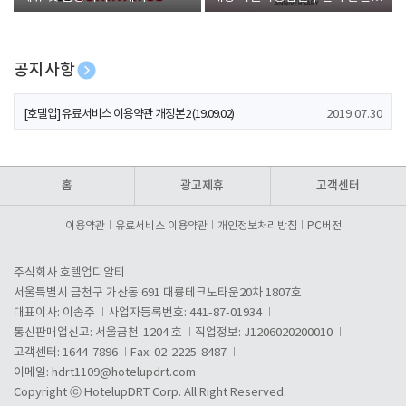
폰 증정
공지사항
[호텔업] 개인정보 처리방침 개정본1 (19.09.02)
2019.07.30
[호텔업] 유료서비스 이용약관 개정본2 (19.09.02)
2019.07.30
[호텔업] 개인정보 처리방침 개정본2 (19.09.02)
2019.07.30
홈
광고제휴
고객센터
이용약관
유료서비스 이용약관
개인정보처리방침
PC버전
주식회사 호텔업디알티
서울특별시 금천구 가산동 691 대륭테크노타운20차 1807호
대표이사: 이송주
사업자등록번호: 441-87-01934
통신판매업신고: 서울금천-1204 호
직업정보: J1206020200010
고객센터: 1644-7896
Fax: 02-2225-8487
이메일:
hdrt1109@hotelupdrt.com
Copyright ⓒ HotelupDRT Corp. All Right Reserved.