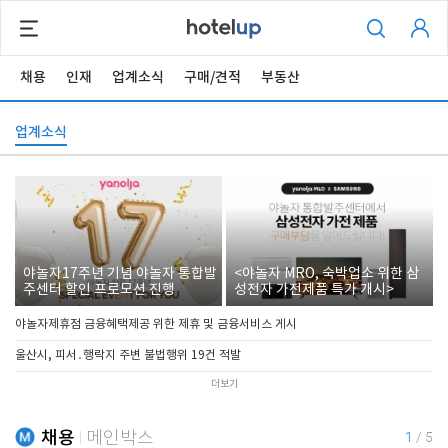
채용
인재
업계소식
구매/견적
부동산
업계소식
야놀자17주년 기념 야놀자 통합발
<야놀자 MRO, 숙박업소 위한 삼
주센터 할인 프로모션 진행
성전자 가전제품 특가 개시>
야놀자제휴점 금융혜택제공 위한 제휴 및 금융서비스 게시
울산시, 피서․행락지 주변 불법행위 19건 적발
더보기
채용
메인박스
1
/
5