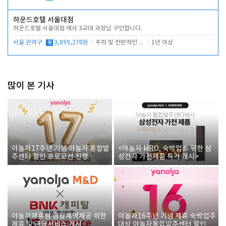
하운드호텔 서울대점
하운드호텔 서울대점 에서 3교대 과장님 구인합니다.
서울 관악구
월
3,099,270원
주차 및 전반적인 당번업무
1년 이상
많이 본 기사
야놀자17주년 기념 야놀자 통합발
<야놀자 MRO, 숙박업소 위한 삼
주센터 할인 프로모션 진행
성전자 가전제품 특가 개시>
야놀자제휴점 금융혜택제공 위한
야놀자16주년 기념 제휴 숙박업주
제휴 및 금융서비스 게시
대상 야놀자통합발주센터 할인쿠