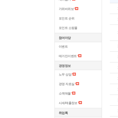
가위바위보
포인트 순위
포인트 쇼핑몰
참여마당
이벤트
매거진이벤트
경영정보
노무 상담
경영 자료실
소액매물
시세/매출정보
취업톡