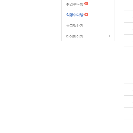
취업수다방
익명수다방
묻고답하기
마이페이지