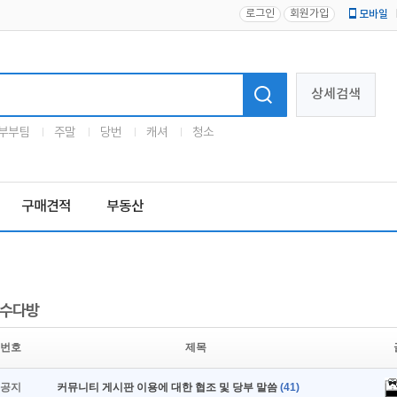
로그인
회원가입
모바일
로고
상세검색
부부팀
주말
당번
캐셔
청소
구매견적
부동산
수다방
번호
제목
공지
커뮤니티 게시판 이용에 대한 협조 및 당부 말씀
(41)