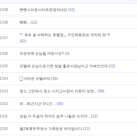
1339
뻔뻔스러운사이트운영자네요
(52)
1338
퉤퉤...
(12)
^^ 계속 글 삭제하는 호텔업,,, 구인채용정보 개차반 판~!!
1337
(42)
1336
의정부쪽 손님들 어떤가요?
(3)
1335
모텔에 손님으로가면 정말 좋은사장님이고 지배인인대
(22)
1334
더러운 모텔바닥
(30)
1333
청소 그만둬서 청소 시키고사장이 카운터 보면...
(39)
1332
와....퇴근시간 3시간....
(30)
1331
성실 이 두글자 적어도 업주 니들은 쓰지마...
(22)
1330
월2회휴무주면서 가족운운 하지맙시다
(22)