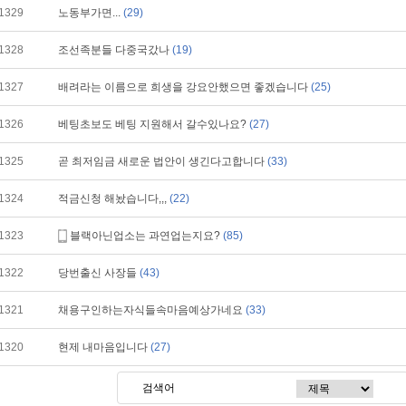
1329
노동부가면...
(29)
1328
조선족분들 다중국갔나
(19)
1327
배려라는 이름으로 희생을 강요안했으면 좋겠습니다
(25)
1326
베팅초보도 베팅 지원해서 갈수있나요?
(27)
1325
곧 최저임금 새로운 법안이 생긴다고합니다
(33)
1324
적금신청 해놨습니다,,,
(22)
1323
블랙아닌업소는 과연업는지요?
(85)
1322
당번출신 사장들
(43)
1321
채용구인하는자식들속마음예상가네요
(33)
1320
현제 내마음입니다
(27)