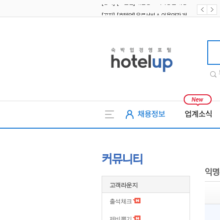
[공지] [호텔업] 유료서비스 이용약관 개정본2 (19.09.02)
[공지] [호텔업] 개인정보 처리방침 개정본2 (19.09.02)
호텔업
채용정보
업계소식
커뮤니티
익명
고객라운지
출석체크
제비뽑기