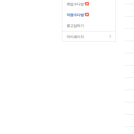
취업수다방
익명수다방
묻고답하기
마이페이지