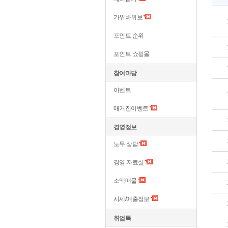
가위바위보
포인트 순위
포인트 쇼핑몰
참여마당
이벤트
매거진이벤트
경영정보
노무 상담
경영 자료실
소액매물
시세/매출정보
취업톡