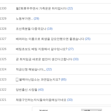
1330
월2회휴무주면서 가족운운 하지맙시다
(22)
1329
노동부가면...
(29)
1328
조선족분들 다중국갔나
(19)
1327
배려라는 이름으로 희생을 강요안했으면 좋겠습니다
(25)
1326
베팅초보도 베팅 지원해서 갈수있나요?
(27)
1325
곧 최저임금 새로운 법안이 생긴다고합니다
(33)
1324
적금신청 해놨습니다,,,
(22)
1323
블랙아닌업소는 과연업는지요?
(85)
1322
당번출신 사장들
(43)
1321
채용구인하는자식들속마음예상가네요
(33)