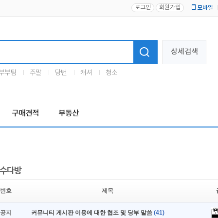
로그인
회원가입
모바일
로고
상세검색
부부팀
주말
당번
캐셔
청소
구매견적
부동산
수다방
번호
제목
공지
커뮤니티 게시판 이용에 대한 협조 및 당부 말씀
(41)