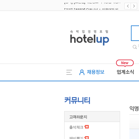
[공지] [호텔업] 유료서비스 이용약관 개정본2 (19.09.02)
[공지] [호텔업] 개인정보 처리방침 개정본2 (19.09.02)
호텔업
채용정보
업계소식
커뮤니티
익명
고객라운지
출석체크
제비뽑기