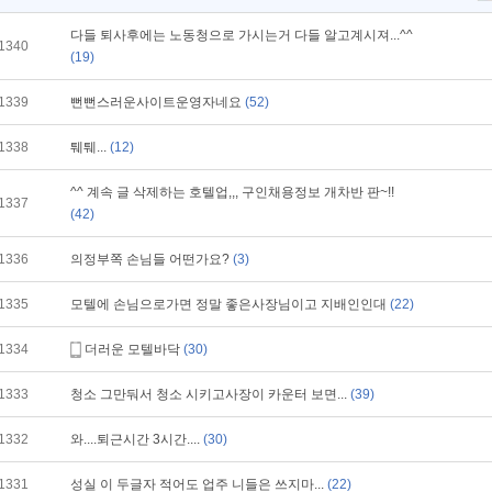
다들 퇴사후에는 노동청으로 가시는거 다들 알고계시져...^^
1340
(19)
1339
뻔뻔스러운사이트운영자네요
(52)
1338
퉤퉤...
(12)
^^ 계속 글 삭제하는 호텔업,,, 구인채용정보 개차반 판~!!
1337
(42)
1336
의정부쪽 손님들 어떤가요?
(3)
1335
모텔에 손님으로가면 정말 좋은사장님이고 지배인인대
(22)
1334
더러운 모텔바닥
(30)
1333
청소 그만둬서 청소 시키고사장이 카운터 보면...
(39)
1332
와....퇴근시간 3시간....
(30)
1331
성실 이 두글자 적어도 업주 니들은 쓰지마...
(22)