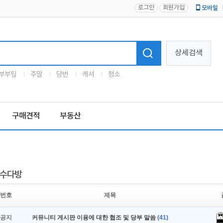
로그인
회원가입
모바일
로고
상세검색
부부팀
주말
당번
캐셔
청소
구매견적
부동산
수다방
번호
제목
공지
커뮤니티 게시판 이용에 대한 협조 및 당부 말씀
(41)