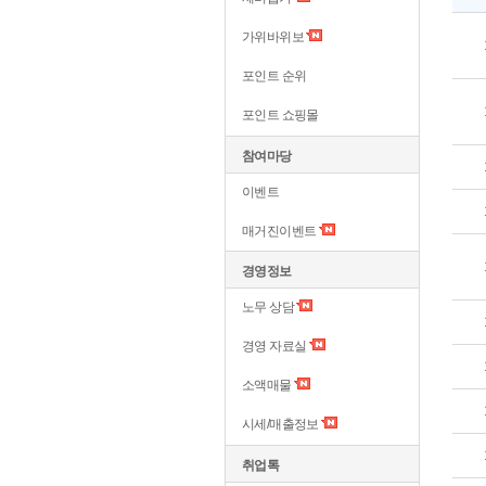
가위바위보
포인트 순위
포인트 쇼핑몰
참여마당
이벤트
매거진이벤트
경영정보
노무 상담
경영 자료실
소액매물
시세/매출정보
취업톡