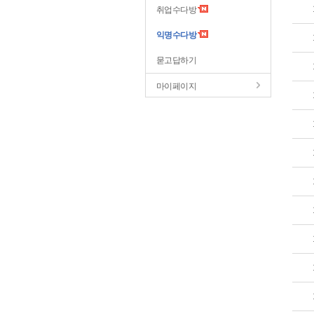
취업수다방
익명수다방
묻고답하기
마이페이지