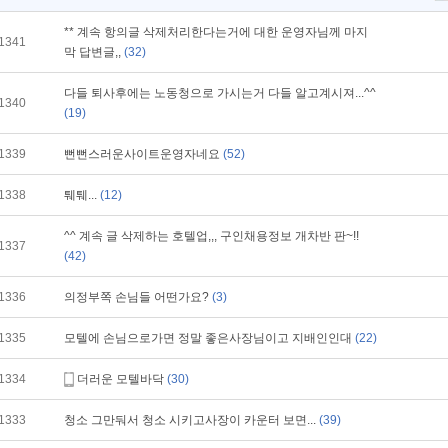
** 계속 항의글 삭제처리한다는거에 대한 운영자님께 마지
1341
막 답변글,,
(32)
다들 퇴사후에는 노동청으로 가시는거 다들 알고계시져...^^
1340
(19)
1339
뻔뻔스러운사이트운영자네요
(52)
1338
퉤퉤...
(12)
^^ 계속 글 삭제하는 호텔업,,, 구인채용정보 개차반 판~!!
1337
(42)
1336
의정부쪽 손님들 어떤가요?
(3)
1335
모텔에 손님으로가면 정말 좋은사장님이고 지배인인대
(22)
1334
더러운 모텔바닥
(30)
1333
청소 그만둬서 청소 시키고사장이 카운터 보면...
(39)