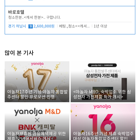
바로호텔
청소한분..<캐셔 한분>.. 구합니다.
경기 하남시
월
2,600,000원
베팅.,청소<<캐셔 모셔봅니다.
1년 이상
많이 본 기사
야놀자17주년 기념 야놀자 통합발
<야놀자 MRO, 숙박업소 위한 삼
주센터 할인 프로모션 진행
성전자 가전제품 특가 개시>
야놀자제휴점 금융혜택제공 위한
야놀자16주년 기념 제휴 숙박업주
제휴 및 금융서비스 게시
대상 야놀자통합발주센터 할인쿠