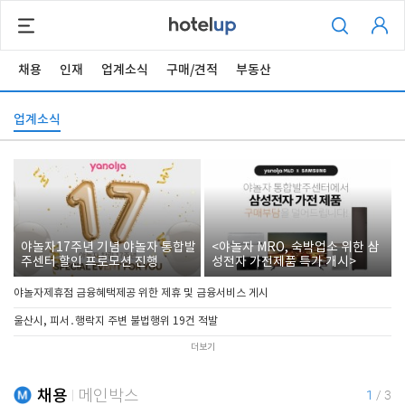
채용
인재
업계소식
구매/견적
부동산
업계소식
야놀자17주년 기념 야놀자 통합발
<야놀자 MRO, 숙박업소 위한 삼
주센터 할인 프로모션 진행
성전자 가전제품 특가 개시>
야놀자제휴점 금융혜택제공 위한 제휴 및 금융서비스 게시
울산시, 피서․행락지 주변 불법행위 19건 적발
더보기
채용
메인박스
1
/
3