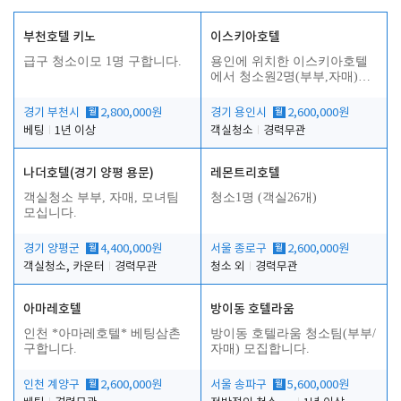
부천호텔 키노
이스키아호텔
급구 청소이모 1명 구합니다.
용인에 위치한 이스키아호텔
에서 청소원2명(부부,자매)을
모집합니다..
경기 부천시
월
2,800,000원
경기 용인시
월
2,600,000원
베팅
1년 이상
객실청소
경력무관
나더호텔(경기 양평 용문)
레몬트리호텔
객실청소 부부, 자매, 모녀팀
청소1명 (객실26개)
모십니다.
경기 양평군
월
4,400,000원
서울 종로구
월
2,600,000원
객실청소, 카운터
경력무관
청소 외
경력무관
아마레호텔
방이동 호텔라움
인천 *아마레호텔* 베팅삼촌
방이동 호텔라움 청소팀(부부/
구합니다.
자매) 모집합니다.
인천 계양구
월
2,600,000원
서울 송파구
월
5,600,000원