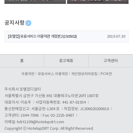
폰 증정
공지사항
[호텔업] 개인정보 처리방침 개정본1 (19.09.02)
2019.07.30
[호텔업] 유료서비스 이용약관 개정본2 (19.09.02)
2019.07.30
[호텔업] 개인정보 처리방침 개정본2 (19.09.02)
2019.07.30
홈
광고제휴
고객센터
이용약관
유료서비스 이용약관
개인정보처리방침
PC버전
주식회사 호텔업디알티
서울특별시 금천구 가산동 691 대륭테크노타운20차 1807호
대표이사: 이송주
사업자등록번호: 441-87-01934
통신판매업신고: 서울금천-1204 호
직업정보: J1206020200010
고객센터: 1644-7896
Fax: 02-2225-8487
이메일:
hdrt1109@hotelupdrt.com
Copyright ⓒ HotelupDRT Corp. All Right Reserved.