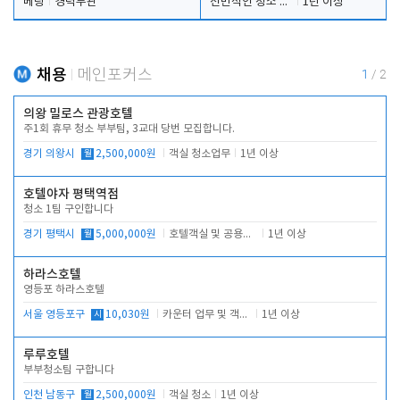
베팅
경력무관
전반적인 청소 업무(객실청소.객실정리)
1년 이상
채용
메인포커스
1
/
2
의왕 밀로스 관광호텔
주1회 휴무 청소 부부팀, 3교대 당번 모집합니다.
경기 의왕시
월
2,500,000원
객실 청소업무
1년 이상
호텔야자 평택역점
청소 1팀 구인합니다
경기 평택시
월
5,000,000원
호텔객실 및 공용시설 청소 관리
1년 이상
하라스호텔
영등포 하라스호텔
서울 영등포구
시
10,030원
카운터 업무 및 객실관리(청소상태 확인, 객실판매)
1년 이상
루루호텔
부부청소팀 구합니다
인천 남동구
월
2,500,000원
객실 청소
1년 이상