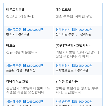
레몬트리호텔
메이트모텔
청소1명 (객실26개)
청소 부부팀. 자매팀 구인
서울 종로구
월
2,600,000원
경기 안산시
월
4,800,000원
청소 외
경력무관
청소 배팅 부부 구합니다
경력무관
바모스
(주)대건산업 <호텔시저>
신규 직원 채용합니다.
의왕시저호텔 3교대<남성> 과
장님 구합니다(격.비.비)
서울 금천구
월
3,500,000원
경기 의왕시
월
2,850,000원
프론트, 객실
1년 이상
주차및.프론트,
경력무관
강남캠퍼스 호텔
방이동 호텔라움
강남캠퍼스호텔에서 룸메이드
방이동 호텔라움 청소팀(부부/
직원을 직원을 모집합니다
자매) 모집합니다.
서울 강남구
월
2,430,000원
서울 송파구
월
5,600,000원