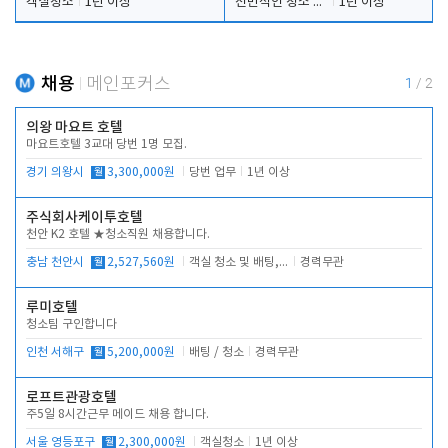
객실청소
1년 이상
전반적인 청소 업무(객실청소.객실정리)
1년 이상
채용
메인포커스
1
/
2
의왕 마요트 호텔
마요트호텔 3교대 당번 1명 모집.
경기 의왕시
월
3,300,000원
당번 업무
1년 이상
주식회사케이투호텔
천안 K2 호텔 ★청소직원 채용합니다.
충남 천안시
월
2,527,560원
객실 청소 및 배팅, 주변 시설 청소
경력무관
루미호텔
청소팀 구인합니다
인천 서해구
월
5,200,000원
배팅 / 청소
경력무관
로프트관광호텔
주5일 8시간근무 메이드 채용 합니다.
서울 영등포구
월
2,300,000원
객실청소
1년 이상