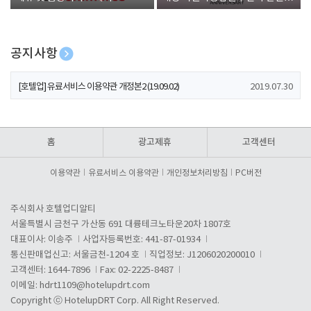
폰 증정
공지사항
[호텔업] 개인정보 처리방침 개정본1 (19.09.02)
2019.07.30
[호텔업] 유료서비스 이용약관 개정본2 (19.09.02)
2019.07.30
[호텔업] 개인정보 처리방침 개정본2 (19.09.02)
2019.07.30
홈
광고제휴
고객센터
이용약관
유료서비스 이용약관
개인정보처리방침
PC버전
주식회사 호텔업디알티
서울특별시 금천구 가산동 691 대륭테크노타운20차 1807호
대표이사: 이송주
사업자등록번호: 441-87-01934
통신판매업신고: 서울금천-1204 호
직업정보: J1206020200010
고객센터: 1644-7896
Fax: 02-2225-8487
이메일:
hdrt1109@hotelupdrt.com
Copyright ⓒ HotelupDRT Corp. All Right Reserved.