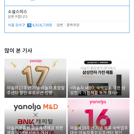
소설스미스
당번구합니다
서울 강서구
월
4,924,730원
당번
경력무관
많이 본 기사
야놀자17주년 기념 야놀자 통합발
<야놀자 MRO, 숙박업소 위한 삼
주센터 할인 프로모션 진행
성전자 가전제품 특가 개시>
야놀자제휴점 금융혜택제공 위한
야놀자16주년 기념 제휴 숙박업주
제휴 및 금융서비스 게시
대상 야놀자통합발주센터 할인쿠