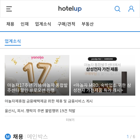
채용
인재
업계소식
구매/견적
부동산
업계소식
야놀자17주년 기념 야놀자 통합발
<야놀자 MRO, 숙박업소 위한 삼
주센터 할인 프로모션 진행
성전자 가전제품 특가 개시>
야놀자제휴점 금융혜택제공 위한 제휴 및 금융서비스 게시
울산시, 피서․행락지 주변 불법행위 19건 적발
더보기
채용
메인박스
1
/
6