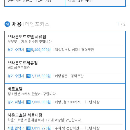
전반적인 당번업무
1년 이상
청소
1년 이상
채용
메인포커스
1
/
2
브라운도트호텔 세류점
부부또는 자매 청소팀 구합니다.
경기 수원시
월
5,400,000원
객실청소및 베팅
경력무관
브라운도트세류점
베팅삼촌구해요
경기 수원시
월
2,316,930원
베팅삼촌
경력무관
바로호텔
청소한분..<캐셔 한분>.. 구합니다.
경기 하남시
월
2,600,000원
베팅.,청소<<캐셔 모셔봅니다.
1년 이상
하운드호텔 서울대점
하운드호텔 서울대점 에서 3교대 과장님 구인합니다.
서울 관악구
월
3,099,270원
주차 및 전반적인 당번업무
1년 이상