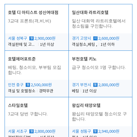
호텔 디 아티스트 성신여대점
일산대화 라트리호텔
3교대 프론트(격,비,비)
일산 대화역 라트리호텔에서
청소팀을 구인합니다.
서울 성북구
월
2,900,000원
경기 고양시
시
2,600,000원
객실판매 및 고객응대
1년 이상
객실청소,베팅 ,
1년 이하
호텔에어포트준
부천호텔 키노
베팅, 청소이모, 부부팀 모집
급구 청소이모 1명 구합니다.
합니다.
인천 중구
월
2,500,000원
경기 부천시
월
2,800,000원
객실 및 호텔청소
경력무관
베팅
1년 이상
스타일호텔
왕십리 태양모텔
3교대 당번 구합니다.
왕십리 태양모텔 청소이모 구
합니다.
서울 서초구
월
2,800,000원
서울 성동구
월
2,940,000원