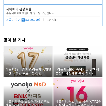
제이베이 관광호텔
수유제이베이호텔에서 청소팀 모집합니다
서울 강북구
월
5,600,000원
1년 이상
많이 본 기사
야놀자17주년 기념 야놀자 통합발
<야놀자 MRO, 숙박업소 위한 삼
주센터 할인 프로모션 진행
성전자 가전제품 특가 개시>
야놀자제휴점 금융혜택제공 위한
야놀자16주년 기념 제휴 숙박업주
제휴 및 금융서비스 게시
대상 야놀자통합발주센터 할인쿠