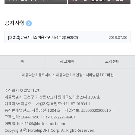
폰 증정
공지사항
[호텔업] 개인정보 처리방침 개정본1 (19.09.02)
2019.07.30
[호텔업] 유료서비스 이용약관 개정본2 (19.09.02)
2019.07.30
[호텔업] 개인정보 처리방침 개정본2 (19.09.02)
2019.07.30
홈
광고제휴
고객센터
이용약관
유료서비스 이용약관
개인정보처리방침
PC버전
주식회사 호텔업디알티
서울특별시 금천구 가산동 691 대륭테크노타운20차 1807호
대표이사: 이송주
사업자등록번호: 441-87-01934
통신판매업신고: 서울금천-1204 호
직업정보: J1206020200010
고객센터: 1644-7896
Fax: 02-2225-8487
이메일:
hdrt1109@hotelupdrt.com
Copyright ⓒ HotelupDRT Corp. All Right Reserved.