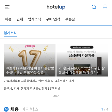
채용
인재
업계소식
구매/견적
부동산
업계소식
야놀자17주년 기념 야놀자 통합발
<야놀자 MRO, 숙박업소 위한 삼
주센터 할인 프로모션 진행
성전자 가전제품 특가 개시>
야놀자제휴점 금융혜택제공 위한 제휴 및 금융서비스 게시
울산시, 피서․행락지 주변 불법행위 19건 적발
더보기
채용
메인박스
1
/
4