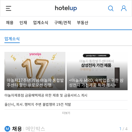
채용
인재
업계소식
구매/견적
부동산
업계소식
야놀자17주년 기념 야놀자 통합발
<야놀자 MRO, 숙박업소 위한 삼
주센터 할인 프로모션 진행
성전자 가전제품 특가 개시>
야놀자제휴점 금융혜택제공 위한 제휴 및 금융서비스 게시
울산시, 피서․행락지 주변 불법행위 19건 적발
더보기
채용
메인박스
1
/
4