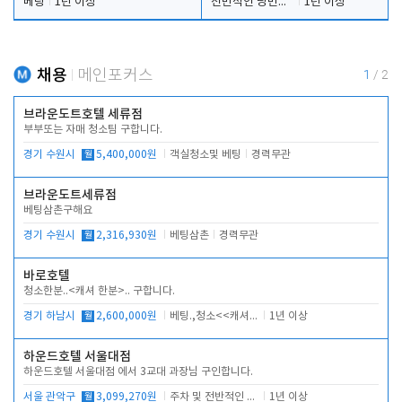
베팅
1년 이상
전반적인 당번업무
1년 이상
채용
메인포커스
1
/
2
브라운도트호텔 세류점
부부또는 자매 청소팀 구합니다.
경기 수원시
월
5,400,000원
객실청소및 베팅
경력무관
브라운도트세류점
베팅삼촌구해요
경기 수원시
월
2,316,930원
베팅삼촌
경력무관
바로호텔
청소한분..<캐셔 한분>.. 구합니다.
경기 하남시
월
2,600,000원
베팅.,청소<<캐셔 모셔봅니다.
1년 이상
하운드호텔 서울대점
하운드호텔 서울대점 에서 3교대 과장님 구인합니다.
서울 관악구
월
3,099,270원
주차 및 전반적인 당번업무
1년 이상