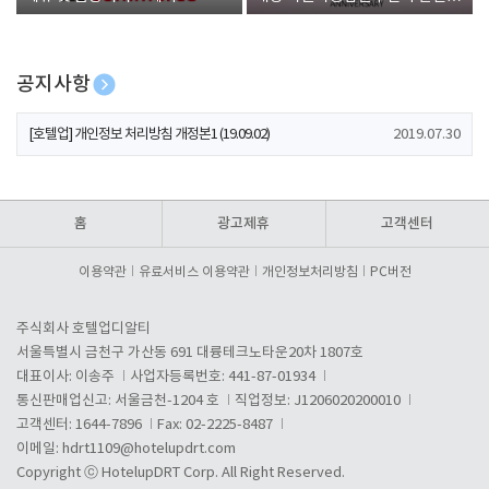
폰 증정
공지사항
[호텔업] 개인정보 처리방침 개정본2 (19.09.02)
2019.07.30
[호텔업] 개인정보 처리방침 개정본1 (19.09.02)
2019.07.30
[호텔업] 유료서비스 이용약관 개정본2 (19.09.02)
2019.07.30
홈
광고제휴
고객센터
이용약관
유료서비스 이용약관
개인정보처리방침
PC버전
주식회사 호텔업디알티
서울특별시 금천구 가산동 691 대륭테크노타운20차 1807호
대표이사: 이송주
사업자등록번호: 441-87-01934
통신판매업신고: 서울금천-1204 호
직업정보: J1206020200010
고객센터: 1644-7896
Fax: 02-2225-8487
이메일:
hdrt1109@hotelupdrt.com
Copyright ⓒ HotelupDRT Corp. All Right Reserved.