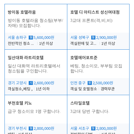
방이동 호텔라움
호텔 디 아티스트 성신여대점
방이동 호텔라움 청소팀(부부/
3교대 프론트(격,비,비)
자매) 모집합니다.
서울 송파구
월
5,600,000원
서울 성북구
월
2,900,000원
전반적인 청소 업무(객실청소.객실정리)
1년 이상
객실판매 및 고객응대
1년 이상
일산대화 라트리호텔
호텔에어포트준
일산 대화역 라트리호텔에서
베팅, 청소이모, 부부팀 모집
청소팀을 구인합니다.
합니다.
경기 고양시
시
2,600,000원
인천 중구
월
2,500,000원
객실청소,베팅 ,
1년 이하
객실 및 호텔청소
경력무관
부천호텔 키노
스타일호텔
급구 청소이모 1명 구합니다.
3교대 당번 구합니다.
경기 부천시
월
2,800,000원
서울 서초구
월
2,800,000원