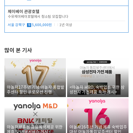
제이베이 관광호텔
수유제이베이호텔에서 청소팀 모집합니다
서울 강북구
월
5,600,000원
1년 이상
많이 본 기사
야놀자17주년 기념 야놀자 통합발
<야놀자 MRO, 숙박업소 위한 삼
주센터 할인 프로모션 진행
성전자 가전제품 특가 개시>
야놀자제휴점 금융혜택제공 위한
야놀자16주년 기념 제휴 숙박업주
제휴 및 금융서비스 게시
대상 야놀자통합발주센터 할인쿠