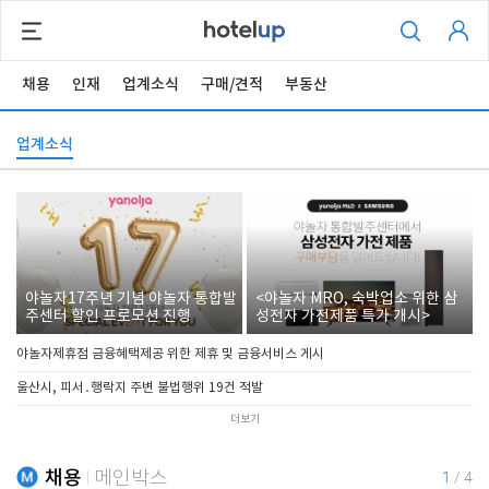
채용
인재
업계소식
구매/견적
부동산
업계소식
야놀자17주년 기념 야놀자 통합발
<야놀자 MRO, 숙박업소 위한 삼
주센터 할인 프로모션 진행
성전자 가전제품 특가 개시>
야놀자제휴점 금융혜택제공 위한 제휴 및 금융서비스 게시
울산시, 피서․행락지 주변 불법행위 19건 적발
더보기
채용
메인박스
1
/
4