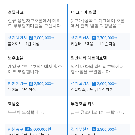
호텔자고
더 그레이 호텔
신규 용인자고호텔에서 메이
(3교대)상록수 더그레이 호텔
드 부부팀자매팀을 모십니다.
에서 함께 일할 과장님을 구합
니다.
경기 용인시
월
2,800,000원
경기 안산시
월
2,700,000원
룸메이드
1년 이상
카운터 고객응대 및 야간더블청소
1년 이상
보우호텔
일산대화 라트리호텔
인
계양구 *보우호텔* 에서 청소
일산 대화역 라트리호텔에서
이모 모집합니다.
청소팀을 구인합니다.
인천 계양구
월
2,500,000원
경기 고양시
시
2,600,000원
메이드
1년 이상
객실청소,베팅 ,
1년 이하
호텔준
부천호텔 키노
부부팀 모집합니다.
급구 청소이모 1명 구합니다.
인천 중구
월
5,000,000원
경기 부천시
월
2,800,000원