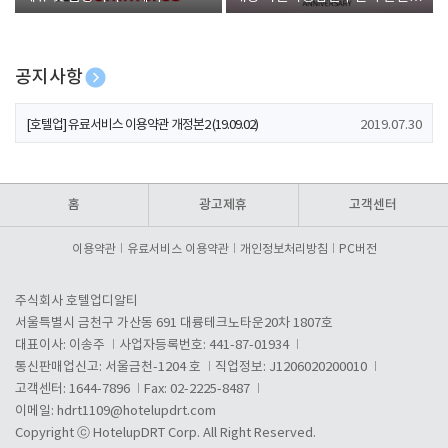
폰 증정
공지사항
[호텔업] 개인정보 처리방침 개정본1 (19.09.02)
2019.07.30
[호텔업] 유료서비스 이용약관 개정본2 (19.09.02)
2019.07.30
[호텔업] 개인정보 처리방침 개정본2 (19.09.02)
2019.07.30
홈
광고제휴
고객센터
이용약관
유료서비스 이용약관
개인정보처리방침
PC버전
주식회사 호텔업디알티
서울특별시 금천구 가산동 691 대륭테크노타운20차 1807호
대표이사: 이송주
사업자등록번호: 441-87-01934
통신판매업신고: 서울금천-1204 호
직업정보: J1206020200010
고객센터: 1644-7896
Fax: 02-2225-8487
이메일:
hdrt1109@hotelupdrt.com
Copyright ⓒ HotelupDRT Corp. All Right Reserved.