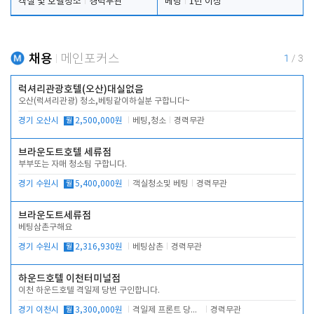
객실 및 호텔청소
경력무관
베팅
1년 이상
채용
메인포커스
1
/
3
럭셔리관광호텔(오산)대실없음
오산(럭셔리관광) 청소,베팅같이하실분 구합니다~
경기 오산시
월
2,500,000원
베팅,청소
경력무관
브라운도트호텔 세류점
부부또는 자매 청소팀 구합니다.
경기 수원시
월
5,400,000원
객실청소및 베팅
경력무관
브라운도트세류점
베팅삼촌구해요
경기 수원시
월
2,316,930원
베팅삼촌
경력무관
하운드호텔 이천터미널점
이천 하운드호텔 격일제 당번 구인합니다.
경기 이천시
월
3,300,000원
격일제 프론트 당번 업무로 주차 및 객실 점검
경력무관