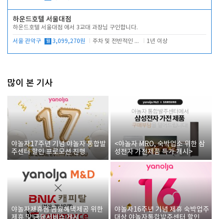
하운드호텔 서울대점
하운드호텔 서울대점 에서 3교대 과장님 구인합니다.
서울 관악구
월
3,099,270원
주차 및 전반적인 당번업무
1년 이상
많이 본 기사
야놀자17주년 기념 야놀자 통합발
<야놀자 MRO, 숙박업소 위한 삼
주센터 할인 프로모션 진행
성전자 가전제품 특가 개시>
야놀자제휴점 금융혜택제공 위한
야놀자16주년 기념 제휴 숙박업주
제휴 및 금융서비스 게시
대상 야놀자통합발주센터 할인쿠