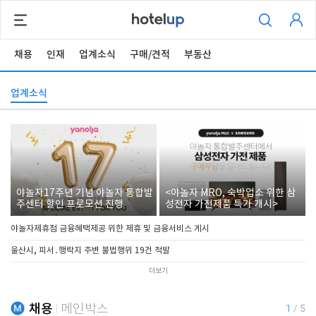
채용
인재
업계소식
구매/견적
부동산
업계소식
야놀자17주년 기념 야놀자 통합발
<야놀자 MRO, 숙박업소 위한 삼
주센터 할인 프로모션 진행
성전자 가전제품 특가 개시>
야놀자제휴점 금융혜택제공 위한 제휴 및 금융서비스 게시
울산시, 피서․행락지 주변 불법행위 19건 적발
더보기
채용
메인박스
1
/
5