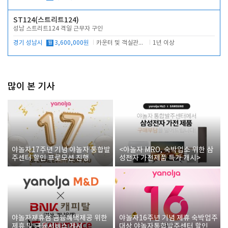
ST124(스트리트124)
성남 스트리트124 격일 근무자 구인
경기 성남시
월
3,600,000원
카운터 및 객실관리 전반
1년 이상
많이 본 기사
야놀자17주년 기념 야놀자 통합발
<야놀자 MRO, 숙박업소 위한 삼
주센터 할인 프로모션 진행
성전자 가전제품 특가 개시>
야놀자제휴점 금융혜택제공 위한
야놀자16주년 기념 제휴 숙박업주
제휴 및 금융서비스 게시
대상 야놀자통합발주센터 할인쿠