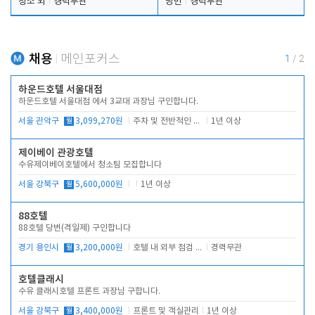
청소 외
경력무관
당번
경력무관
채용
메인포커스
1
/
2
하운드호텔 서울대점
하운드호텔 서울대점 에서 3교대 과장님 구인합니다.
서울 관악구
월
3,099,270원
주차 및 전반적인 당번업무
1년 이상
제이베이 관광호텔
수유제이베이호텔에서 청소팀 모집합니다
서울 강북구
월
5,600,000원
1년 이상
88호텔
88호텔 당번(격일제) 구인합니다
경기 용인시
월
3,200,000원
호텔 내 외부 점검 및 프런트 운영
경력무관
호텔클래시
수유 클래시호텔 프론트 과장님 구합니다.
서울 강북구
월
3,400,000원
프론트 및 객실관리
1년 이상