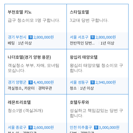
부천호텔 키노
스타일호텔
급구 청소이모 1명 구합니다.
3교대 당번 구합니다.
경기 부천시
월
2,800,000원
서울 서초구
월
2,800,000원
베팅
1년 이상
전반적인 당번업무
1년 이상
나더호텔(경기 양평 용문)
왕십리 태양모텔
객실청소 부부, 자매, 모녀팀
왕십리 태양모텔 청소이모 구
모십니다.
합니다.
경기 양평군
월
4,400,000원
서울 성동구
월
2,940,000원
객실청소, 카운터
경력무관
청소
1년 이상
레몬트리호텔
호텔두루와
청소1명 (객실26개)
성실하고 책임감있는 당번 구
합니다.
서울 종로구
월
2,600,000원
인천 미추홀구
월
3,000,000원