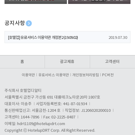
폰 증정
공지사항
[호텔업] 개인정보 처리방침 개정본1 (19.09.02)
2019.07.30
[호텔업] 유료서비스 이용약관 개정본2 (19.09.02)
2019.07.30
[호텔업] 개인정보 처리방침 개정본2 (19.09.02)
2019.07.30
홈
광고제휴
고객센터
이용약관
유료서비스 이용약관
개인정보처리방침
PC버전
주식회사 호텔업디알티
서울특별시 금천구 가산동 691 대륭테크노타운20차 1807호
대표이사: 이송주
사업자등록번호: 441-87-01934
통신판매업신고: 서울금천-1204 호
직업정보: J1206020200010
고객센터: 1644-7896
Fax: 02-2225-8487
이메일:
hdrt1109@hotelupdrt.com
Copyright ⓒ HotelupDRT Corp. All Right Reserved.