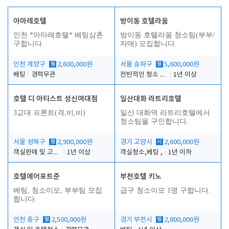
아마레호텔
방이동 호텔라움
인천 *아마레호텔* 베팅삼촌
방이동 호텔라움 청소팀(부부/
구합니다.
자매) 모집합니다.
인천 계양구
월
2,600,000원
서울 송파구
월
5,600,000원
베팅
경력무관
전반적인 청소 업무(객실청소.객실정리)
1년 이상
호텔 디 아티스트 성신여대점
일산대화 라트리호텔
3교대 프론트(격,비,비)
일산 대화역 라트리호텔에서
청소팀을 구인합니다.
서울 성북구
월
2,900,000원
경기 고양시
시
2,600,000원
객실판매 및 고객응대
1년 이상
객실청소,베팅 ,
1년 이하
호텔에어포트준
부천호텔 키노
베팅, 청소이모, 부부팀 모집
급구 청소이모 1명 구합니다.
합니다.
인천 중구
월
2,500,000원
경기 부천시
월
2,800,000원