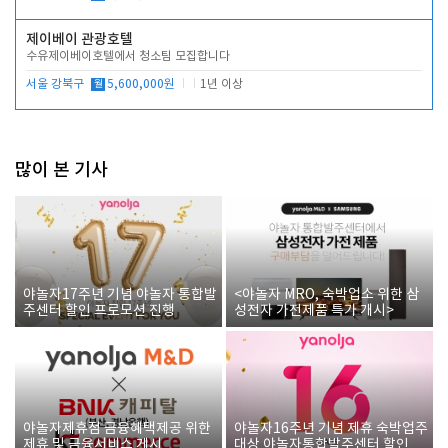
제이베이 관광호텔
수유제이베이호텔에서 청소팀 모집합니다
서울 강북구
월
5,600,000원
1년 이상
많이 본 기사
야놀자17주년 기념 야놀자 통합발
<야놀자 MRO, 숙박업소 위한 삼
주센터 할인 프로모션 진행
성전자 가전제품 특가 개시>
야놀자제휴점 금융혜택제공 위한
야놀자16주년 기념 제휴 숙박업주
제휴 및 금융서비스 게시
대상 야놀자통합발주센터 할인쿠