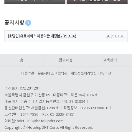
폰 증정
공지사항
[호텔업] 개인정보 처리방침 개정본1 (19.09.02)
2019.07.30
[호텔업] 유료서비스 이용약관 개정본2 (19.09.02)
2019.07.30
[호텔업] 개인정보 처리방침 개정본2 (19.09.02)
2019.07.30
홈
광고제휴
고객센터
이용약관
유료서비스 이용약관
개인정보처리방침
PC버전
주식회사 호텔업디알티
서울특별시 금천구 가산동 691 대륭테크노타운20차 1807호
대표이사: 이송주
사업자등록번호: 441-87-01934
통신판매업신고: 서울금천-1204 호
직업정보: J1206020200010
고객센터: 1644-7896
Fax: 02-2225-8487
이메일:
hdrt1109@hotelupdrt.com
Copyright ⓒ HotelupDRT Corp. All Right Reserved.