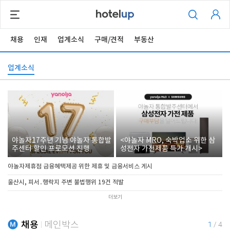
채용
인재
업계소식
구매/견적
부동산
업계소식
야놀자17주년 기념 야놀자 통합발
<야놀자 MRO, 숙박업소 위한 삼
주센터 할인 프로모션 진행
성전자 가전제품 특가 개시>
야놀자제휴점 금융혜택제공 위한 제휴 및 금융서비스 게시
울산시, 피서․행락지 주변 불법행위 19건 적발
더보기
채용
메인박스
1
/
4