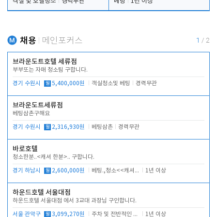
객실 및 호텔청소
경력무관
베팅
1년 이상
채용
메인포커스
1
/
2
브라운도트호텔 세류점
부부또는 자매 청소팀 구합니다.
경기 수원시
월
5,400,000원
객실청소및 베팅
경력무관
브라운도트세류점
베팅삼촌구해요
경기 수원시
월
2,316,930원
베팅삼촌
경력무관
바로호텔
청소한분..<캐셔 한분>.. 구합니다.
경기 하남시
월
2,600,000원
베팅.,청소<<캐셔 모셔봅니다.
1년 이상
하운드호텔 서울대점
하운드호텔 서울대점 에서 3교대 과장님 구인합니다.
서울 관악구
월
3,099,270원
주차 및 전반적인 당번업무
1년 이상