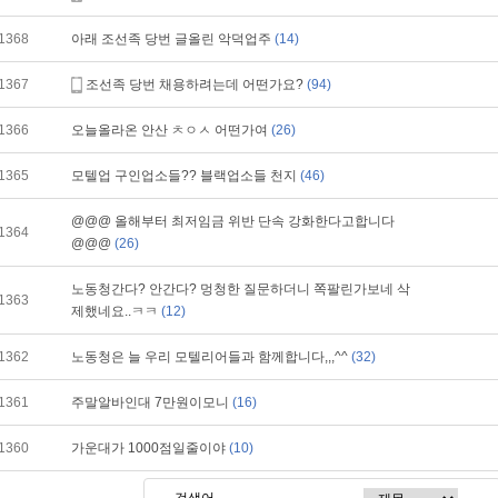
1368
아래 조선족 당번 글올린 악덕업주
(14)
1367
조선족 당번 채용하려는데 어떤가요?
(94)
1366
오늘올라온 안산 ㅊㅇㅅ 어떤가여
(26)
1365
모텔업 구인업소들?? 블랙업소들 천지
(46)
@@@ 올해부터 최저임금 위반 단속 강화한다고합니다
1364
@@@
(26)
노동청간다? 안간다? 멍청한 질문하더니 쪽팔린가보네 삭
1363
제했네요..ㅋㅋ
(12)
1362
노동청은 늘 우리 모텔리어들과 함께합니다,,,^^
(32)
1361
주말알바인대 7만원이모니
(16)
1360
가운대가 1000점일줄이야
(10)