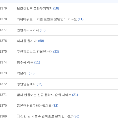
1379
보조취업후 그만두기까지
(18)
1378
가위바위보 비기면 포인트 모텔업이 먹나요
(11)
1377
연변거리나가서
(19)
1376
식샤를 합시다.
(60)
1375
구인광고보고 전화했는대
(33)
1374
명수옹 어록
(11)
1373
약올라 .
(53)
1372
명언남길게요
(35)
1371
밤새 만들어본 신규 웹하드 순위 사이트
(21)
1370
등본면허요구하는업체요
(82)
1369
성인 남녀 혼숙 법적으로 문제없나요?
(36)