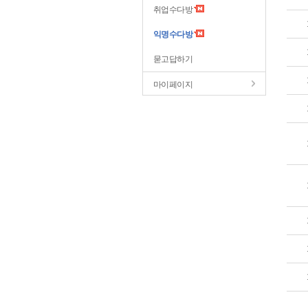
취업수다방
익명수다방
묻고답하기
마이페이지