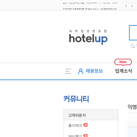
[공지] [호텔업] 유료서비스 이용약관 개정본2 (19.09.02)
[공지] [호텔업] 개인정보 처리방침 개정본2 (19.09.02)
호텔업
채용정보
업계소식
커뮤니티
익명
고객라운지
출석체크
제비뽑기