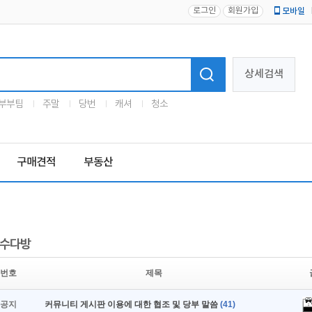
로그인
회원가입
모바일
로고
상세검색
부부팀
주말
당번
캐셔
청소
구매견적
부동산
수다방
번호
제목
공지
커뮤니티 게시판 이용에 대한 협조 및 당부 말씀
(41)