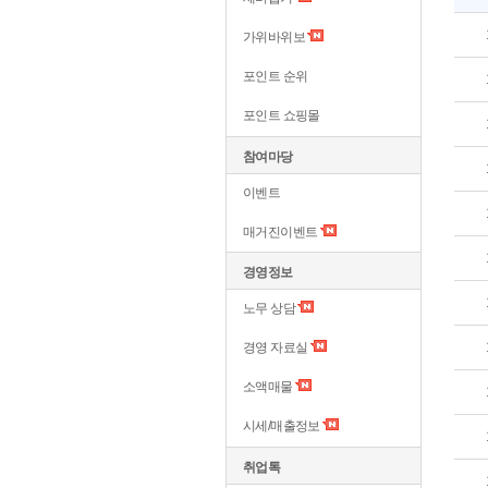
가위바위보
포인트 순위
포인트 쇼핑몰
참여마당
이벤트
매거진이벤트
경영정보
노무 상담
경영 자료실
소액매물
시세/매출정보
취업톡