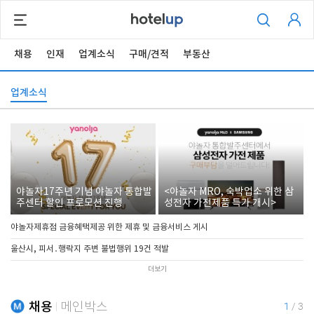
채용
인재
업계소식
구매/견적
부동산
업계소식
야놀자17주년 기념 야놀자 통합발
<야놀자 MRO, 숙박업소 위한 삼
주센터 할인 프로모션 진행
성전자 가전제품 특가 개시>
야놀자제휴점 금융혜택제공 위한 제휴 및 금융서비스 게시
울산시, 피서․행락지 주변 불법행위 19건 적발
더보기
채용
메인박스
1
/
3