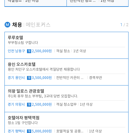
객실청소
1년 이상
전반적인 청소 업무(객실청소.객실정리)
1년 이상
채용
메인포커스
1
/
2
루루호텔
부부청소팀 구합니다
인천 남동구
월
2,500,000원
객실 청소
1년 이상
용인 오스카호텔
용인 처인구 오스카호텔에서 격일당번 채용합니다
경기 용인시
월
3,500,000원
전반적인 카운터 업무
경력무관
의왕 밀로스 관광호텔
주1회 휴무 청소 부부팀, 3교대 당번 모집합니다.
경기 의왕시
월
2,500,000원
객실 청소업무
1년 이상
호텔야자 평택역점
청소 1팀 구인합니다
경기 평택시
월
5,000,000원
호텔객실 및 공용시설 청소 관리
1년 이상