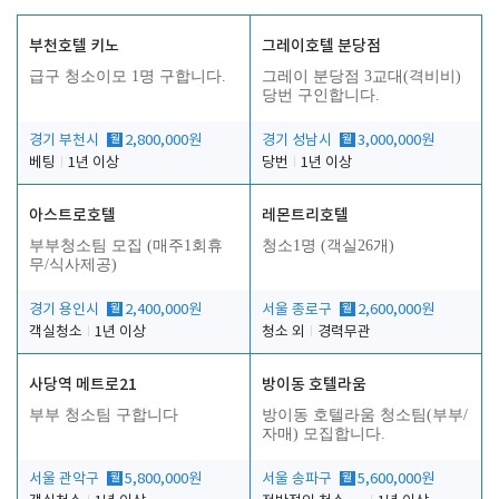
부천호텔 키노
그레이호텔 분당점
급구 청소이모 1명 구합니다.
그레이 분당점 3교대(격비비)
당번 구인합니다.
경기 부천시
월
2,800,000원
경기 성남시
월
3,000,000원
베팅
1년 이상
당번
1년 이상
아스트로호텔
레몬트리호텔
부부청소팀 모집 (매주1회휴
청소1명 (객실26개)
무/식사제공)
경기 용인시
월
2,400,000원
서울 종로구
월
2,600,000원
객실청소
1년 이상
청소 외
경력무관
사당역 메트로21
방이동 호텔라움
부부 청소팀 구합니다
방이동 호텔라움 청소팀(부부/
자매) 모집합니다.
서울 관악구
월
5,800,000원
서울 송파구
월
5,600,000원