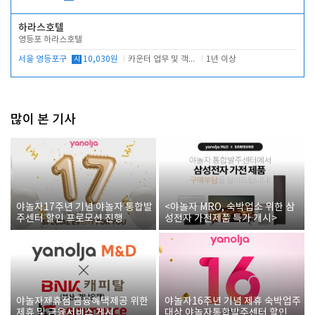
하라스호텔
영등포 하라스호텔
서울 영등포구
시
10,030원
카운터 업무 및 객실관리(청소상태 확인, 객실판매)
1년 이상
많이 본 기사
야놀자17주년 기념 야놀자 통합발
<야놀자 MRO, 숙박업소 위한 삼
주센터 할인 프로모션 진행
성전자 가전제품 특가 개시>
야놀자제휴점 금융혜택제공 위한
야놀자16주년 기념 제휴 숙박업주
제휴 및 금융서비스 게시
대상 야놀자통합발주센터 할인쿠