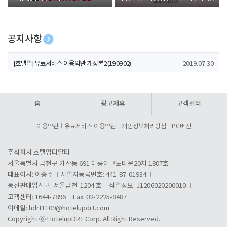
폰 증정
공지사항
[호텔업] 개인정보 처리방침 개정본1 (19.09.02)
2019.07.30
[호텔업] 유료서비스 이용약관 개정본2 (19.09.02)
2019.07.30
[호텔업] 개인정보 처리방침 개정본2 (19.09.02)
2019.07.30
홈
광고제휴
고객센터
이용약관
유료서비스 이용약관
개인정보처리방침
PC버전
주식회사 호텔업디알티
서울특별시 금천구 가산동 691 대륭테크노타운20차 1807호
대표이사: 이송주
사업자등록번호: 441-87-01934
통신판매업신고: 서울금천-1204 호
직업정보: J1206020200010
고객센터: 1644-7896
Fax: 02-2225-8487
이메일:
hdrt1109@hotelupdrt.com
Copyright ⓒ HotelupDRT Corp. All Right Reserved.